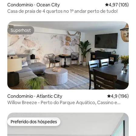
Condomínio ⋅ Ocean City
4,97 de uma av
4,97 (105)
Casa de praia de 4 quartos no 1º andar perto de tudo!
Superhost
Superhost
Condomínio ⋅ Atlantic City
4,9 de uma av
4,9 (196)
Willow Breeze - Perto do Parque Aquático, Cassino e
Calçadão
Preferido dos hóspedes
Preferido dos hóspedes