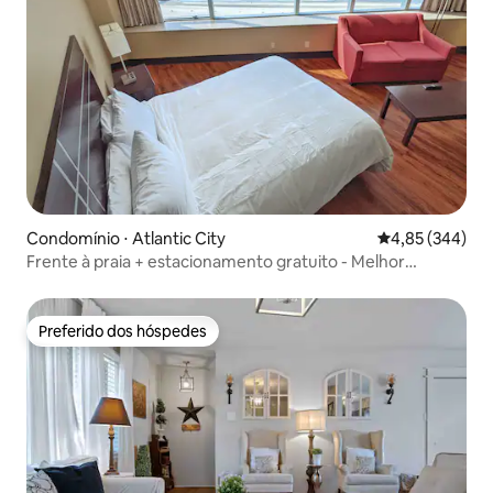
Condomínio ⋅ Atlantic City
4,85 de uma ava
4,85 (344)
Frente à praia + estacionamento gratuito - Melhor
condomínio em AC
Preferido dos hóspedes
Preferido dos hóspedes