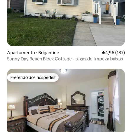
Apartamento ⋅ Brigantine
4,96 de uma av
4,96 (187)
Sunny Day Beach Block Cottage - taxas de limpeza baixas
Preferido dos hóspedes
Preferido dos hóspedes