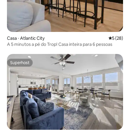
Casa ⋅ Atlantic City
5 de uma a
5 (28)
A 5 minutos a pé do Trop! Casa inteira para 6 pessoas
Superhost
Superhost