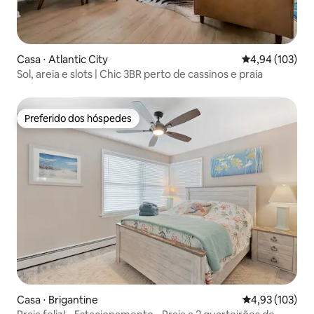
Casa ⋅ Atlantic City
4,94 de uma av
4,94 (103)
Sol, areia e slots | Chic 3BR perto de cassinos e praia
Preferido dos hóspedes
Preferido dos hóspedes
Casa ⋅ Brigantine
4,93 de uma av
4,93 (103)