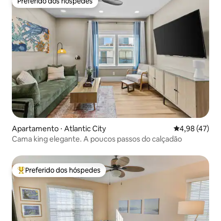
Preferido dos hóspedes
Preferido dos hóspedes
Apartamento ⋅ Atlantic City
4,98 de uma a
4,98 (47)
Cama king elegante. A poucos passos do calçadão
Preferido dos hóspedes
Entre os melhores preferidos dos hóspedes