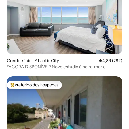
Condomínio ⋅ Atlantic City
4,89 de uma ava
4,89 (282)
*AGORA DISPONÍVEL* Novo estúdio à beira-mar e
estacionamento gratuito!
Preferido dos hóspedes
Entre os melhores preferidos dos hóspedes