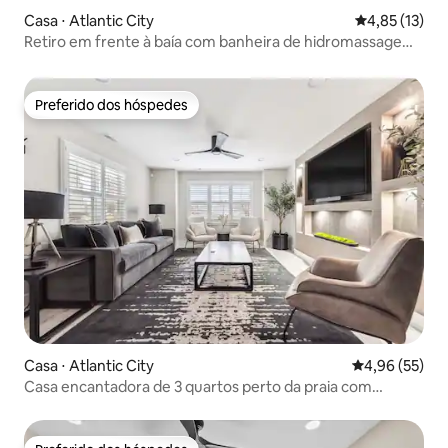
Casa ⋅ Atlantic City
4,85 de uma a
4,85 (13)
Retiro em frente à baía com banheira de hidromassagem
(agora gratuito!)+sala de jogos
Preferido dos hóspedes
Preferido dos hóspedes
Casa ⋅ Atlantic City
4,96 de uma a
4,96 (55)
Casa encantadora de 3 quartos perto da praia com
estacionamento