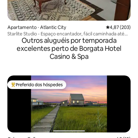
Apartamento ⋅ Atlantic City
4,87 de uma av
4,87 (203)
Starlite Studio - Espaço encantador, fácil caminhada até
Outros aluguéis por temporada
Trop!
excelentes perto de Borgata Hotel
Casino & Spa
Preferido dos hóspedes
Entre os melhores preferidos dos hóspedes