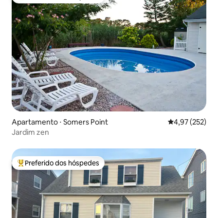
Entre os melhores preferidos dos hóspedes
Apartamento ⋅ Somers Point
4,97 de uma av
4,97 (252)
Jardim zen
Preferido dos hóspedes
Entre os melhores preferidos dos hóspedes