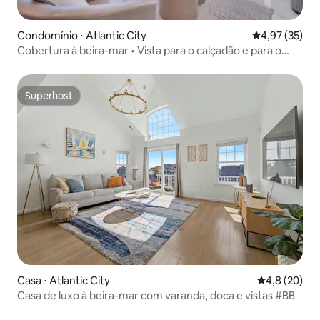
Condomínio ⋅ Atlantic City
4,97 de uma a
4,97 (35)
Cobertura à beira-mar • Vista para o calçadão e para o
mar
Superhost
Superhost
Casa ⋅ Atlantic City
4,8 de uma a
4,8 (20)
Casa de luxo à beira-mar com varanda, doca e vistas #BB