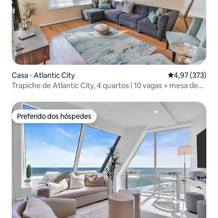
Casa ⋅ Atlantic City
4,97 de uma av
4,97 (373)
Trapiche de Atlantic City, 4 quartos | 10 vagas + mesa de
sinuca
Preferido dos hóspedes
Preferido dos hóspedes