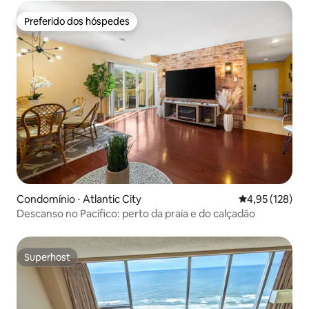
Preferido dos hóspedes
Preferido dos hóspedes
Condomínio ⋅ Atlantic City
4,95 de uma av
4,95 (128)
Descanso no Pacífico: perto da praia e do calçadão
Superhost
Superhost