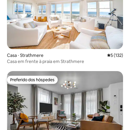
Casa ⋅ Strathmere
5 de uma av
5 (132)
Casa em frente à praia em Strathmere
Preferido dos hóspedes
Preferido dos hóspedes