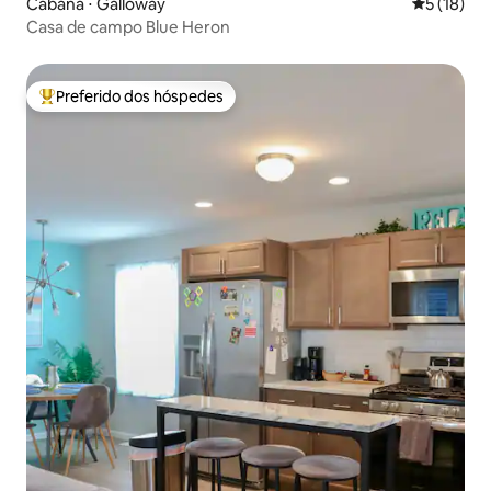
Cabana ⋅ Galloway
5 de uma a
5 (18)
Casa de campo Blue Heron
Preferido dos hóspedes
Entre os melhores preferidos dos hóspedes