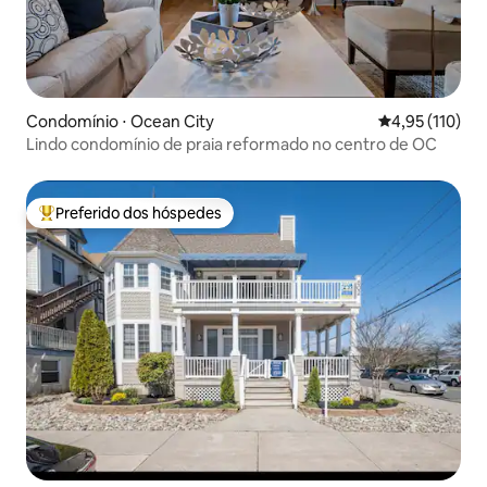
Condomínio ⋅ Ocean City
4,95 de uma av
4,95 (110)
Lindo condomínio de praia reformado no centro de OC
Preferido dos hóspedes
Entre os melhores preferidos dos hóspedes