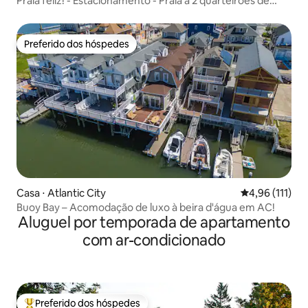
Praia feliz! - Estacionamento - Praia a 2 quarteirões de
distância!
Preferido dos hóspedes
Preferido dos hóspedes
Casa ⋅ Atlantic City
4,96 de uma av
4,96 (111)
Buoy Bay – Acomodação de luxo à beira d'água em AC!
Aluguel por temporada de apartamento
com ar-condicionado
Preferido dos hóspedes