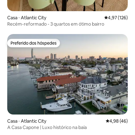
Casa ⋅ Atlantic City
4,97 de uma av
4,97 (126)
Recém-reformado - 3 quartos em ótimo bairro
Preferido dos hóspedes
Preferido dos hóspedes
Casa ⋅ Atlantic City
4,98 de uma a
4,98 (46)
A Casa Capone | Luxo histórico na baía