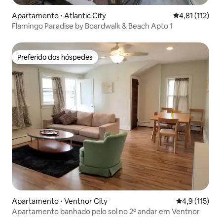
Apartamento ⋅ Atlantic City
4,81 de uma av
4,81 (112)
Flamingo Paradise by Boardwalk & Beach Apto 1
Preferido dos hóspedes
Preferido dos hóspedes
Apartamento ⋅ Ventnor City
4,9 de uma av
4,9 (115)
Apartamento banhado pelo sol no 2º andar em Ventnor