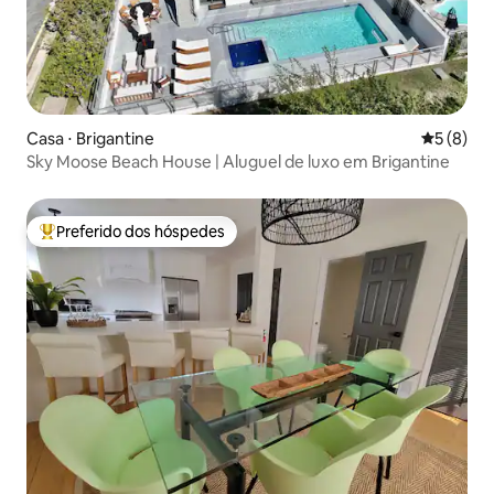
Casa ⋅ Brigantine
5 de uma 
5 (8)
Sky Moose Beach House | Aluguel de luxo em Brigantine
Preferido dos hóspedes
Entre os melhores preferidos dos hóspedes