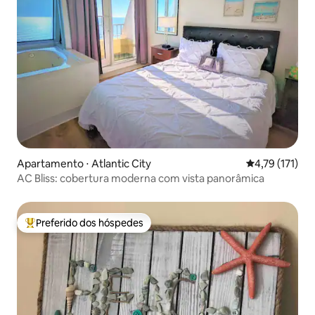
Apartamento ⋅ Atlantic City
4,79 de uma av
4,79 (171)
AC Bliss: cobertura moderna com vista panorâmica
Preferido dos hóspedes
Entre os melhores preferidos dos hóspedes