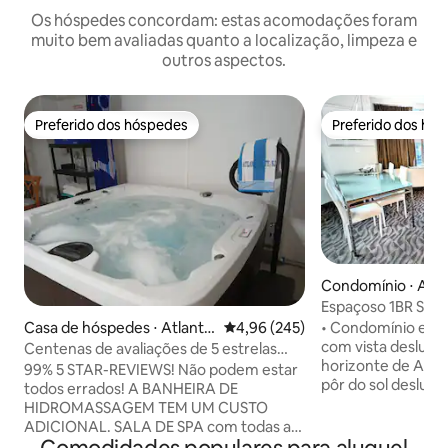
Os hóspedes concordam: estas acomodações foram
muito bem avaliadas quanto a localização, limpeza e
outros aspectos.
Preferido dos hóspedes
Preferido dos hó
Preferido dos hóspedes
Preferido dos hó
Condomínio ⋅ Atlan
Espaçoso 1BR Sunse
Estacionamento g
• Condomínio esp
Casa de hóspedes ⋅ Atlantic
4,96 de uma avaliação média de 
4,96 (245)
com vista deslumbr
City
Centenas de avaliações de 5 estrelas
horizonte de Atlant
com vista para o mar e calçadão
99% 5 STAR-REVIEWS! Não podem estar
pôr do sol deslumb
todos errados! A BANHEIRA DE
privado no Atlantic Palac
HIDROMASSAGEM TEM UM CUSTO
com upgrade inclu
ADICIONAL. SALA DE SPA com todas as
Área de estar sep
comodidades. Adicione US$ 200 por