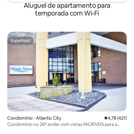
Aluguel de apartamento para
temporada com Wi-Fi
Superhost
Superhost
Condomínio ⋅ Atlantic City
4,78 de uma av
4,78 (421)
Condomínio no 26º andar com vistas INCRÍVEIS para a
praia + piscina