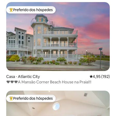
Preferido dos hóspedes
Entre os melhores preferidos dos hóspedes
Casa ⋅ Atlantic City
4,95 de uma av
4,95 (192)
❤️❤️❤️A Mansão Corner Beach House na Praia!!!
Preferido dos hóspedes
Entre os melhores preferidos dos hóspedes