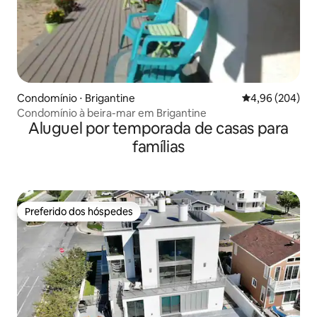
Condomínio ⋅ Brigantine
4,96 de uma ava
4,96 (204)
Condomínio à beira-mar em Brigantine
Aluguel por temporada de casas para
famílias
Preferido dos hóspedes
Preferido dos hóspedes