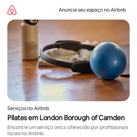
Pular
para
Anuncie seu espaço no Airbnb
o
conteúdo
Serviços no Airbnb
Pilates em London Borough of Camden
Encontre um serviço único oferecido por profissionais
locais no Airbnb.