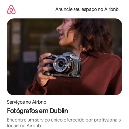
Pular
para
Anuncie seu espaço no Airbnb
o
conteúdo
Serviços no Airbnb
Fotógrafos em Dublin
Encontre um serviço único oferecido por profissionais
locais no Airbnb.