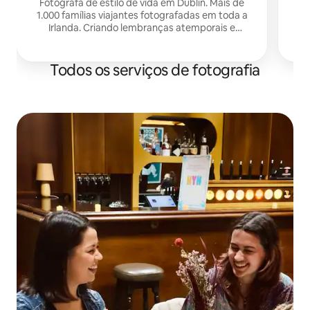
Tristan
Fotógrafa de estilo de vida em Dublin. Mais de
1.000 famílias viajantes fotografadas em toda a
am
Irlanda. Criando lembranças atemporais e
artísticas da sua jornada juntos.
Todos os serviços de fotografia