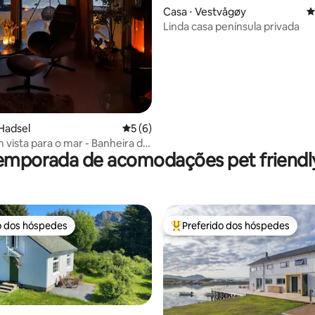
Casa ⋅ Vestvågøy
4
Linda casa península privada
 média de 5, 4 avaliações
Hadsel
5 de uma avaliação média de 5, 6 avalia
5 (6)
 vista para o mar - Banheira de
emporada de acomodações pet friendly
agem ao ar livre
o dos hóspedes
Preferido dos hóspedes
o dos hóspedes
Entre os melhores preferidos d