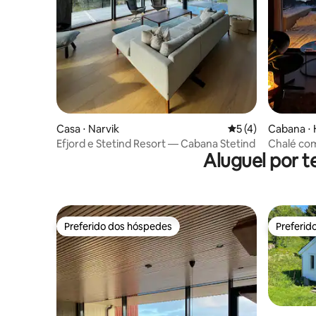
Casa ⋅ Narvik
5 de uma avaliação
5 (4)
Cabana ⋅ 
Efjord e Stetind Resort — Cabana Stetind
Chalé com
Aluguel por t
hidromass
Preferido dos hóspedes
Preferid
Preferido dos hóspedes
Preferid