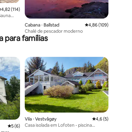
,82 de uma avaliação média de 5, 114 avaliações
4,82 (114)
Sauna
ções
Cabana ⋅ Ballstad
4,86 de uma avaliação 
4,86 (109)
Chalé de pescador moderno
para famílias
Vila ⋅ Vestvågøy
4,6 de uma avaliaçã
4,6 (5)
Casa isolada em Lofoten - piscina
5 de uma avaliação média de 5, 6 avaliações
5 (6)
privativa!