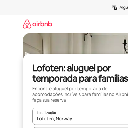
Pular
Algu
para
o
conteúdo
Lofoten: aluguel por
temporada para famílias
Encontre aluguel por temporada de
acomodações incríveis para famílias no Airbn
faça sua reserva
Localização
Quando os resultados estiverem disponíveis, expl