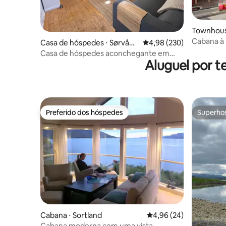
Townhouse
Cabana à 
Casa de hóspedes ⋅ Sørvåge
4,98 de uma avaliação m
4,98 (230)
n
Casa de hóspedes aconchegante em
Aluguel por 
Moskenes, Lofoten
Preferido dos hóspedes
Superho
Preferido dos hóspedes
Superho
Cabana ⋅ Sortland
4,96 de uma avaliação 
4,96 (24)
Cabana moderna com uma vista