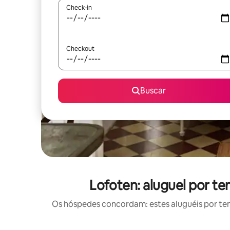
Check-in
Checkout
Buscar
Lofoten: aluguel por t
Os hóspedes concordam: estes aluguéis por te