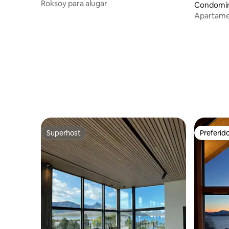
Roksoy para alugar
Condomín
Apartame
porta de 
Superhost
Preferid
Superhost
Preferid