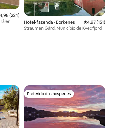
ções
,98 de uma avaliação média de 5, 224 avaliações
4,98 (224)
rålen
Hotel-fazenda ⋅ Borkenes
4,97 de uma avaliação 
4,97 (151)
Straumen Gård, Município de Kvedfjord
Preferido dos hóspedes
Preferido dos hóspedes