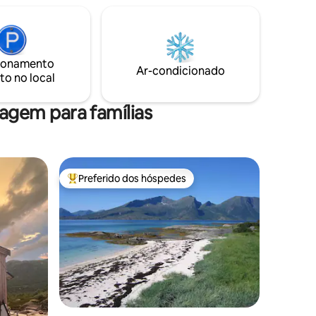
localizada para aqueles que querem
. Base
experimentar a paz e tranquilidade, estar
ratórias
perto da natureza norueguesa - mas ao
nas para
mesmo tempo estar perto de tudo o que
tem seu
ionamento
você precisa. Da casa você pode
o para 2 a
Ar-condicionado
to no local
caminhar até restaurantes, bares,
mercearias e caminhadas. Aluguel de
carros mediante solicitação.
gem para famílias
Preferido dos hóspedes
os hóspedes
Entre os melhores preferidos dos hóspedes