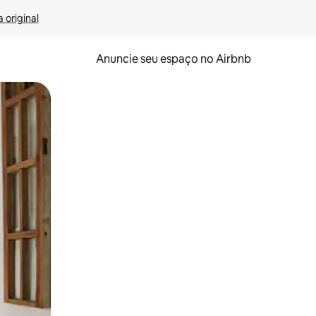
 original
Anuncie seu espaço no Airbnb
 deslizando o dedo na tela.