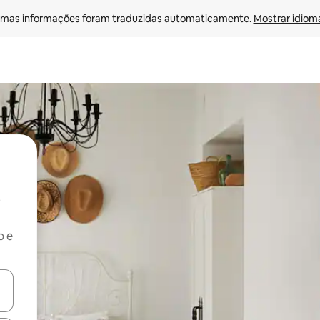
mas informações foram traduzidas automaticamente. 
Mostrar idioma
b e
ore-os usando as seta para cima e para baixo do teclado ou tocando e