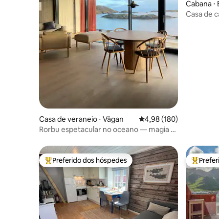
Cabana ⋅ 
Casa de c
Vesteraal
Casa de veraneio ⋅ Vågan
4,98 de uma avaliação m
4,98 (180)
Rorbu espetacular no oceano — magia e
luxo
Preferido dos hóspedes
Prefe
Entre os melhores preferidos dos hóspedes
Entre os