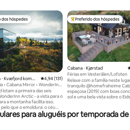
o dos hóspedes
Preferido dos hóspedes
o dos hóspedes
Entre os melhores preferidos d
Cabana ⋅ Kjørstad
4
Férias em Vesterålen/Lofoten
édia de 5, 150 avaliações
a ⋅ Kvæfjord komm
4,94 de uma avaliação média de 5, 131 avalia
4,94 (131)
Relaxe com a família neste luga
ia • Cabana Mirror • WonderInn
tranquilo @homefraheime Ca
d lotam a primeira das seis
espaçosa (2019) com boas cond
onderInn Arctic - a vista para o
sol e uma bela vista sobre o Eid
ara a montanha facilita isso.
Vesterålen. 4 quartos, 2 salas, cozinha,
pelo que o emoldura: o céu
banheiro e uma grande varand
lares para aluguéis por temporada de
costa pálida do Kvæfjord abaixo.
quarto de jardim dão-lhe muita
spelhado reflete ambos à
para desfrutar do silêncio e das 
z muda. Chalé espelhado
cabana também tem sua própr
 vidro do chão ao teto, terraço
banheira de hidromassagem q