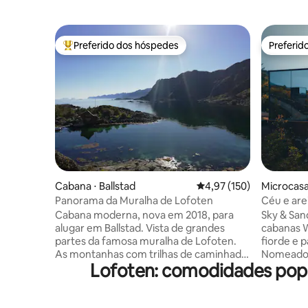
Preferido dos hóspedes
Preferid
Entre os melhores preferidos dos hóspedes
Preferid
Cabana ⋅ Ballstad
4,97 de uma avaliação m
4,97 (150)
Microcas
une
Panorama da Muralha de Lofoten
Céu e are
Arctic
Cabana moderna, nova em 2018, para
Sky & San
alugar em Ballstad. Vista de grandes
cabanas W
partes da famosa muralha de Lofoten.
fiorde e p
As montanhas com trilhas de caminhada
Nomeado 
Lofoten: comodidades popu
ficam mesmo à porta. O popular
acima, a 
Hauklandstranda fica a cerca de 15
O vidro e
minutos da rorbua. Leknes, aeroporto e
medida que a lu
ferry hurtigruten a uma curta distância
para dois: