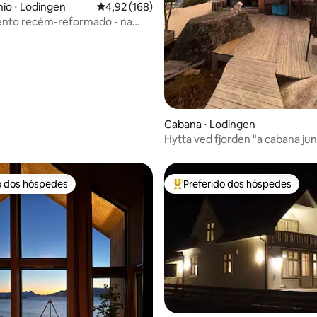
io ⋅ Lodingen
4,92 de uma avaliação média de 5, 168 avalia
4,92 (168)
nto recém-reformado - na
entrada para Lofoten
Cabana ⋅ Lodingen
Hytta ved fjorden "a cabana ju
fiorde"
o dos hóspedes
Preferido dos hóspedes
o dos hóspedes
Entre os melhores preferidos d