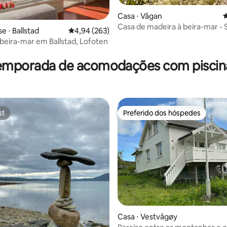
Casa ⋅ Vågan
4
Casa de madeira à beira-mar - 
 ⋅ Ballstad
4,94 de uma avaliação média de 5, 263 avalia
4,94 (263)
oceânica - Aurora
beira-mar em Ballstad, Lofoten
édia de 5, 230 avaliações
temporada de acomodações com piscina 
st
Preferido dos hóspedes
st
Preferido dos hóspedes
média de 5, 24 avaliações
Casa ⋅ Vestvågøy