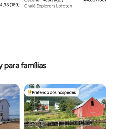
,98 de uma avaliação média de 5, 189 avaliações
4,98 (189)
Chalé Explorers Lofoten
ções
 para famílias
Preferido dos hóspedes
os hóspedes
Entre os melhores preferidos dos hóspedes