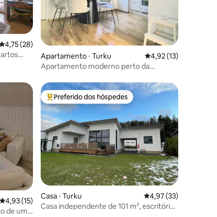
4,75 de uma avaliação média de 5, 28 avaliações
4,75 (28)
artos
ções
Apartamento ⋅ Turku
4,92 de uma avaliação
4,92 (13)
Apartamento moderno perto da
natureza
Preferido dos hóspedes
Entre os melhores preferidos dos hóspedes
ções
Casa ⋅ Turku
4,97 de uma avaliação
4,97 (33)
4,93 de uma avaliação média de 5, 15 avaliações
4,93 (15)
Casa independente de 101 m², escritório,
ão de um
5 pessoas, garagem coberta, sauna