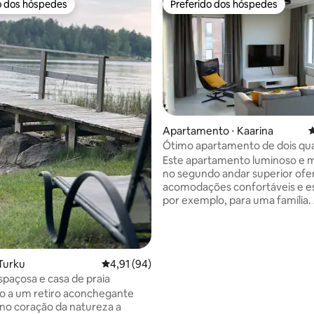
o dos hóspedes
Preferido dos hóspedes
o dos hóspedes
Preferido dos hóspedes
Apartamento ⋅ Kaarina
4
édia de 5, 500 avaliações
Ótimo apartamento de dois qu
(45m2) com estacionamento pr
Este apartamento luminoso e
no segundo andar superior ofe
acomodações confortáveis e e
por exemplo, para uma família
de casal do quarto (160 cm) a
pessoas e o sofá-cama da sala 
acomoda 2 pessoas. Além disso
apartamento tem uma cama de 
Turku
4,91 de uma avaliação média de 5, 94 avalia
4,91 (94)
TV de tela plana, Wi-Fi, roupa 
paçosa e casa de praia
toalhas estão incluídos no preç
o a um retiro aconchegante
armazém Prisma 24H fica a cer
no coração da natureza a
metros de distância. O centro 