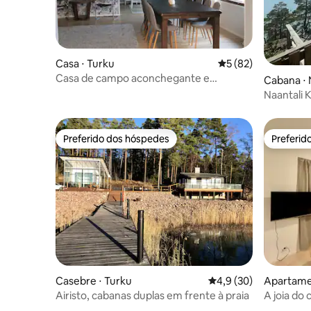
Casa ⋅ Turku
5 de uma avaliação 
5 (82)
Casa de campo aconchegante e
Cabana ⋅ 
espaçosa em Kakskerra
Naantali 
Preferido dos hóspedes
Preferid
Preferido dos hóspedes
Preferid
Casebre ⋅ Turku
4,9 de uma avaliação 
4,9 (30)
Apartame
Airisto, cabanas duplas em frente à praia
A joia do