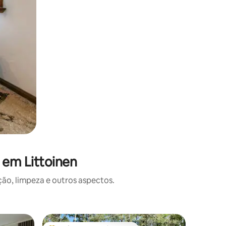
 em Littoinen
o, limpeza e outros aspectos.
Casa ⋅ Na