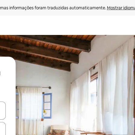
mas informações foram traduzidas automaticamente. 
Mostrar idioma
ore-os usando as seta para cima e para baixo do teclado ou tocando e