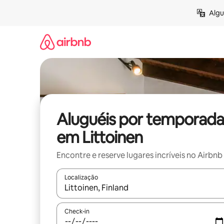
Pular
Algu
para
o
conteúdo
Aluguéis por temporada
em Littoinen
Encontre e reserve lugares incríveis no Airbnb
Localização
Quando os resultados estiverem disponíveis, expl
Check-in