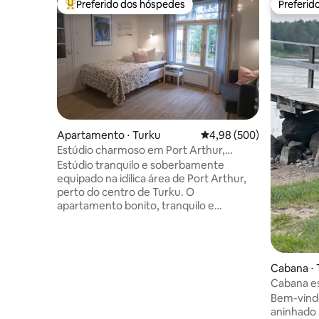
Preferido dos hóspedes
Preferid
Entre os melhores preferidos dos hóspedes
Preferid
Apartamento ⋅ Turku
4,98 de uma avaliação m
4,98 (500)
Estúdio charmoso em Port Arthur,
estacionamento gratuito
Estúdio tranquilo e soberbamente
equipado na idílica área de Port Arthur,
perto do centro de Turku. O
apartamento bonito, tranquilo e
acolhedor tem tudo o que você precisa
para uma estadia mais curta ou mais
longa. Entrada privativa no quintal
tranquilo, chegada fácil 24 horas por dia,
Cabana ⋅ 
7 dias por semana, com uma caixa de
Cabana es
chaves, estacionamento gratuito na rua,
Bem-vind
boas conexões de transporte e todos os
aninhado 
serviços nas proximidades, mas com sua