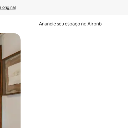
 original
Anuncie seu espaço no Airbnb
 deslizando o dedo na tela.