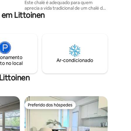
Este chalé é adequado para quem
 de Turku a
aprecia a vida tradicional de um chalé de
de ônibus.
em Littoinen
verão, a tranquilidade da natureza e os
dias lentos de verão. O chalé tem um
quarto acolhedor com uma mesa de
jantar e uma espreguiçadeira para
relaxar. A sala/quarto tem uma cama de
casal, um ventilador Pori's Matti e uma
poltrona para noites tranquilas. Além
disso, o chalé tem uma cozinha
ionamento
separada. Na varanda externa, você
Ar-condicionado
to no local
pode desfrutar do seu café da manhã
em paz, cercado pela natureza.
Littoinen
Preferido dos hóspedes
Preferido dos hóspedes