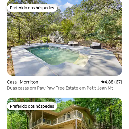
Preferido dos hóspedes
Preferido dos hóspedes
Casa ⋅ Morrilton
4,88 de uma a
4,88 (67)
Duas casas em Paw Paw Tree Estate em Petit Jean Mt
Preferido dos hóspedes
Preferido dos hóspedes