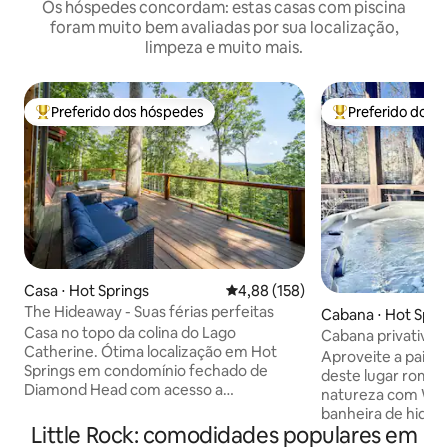
Os hóspedes concordam: estas casas com piscina
foram muito bem avaliadas por sua localização,
limpeza e muito mais.
Preferido dos hóspedes
Preferido dos 
Entre os melhores preferidos dos hóspedes
Entre os melhore
Casa ⋅ Hot Springs
4,88 de uma avaliação média de 
4,88 (158)
The Hideaway - Suas férias perfeitas
Cabana ⋅ Hot Spri
Casa no topo da colina do Lago
Cabana privativa
Catherine. Ótima localização em Hot
banheira de hidr
Aproveite a pais
Springs em condomínio fechado de
piscina de cowboy
deste lugar român
Diamond Head com acesso a
natureza com Wi-F
comodidades como campo de golfe,
banheira de hidro
piscina, quadras de tênis/basquete e
Little Rock: comodidades populares em
piscina de cowboy
muito mais! Loja de delicatessen