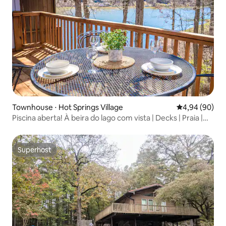
Townhouse ⋅ Hot Springs Village
4,94 de uma av
4,94 (90)
Piscina aberta! À beira do lago com vista | Decks | Praia |
Peixes
Superhost
Superhost