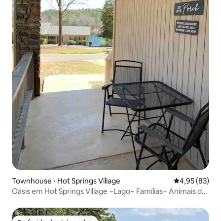
Townhouse ⋅ Hot Springs Village
4,95 de uma a
4,95 (83)
Oásis em Hot Springs Village ~Lago~ Famílias~ Animais de
estimação OK