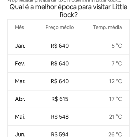
Propriedade privada de luxo moderna em Little Rock
Qual é a melhor época para visitar Little
CASA ENORME
Rock?
Mês
Preço médio
Temp. média
Jan.
R$ 640
5 °C
Fev.
R$ 640
7 °C
Mar.
R$ 640
12 °C
Abr.
R$ 615
17 °C
Mai.
R$ 548
21 °C
Jun.
R$ 594
26 °C