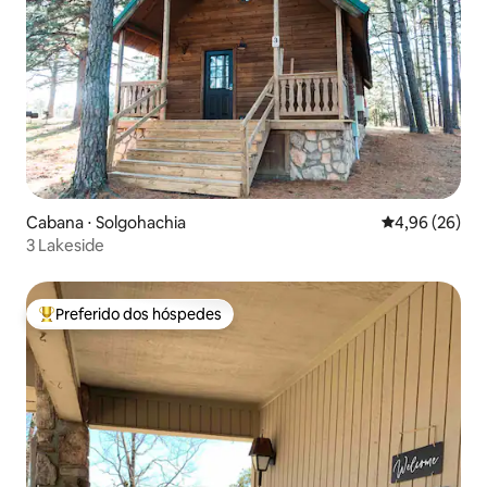
Cabana ⋅ Solgohachia
4,96 de uma a
4,96 (26)
3 Lakeside
Preferido dos hóspedes
Entre os melhores preferidos dos hóspedes