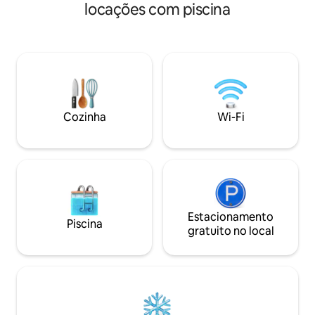
pequeno lago chei
locações com piscina
localizada no portão da frente para
de 10 minutos do 
alimentos e necessidades. Quartos
Bathhouse Row e 
isolados, mas espaçosos, com um
do Oaklawn Racetr
grande deck nos fundos com banheira
cabana é para adu
de hidromassagem para relaxar e curtir
máximo duas pess
as incríveis vistas do lago! Perto do
área de estar co
Parque Estadual de Catherine para
de baixo ou um lof
alugar caiaques, caminhar e explorar!
dormir. Esta pequ
Cozinha
Wi-Fi
Águas termais no centro da cidade a
perfeito em Hot S
apenas 20 minutos de distância. Sua
desconectar, se vo
viagem está à sua espera!
da natureza.
Estacionamento
Piscina
gratuito no local