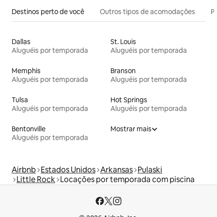
Destinos perto de você
Outros tipos de acomodações
Pr
Dallas
St. Louis
Aluguéis por temporada
Aluguéis por temporada
Memphis
Branson
Aluguéis por temporada
Aluguéis por temporada
Tulsa
Hot Springs
Aluguéis por temporada
Aluguéis por temporada
Bentonville
Mostrar mais
Aluguéis por temporada
Airbnb
Estados Unidos
Arkansas
Pulaski
Little Rock
Locações por temporada com piscina