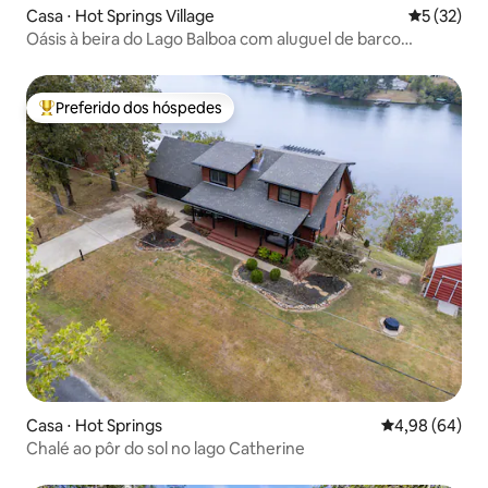
Casa ⋅ Hot Springs Village
5 de uma a
5 (32)
Oásis à beira do Lago Balboa com aluguel de barco
opcional
Preferido dos hóspedes
Entre os melhores preferidos dos hóspedes
Casa ⋅ Hot Springs
4,98 de uma av
4,98 (64)
Chalé ao pôr do sol no lago Catherine