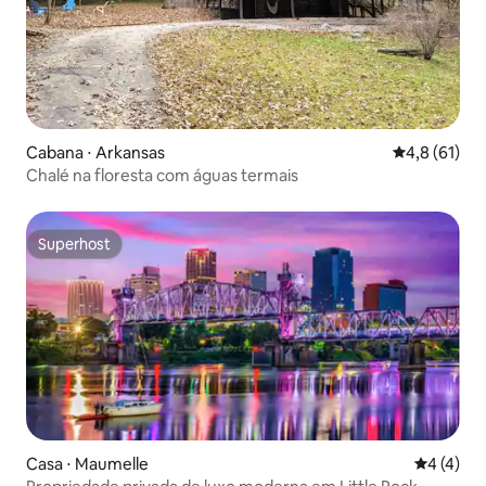
Cabana ⋅ Arkansas
4,8 de uma a
4,8 (61)
Chalé na floresta com águas termais
Superhost
Superhost
Casa ⋅ Maumelle
4 de uma 
4 (4)