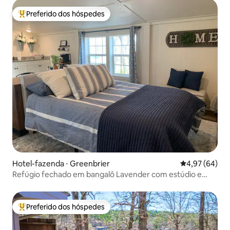
Preferido dos hóspedes
Entre os melhores preferidos dos hóspedes
Hotel-fazenda ⋅ Greenbrier
4,97 de uma a
4,97 (64)
Refúgio fechado em bangalô Lavender com estúdio e
piscina
Preferido dos hóspedes
Entre os melhores preferidos dos hóspedes