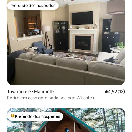
Preferido dos hóspedes
Preferido dos hóspedes
Townhouse ⋅ Maumelle
4,92 de uma a
4,92 (13)
Retiro em casa geminada no Lago Willastein
Preferido dos hóspedes
Entre os melhores preferidos dos hóspedes