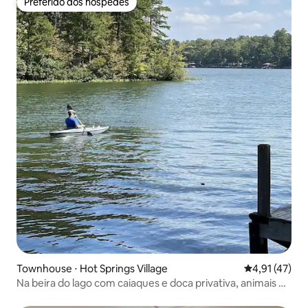
Preferido dos hóspedes
Preferido dos hóspedes
Townhouse ⋅ Hot Springs Village
4,91 de uma a
4,91 (47)
Na beira do lago com caiaques e doca privativa, animais de
estimação são bem-vindos