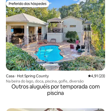
Preferido dos hóspedes
Preferido dos hóspedes
Casa ⋅ Hot Spring County
4,91 de uma a
4,91 (23)
Na beira do lago, doca, piscina, golfe, diversão
Outros aluguéis por temporada com
piscina