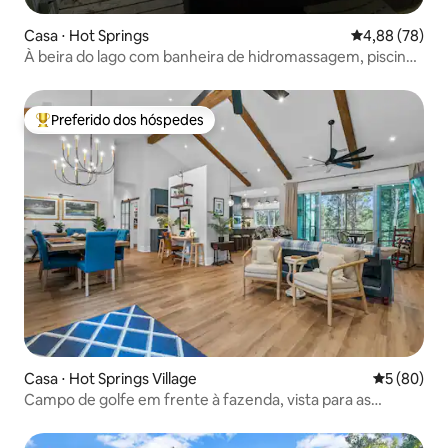
Casa ⋅ Hot Springs
4,88 de uma a
4,88 (78)
À beira do lago com banheira de hidromassagem, piscina,
doca de pesca e varanda
Preferido dos hóspedes
Entre os melhores preferidos dos hóspedes
Casa ⋅ Hot Springs Village
5 de uma a
5 (80)
Campo de golfe em frente à fazenda, vista para as
árvores