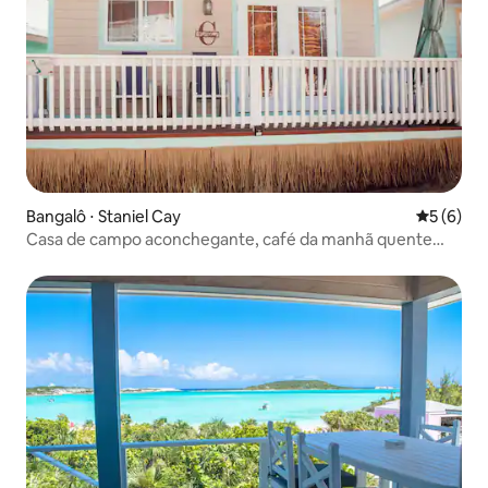
Bangalô ⋅ Staniel Cay
5 de uma 
5 (6)
Casa de campo aconchegante, café da manhã quente
gratuito em Staniel Cay