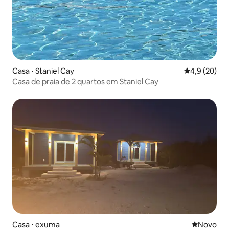
Casa ⋅ Staniel Cay
4,9 de uma a
4,9 (20)
Casa de praia de 2 quartos em Staniel Cay
Casa ⋅ exuma
Novo lugar
Novo