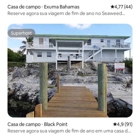
Casa de campo ⋅ Exuma Bahamas
4,77 de uma a
4,77 (44)
Reserve agora sua viagem de fim de ano no Seaweed
Cottage!
Superhost
Superhost
Casa de campo ⋅ Black Point
4,9 de uma a
4,9 (91)
Reserve agora sua viagem de fim de ano em uma casa de
campo aconchegante!