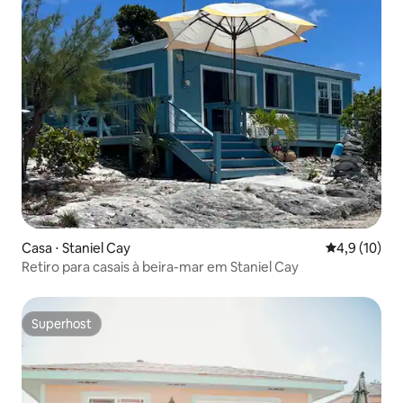
Casa ⋅ Staniel Cay
4,9 de uma a
4,9 (10)
Retiro para casais à beira-mar em Staniel Cay
Superhost
Superhost