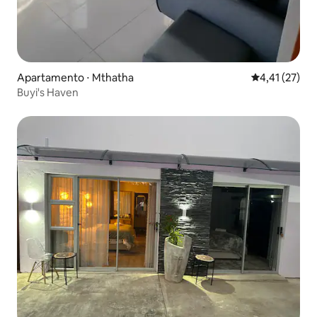
Apartamento ⋅ Mthatha
4,41 de uma a
4,41 (27)
Buyi's Haven