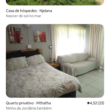
Casa de hóspedes ⋅ Njelana
Nascer do sol no mar
Quarto privativo ⋅ Mthatha
4,52 de uma a
4,52 (23)
Ninho da Jordânia também