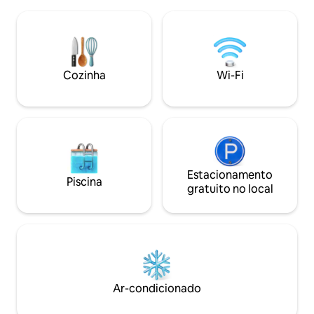
Xhosa. É um lugar verdadeiramente
desenvolvidos, ri
único que oferece uma experiência de
incrivelmente boni
férias na praia rural, quer você goste de
É um lugar que pe
pesca, caminhadas em caminhos
desacelere e con
costeiros, piscina de rochas, relaxar no
família e amigos.
deck ou cochilar à tarde. Por favor leia o
Cozinha
Wi-Fi
anúncio com atenção e na íntegra antes
de fazer uma reserva.
Estacionamento
Piscina
gratuito no local
Ar-condicionado