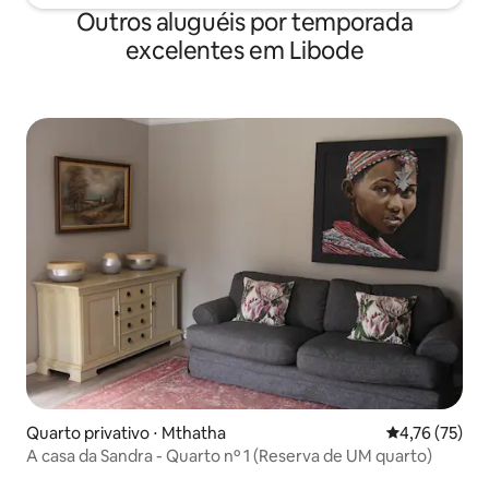
Outros aluguéis por temporada
excelentes em Libode
Quarto privativo ⋅ Mthatha
4,76 de uma a
4,76 (75)
A casa da Sandra - Quarto nº 1 (Reserva de UM quarto)