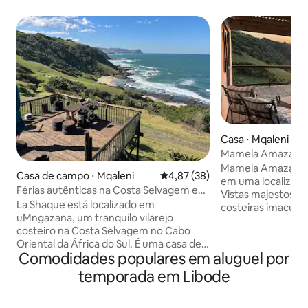
Casa ⋅ Mqaleni
Mamela Amaza (Ou
Mamela Amaza é 
Casa de campo ⋅ Mqaleni
4,87 de uma avaliação média de
4,87 (38)
em uma localização
Férias autênticas na Costa Selvagem em
Vistas majestosas 
La Shaque
La Shaque está localizado em
costeiras imacula
uMngazana, um tranquilo vilarejo
estuário, canoage
costeiro na Costa Selvagem no Cabo
mundial, piscina d
Oriental da África do Sul. É uma casa de
observação de aves,
Comodidades populares em aluguel por
campo de férias rústica que foi
uma comunidade 
construída à mão com a ajuda de Wilson
segura e requinta
temporada em Libode
& Ivy (que trabalha na casa de campo
é o paraíso para 
diariamente) e outros moradores de
que apreciam lug