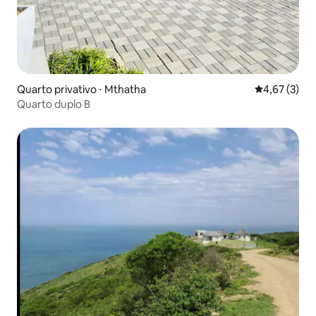
Quarto privativo ⋅ Mthatha
4,67 de uma 
4,67 (3)
Quarto duplo B