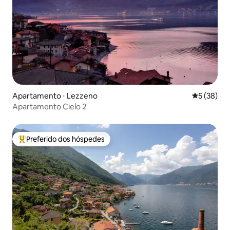
Apartamento ⋅ Lezzeno
5 de uma a
5 (38)
Apartamento Cielo 2
Preferido dos hóspedes
Entre os melhores preferidos dos hóspedes