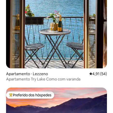
Apartamento ⋅ Lezzeno
4,91 de uma a
4,91 (54)
Apartamento Try Lake Como com varanda
Preferido dos hóspedes
Entre os melhores preferidos dos hóspedes