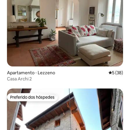
Apartamento ⋅ Lezzeno
5 de uma a
5 (38)
Casa Archi 2
Preferido dos hóspedes
Preferido dos hóspedes