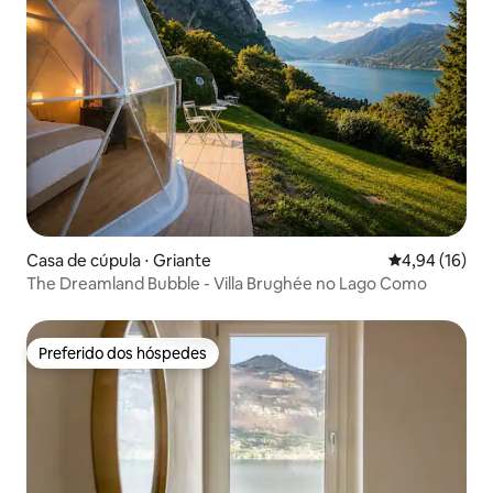
Casa de cúpula ⋅ Griante
4,94 de uma a
4,94 (16)
The Dreamland Bubble - Villa Brughée no Lago Como
Preferido dos hóspedes
Preferido dos hóspedes