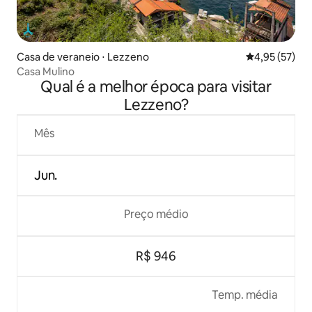
Casa de veraneio ⋅ Lezzeno
4,95 de uma a
4,95 (57)
Casa Mulino
Qual é a melhor época para visitar
Lezzeno?
Mês
Jun.
Preço médio
R$ 946
Temp. média