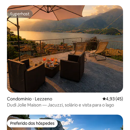
Superhost
Superhost
Condomínio ⋅ Lezzeno
4,93 de uma a
4,93 (45)
Dudi Jolie Maison — Jacuzzi, solário e vista para o lago
Preferido dos hóspedes
Preferido dos hóspedes