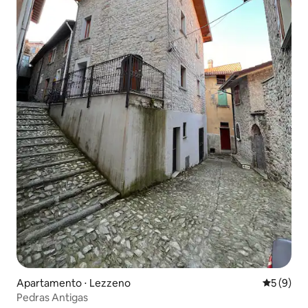
Apartamento ⋅ Lezzeno
5 de uma 
5 (9)
Pedras Antigas