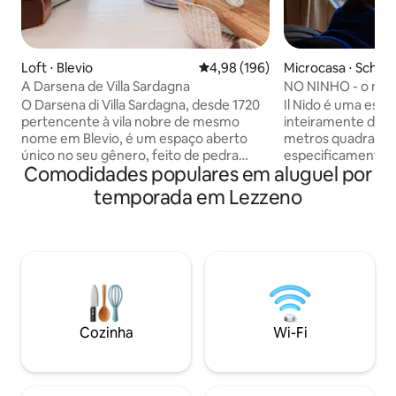
Loft ⋅ Blevio
4,98 de uma avaliação média de 
4,98 (196)
Microcasa ⋅ Schig
A Darsena de Villa Sardagna
NO NINHO - o mun
escotilha
O Darsena di Villa Sardagna, desde 1720
Il Nido é uma estru
pertencente à vila nobre de mesmo
inteiramente de m
nome em Blevio, é um espaço aberto
metros quadrados
único no seu gênero, feito de pedra
especificamente p
Comodidades populares em aluguel por
antiga, madeira branca e vidro. Tem vista
equipada com todo
para um esplêndido panorama
empoleirado na r
temporada em Lezzeno
caracterizado pelas históricas vilas
jardim de solário,
larianas, entre as quais o Grand Hotel
única, também te
Villa D'Este. Oferece um magnífico
hidromassagem ao 
terraço para banhos de sol, ideal para
que você terá qu
um aperitivo romântico ao pôr do sol.
a lenha especial,
Mediante reserva, oferece serviço de
DE JANEIRO A 10 
café da manhã, almoço e jantar, bem
esquina, você tem
como aluguel de barcos e táxi boat
maravilhosa do L
Cozinha
Wi-Fi
limousine.
montanhas que o 