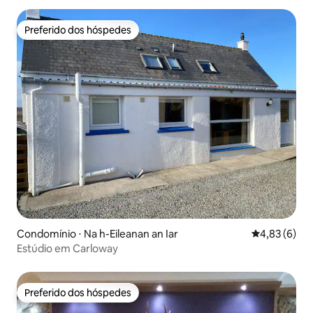
Preferido dos hóspedes
Preferido dos hóspedes
Condomínio ⋅ Na h-Eileanan an Iar
4,83 de uma 
4,83 (6)
Estúdio em Carloway
Preferido dos hóspedes
Preferido dos hóspedes