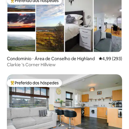
Preferido dos hóspedes
Entre os melhores preferidos dos hóspedes
Condomínio ⋅ Área de Conselho de Highland
4,99 de uma ava
4,99 (293)
Clarkie 's Corner Hillview
Preferido dos hóspedes
Entre os melhores preferidos dos hóspedes