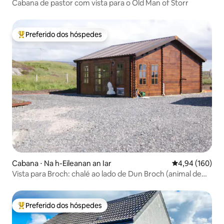
Cabana de pastor com vista para o Old Man of Storr
Preferido dos hóspedes
Entre os melhores preferidos dos hóspedes
Cabana ⋅ Na h-Eileanan an Iar
4,94 de uma av
4,94 (160)
Vista para Broch: chalé ao lado de Dun Broch (animal de
estimação permitido)
Preferido dos hóspedes
Entre os melhores preferidos dos hóspedes