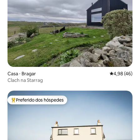
Casa ⋅ Bragar
4,98 de uma a
4,98 (46)
Clach na Starrag
Preferido dos hóspedes
Entre os melhores preferidos dos hóspedes