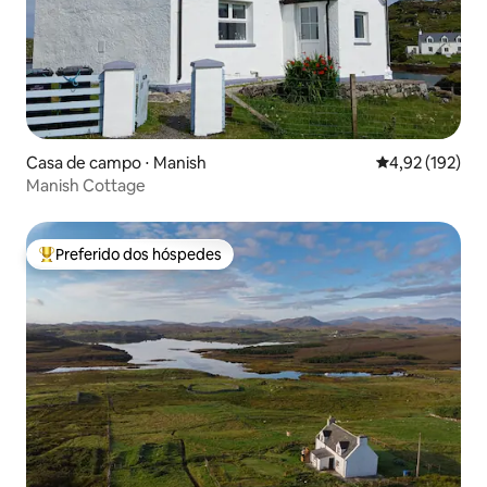
Casa de campo ⋅ Manish
4,92 de uma av
4,92 (192)
Manish Cottage
Preferido dos hóspedes
Entre os melhores preferidos dos hóspedes