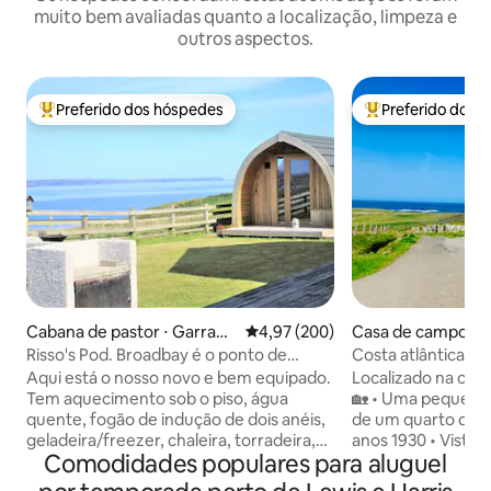
muito bem avaliadas quanto a localização, limpeza e
outros aspectos.
Preferido dos hóspedes
Preferido dos 
Entre os melhores preferidos dos hóspedes
Entre os melhore
Cabana de pastor ⋅ Garrabo
4,97 de uma avaliação média de 
4,97 (200)
Casa de campo ⋅ H
st
Risso's Pod. Broadbay é o ponto de
Costa atlântica • r
encontro dos golfinhos bebês.
à beira-mar
Aqui está o nosso novo e bem equipado.
Localizado na cos
Tem aquecimento sob o piso, água
🏡 • Uma pequena e aconchegante casa
quente, fogão de indução de dois anéis,
de um quarto de es
geladeira/freezer, chaleira, torradeira,
anos 1930 • Vistas intocadas do mar da
Comodidades populares para aluguel
cama de casal fixa e sofá-cama. Para o
costa atlântica ao redor • Fora 
seu conforto, tem vaso sanitário, pia
principal na pacífi