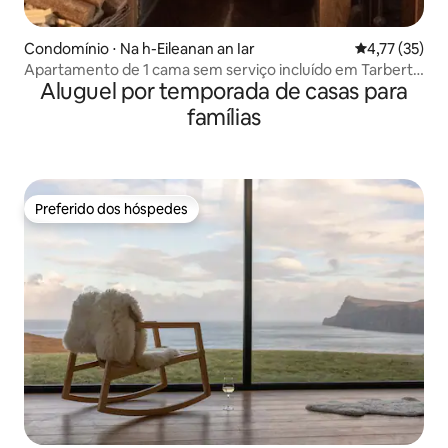
Condomínio ⋅ Na h-Eileanan an Iar
4,77 de uma a
4,77 (35)
Apartamento de 1 cama sem serviço incluído em Tarbert -
Aluguel por temporada de casas para
acomoda 2 pessoas
famílias
Preferido dos hóspedes
Preferido dos hóspedes