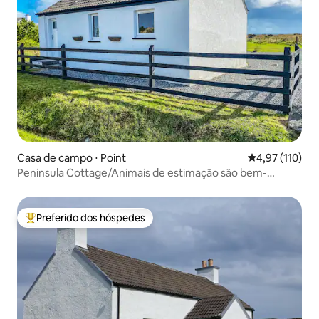
Casa de campo ⋅ Point
4,97 de uma av
4,97 (110)
Peninsula Cottage/Animais de estimação são bem-
vindos/Sem taxas
Preferido dos hóspedes
Entre os melhores preferidos dos hóspedes