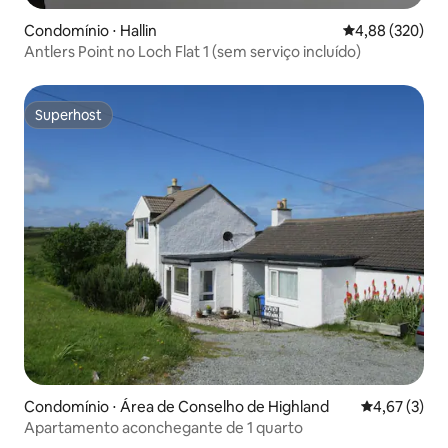
Condomínio ⋅ Hallin
4,88 de uma ava
4,88 (320)
Antlers Point no Loch Flat 1 (sem serviço incluído)
Superhost
Superhost
Condomínio ⋅ Área de Conselho de Highland
4,67 de uma 
4,67 (3)
Apartamento aconchegante de 1 quarto