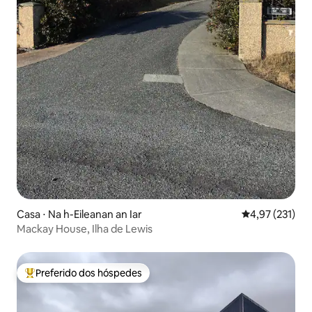
Casa ⋅ Na h-Eileanan an Iar
4,97 de uma av
4,97 (231)
Mackay House, Ilha de Lewis
Preferido dos hóspedes
Entre os melhores preferidos dos hóspedes