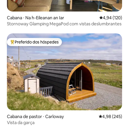
Cabana ⋅ Na h-Eileanan an Iar
4,94 de uma av
4,94 (120)
Stornoway Glamping MegaPod com vistas deslumbrantes
Preferido dos hóspedes
Entre os melhores preferidos dos hóspedes
Cabana de pastor ⋅ Carloway
4,98 de uma ava
4,98 (245)
Vista da garça