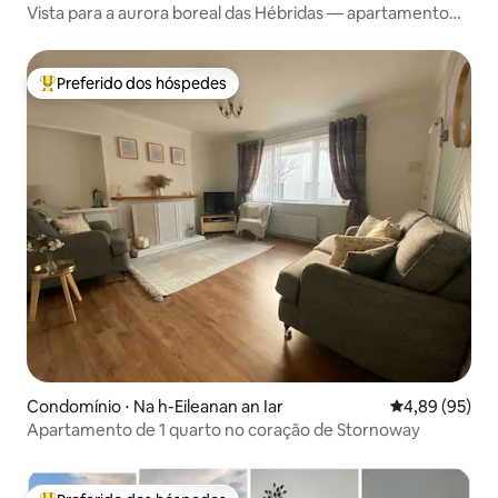
Vista para a aurora boreal das Hébridas — apartamento
de 2 camas
Preferido dos hóspedes
Entre os melhores preferidos dos hóspedes
Condomínio ⋅ Na h-Eileanan an Iar
4,89 de uma a
4,89 (95)
Apartamento de 1 quarto no coração de Stornoway