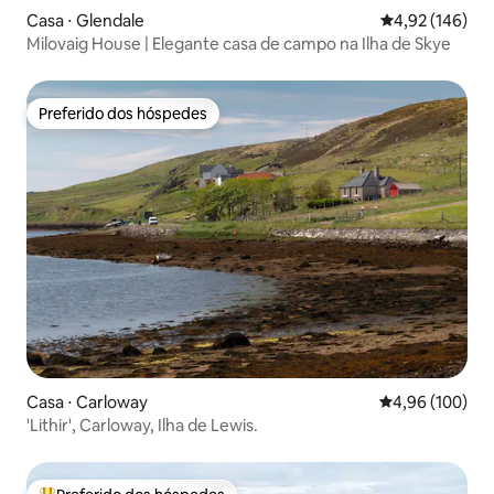
Casa ⋅ Glendale
4,92 de uma av
4,92 (146)
Milovaig House | Elegante casa de campo na Ilha de Skye
Preferido dos hóspedes
Preferido dos hóspedes
Casa ⋅ Carloway
4,96 de uma av
4,96 (100)
'Lithir', Carloway, Ilha de Lewis.