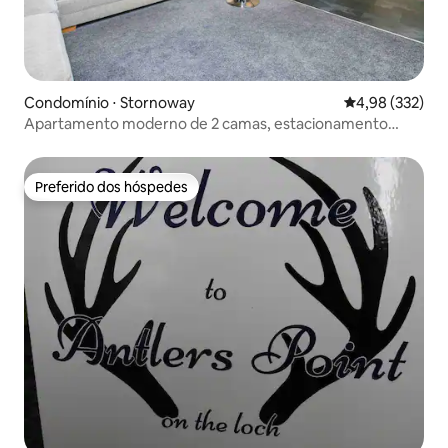
Condomínio ⋅ Stornoway
4,98 de uma av
4,98 (332)
Apartamento moderno de 2 camas, estacionamento
privativo, vistas de 5 *
Preferido dos hóspedes
Preferido dos hóspedes