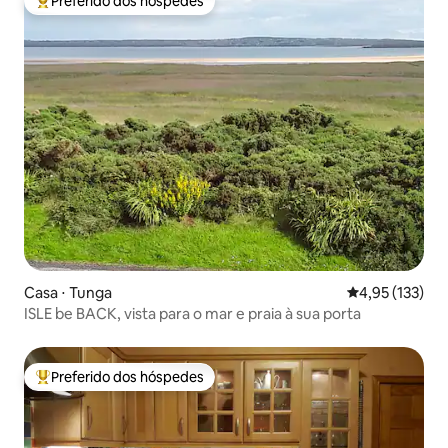
Preferido dos hóspedes
Entre os melhores preferidos dos hóspedes
Casa ⋅ Tunga
4,95 de uma av
4,95 (133)
ISLE be BACK, vista para o mar e praia à sua porta
Preferido dos hóspedes
Entre os melhores preferidos dos hóspedes