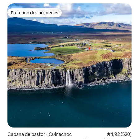
Preferido dos hóspedes
Preferido dos hóspedes
Cabana de pastor ⋅ Culnacnoc
4,92 de uma av
4,92 (520)