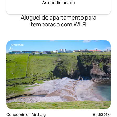
Ar-condicionado
Aluguel de apartamento para
temporada com Wi-Fi
Condomínio ⋅ Aird Uig
4,53 de uma a
4,53 (43)