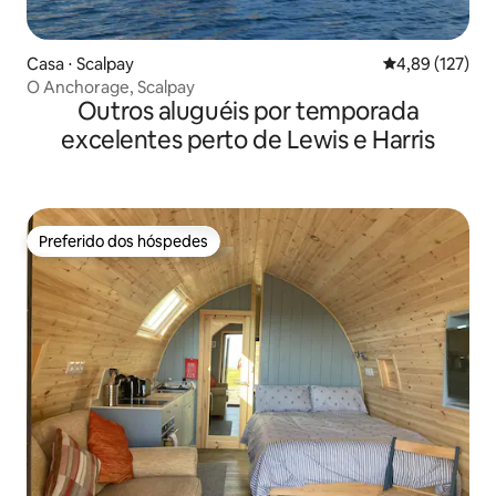
Casa ⋅ Scalpay
4,89 de uma av
4,89 (127)
O Anchorage, Scalpay
Outros aluguéis por temporada
excelentes perto de Lewis e Harris
Preferido dos hóspedes
Preferido dos hóspedes