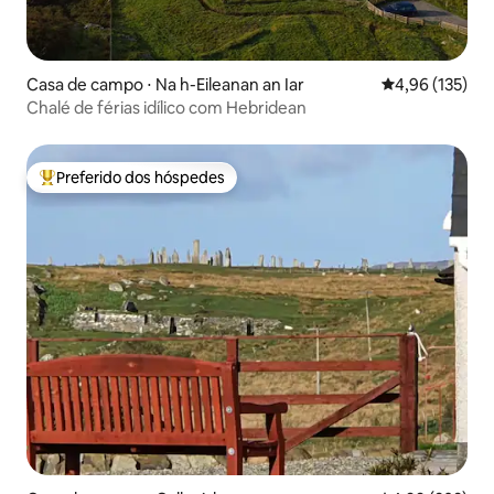
Casa de campo ⋅ Na h-Eileanan an Iar
4,96 de uma av
4,96 (135)
Chalé de férias idílico com Hebridean
Preferido dos hóspedes
Entre os melhores preferidos dos hóspedes