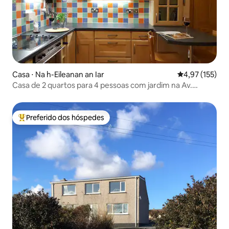
Casa ⋅ Na h-Eileanan an Iar
4,97 de uma av
4,97 (155)
Casa de 2 quartos para 4 pessoas com jardim na Av.
Morison, 6
Preferido dos hóspedes
Entre os melhores preferidos dos hóspedes