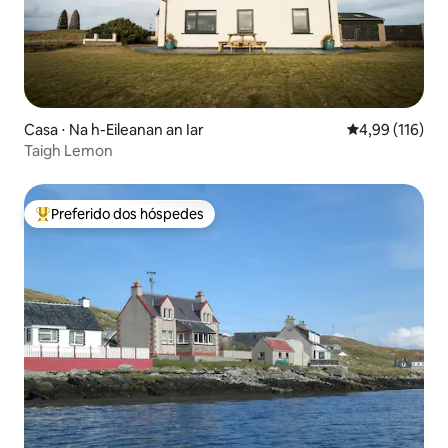
Casa ⋅ Na h-Eileanan an Iar
4,99 de uma av
4,99 (116)
Taigh Lemon
Preferido dos hóspedes
Entre os melhores preferidos dos hóspedes