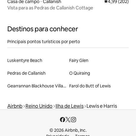
Casa de campo ⋅ Callanish
4,99 de uma ava
4,99 (202)
Vista para as Pedras de Callanish Cottage
Destinos para conhecer
Principais pontos turísticos por perto
Luskentyre Beach
Fairy Glen
Pedras de Callanish
O Quiraing
Gearrannan Blackhouse Village
Farol do Butt of Lewis
Airbnb
Reino Unido
Ilha de Lewis
Lewis e Harris
© 2026 Airbnb, Inc.