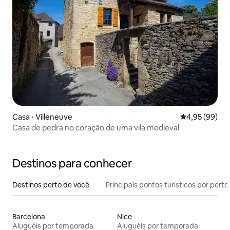
Casa ⋅ Villeneuve
4,95 de uma a
4,95 (99)
Casa de pedra no coração de uma vila medieval
Destinos para conhecer
Destinos perto de você
Principais pontos turísticos por perto
Barcelona
Nice
Aluguéis por temporada
Aluguéis por temporada