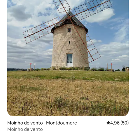
Moinho de vento ⋅ Montdoumerc
4,96 de uma a
4,96 (50)
Moinho de vento