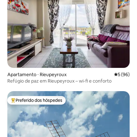
Apartamento ⋅ Rieupeyroux
5 de uma a
5 (96)
Refúgio de paz em Rieupeyroux – wi-fi e conforto
Preferido dos hóspedes
Entre os melhores preferidos dos hóspedes