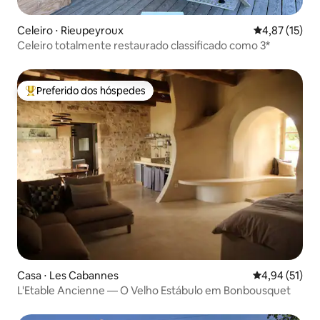
Celeiro ⋅ Rieupeyroux
4,87 de uma a
4,87 (15)
Celeiro totalmente restaurado classificado como 3*
Preferido dos hóspedes
Entre os melhores preferidos dos hóspedes
Casa ⋅ Les Cabannes
4,94 de uma a
4,94 (51)
L'Etable Ancienne — O Velho Estábulo em Bonbousquet