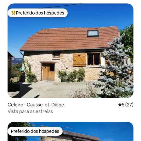
Preferido dos hóspedes
Entre os melhores preferidos dos hóspedes
Celeiro ⋅ Causse-et-Diège
5 de uma a
5 (27)
Vista para as estrelas
Preferido dos hóspedes
Preferido dos hóspedes