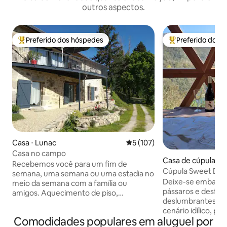
outros aspectos.
Preferido dos hóspedes
Preferido dos 
Entre os melhores preferidos dos hóspedes
Entre os melhore
Casa ⋅ Lunac
5 de uma avaliação média de 
5 (107)
Casa no campo
Casa de cúpula ⋅ R
Recebemos você para um fim de
Cúpula Sweet Dre
semana, uma semana ou uma estadia no
para o rio
Deixe-se embalar 
meio da semana com a família ou
pássaros e desfrut
amigos. Aquecimento de piso,
deslumbrantes do rio. Situad
estacionamento. Roupas de cama de
cenário idílico, pr
bebê fornecidas. Gite em 2 níveis. No
Comodidades populares em aluguel por
classificadas de 
nível do jardim: 3 quartos (1 cama 160, 2