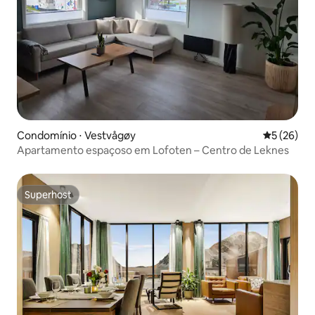
Condomínio ⋅ Vestvågøy
5 de uma a
5 (26)
Apartamento espaçoso em Lofoten – Centro de Leknes
Superhost
Superhost