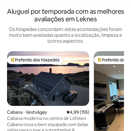
Aluguel por temporada com as melhores
avaliações em Leknes
Os hóspedes concordam: estas acomodações foram
muito bem avaliadas quanto a localização, limpeza e
outros aspectos.
Preferido dos hóspedes
Preferido dos 
Entre os melhores preferidos dos hóspedes
Entre os melhore
Cabana ⋅ Vestvågøy
4,99 de uma avaliação média de 
4,99 (155)
Cabana moderna no centro de Lofoten
Cabana nova e bem equipada com belas
vistas para o mar e a montanha! A