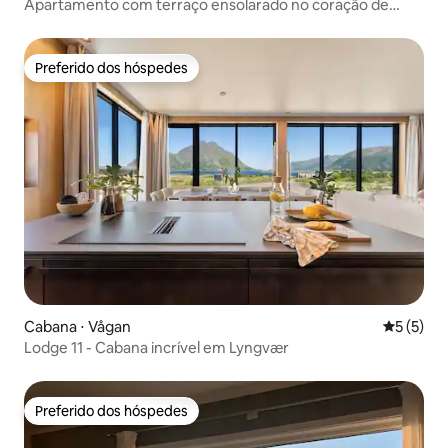
Apartamento com terraço ensolarado no coração de
Lofoten
Preferido dos hóspedes
Preferido dos hóspedes
Cabana ⋅ Vågan
5 de uma 
5 (5)
Lodge 11 - Cabana incrível em Lyngvær
Preferido dos hóspedes
Preferido dos hóspedes