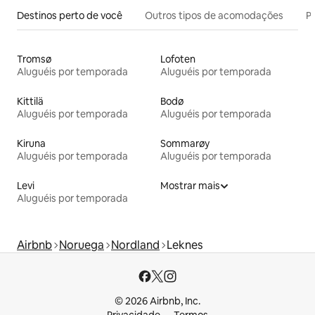
Destinos perto de você
Outros tipos de acomodações
Pr
Tromsø
Lofoten
Aluguéis por temporada
Aluguéis por temporada
Kittilä
Bodø
Aluguéis por temporada
Aluguéis por temporada
Kiruna
Sommarøy
Aluguéis por temporada
Aluguéis por temporada
Levi
Mostrar mais
Aluguéis por temporada
Airbnb
Noruega
Nordland
Leknes
© 2026 Airbnb, Inc.