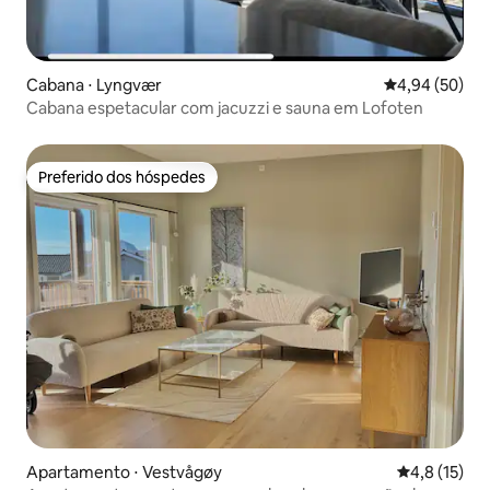
Cabana ⋅ Lyngvær
4,94 de uma a
4,94 (50)
Cabana espetacular com jacuzzi e sauna em Lofoten
Preferido dos hóspedes
Preferido dos hóspedes
Apartamento ⋅ Vestvågøy
4,8 de uma a
4,8 (15)