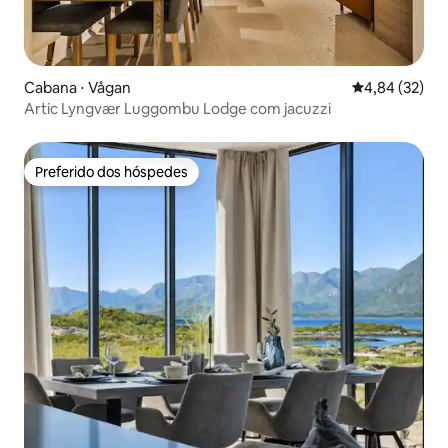
Cabana ⋅ Vågan
4,84 de uma a
4,84 (32)
Artic Lyngvær Luggombu Lodge com jacuzzi
Preferido dos hóspedes
Preferido dos hóspedes