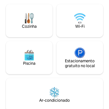
entrada privativa. Estacionamento no
caiaque e pesque 
local. Estamos situados em 3 acres e
lagos e faça s'mor
amamos nossa casa de fazenda de 1909
beira da água! A 
e o The Barn 1880: Local Histórico. Sala
lançamento do ba
de estar/jantar em plano aberto com
para ter momentos
cozinha totalmente equipada com bar
Cozinha
Wi-Fi
refúgio intimista e
de café, quarto queen privativo
separado e banheiro privativo. Veja os
comentários.
Estacionamento
Piscina
gratuito no local
Ar-condicionado