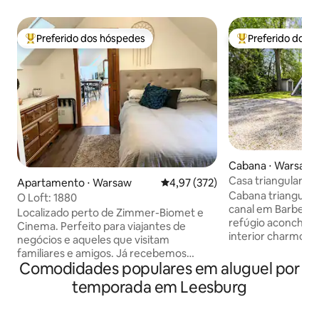
Preferido dos hóspedes
Preferido dos 
Entre os melhores preferidos dos hóspedes
Entre os melhore
Cabana ⋅ Warsaw
Casa triangular ro
Apartamento ⋅ Warsaw
4,97 de uma avaliação média de 
4,97 (372)
forma de coração ·
Cabana triangular 
O Loft: 1880
Caiaques
canal em Barbee Ch
Localizado perto de Zimmer-Biomet e
refúgio aconcheg
Cinema. Perfeito para viajantes de
interior charmoso 
negócios e aqueles que visitam
totalmente abaste
familiares e amigos. Já recebemos
forma de coração.
Comodidades populares em aluguel por
trabalhadores contratados e pais
observar as estrel
visitando estudantes da Grace College.
temporada em Leesburg
manhã em seu es
O Loft é um anexo independente do
fogueira a gás e gr
segundo andar anexado através de uma
junto à lareira ac