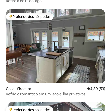
Retiro à beira do lago
Preferido dos hóspedes
Entre os melhores preferidos dos hóspedes
Casa ⋅ Siracusa
4,89 de uma a
4,89 (53)
Refúgio romântico em um lago e ilha privativos
Preferido dos hóspedes