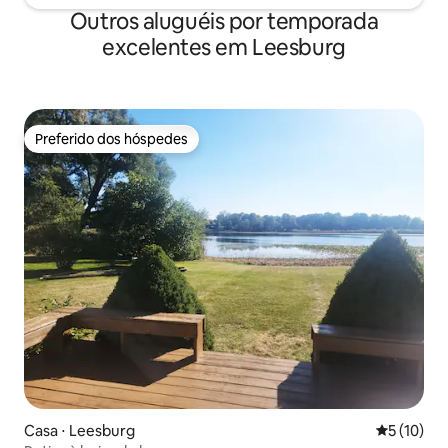
Outros aluguéis por temporada
excelentes em Leesburg
Preferido dos hóspedes
Preferido dos hóspedes
Casa ⋅ Leesburg
5 de uma a
5 (10)