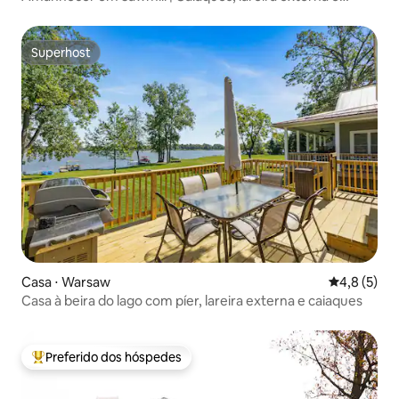
jogos!
Superhost
Superhost
Casa ⋅ Warsaw
4,8 de uma 
4,8 (5)
Casa à beira do lago com píer, lareira externa e caiaques
Preferido dos hóspedes
Entre os melhores preferidos dos hóspedes