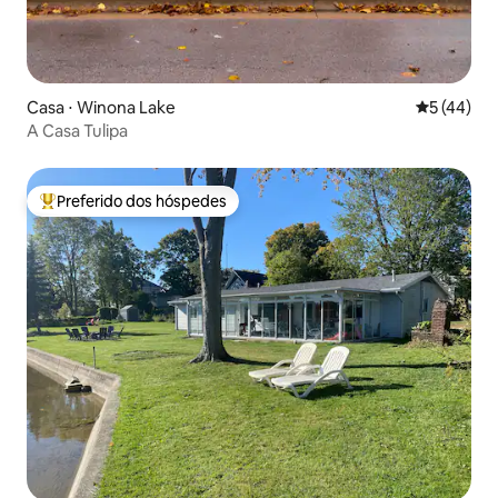
Casa ⋅ Winona Lake
5 de uma a
5 (44)
A Casa Tulipa
Preferido dos hóspedes
Entre os melhores preferidos dos hóspedes