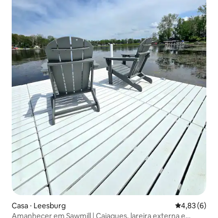
Casa ⋅ Leesburg
4,83 de uma 
4,83 (6)
Amanhecer em Sawmill | Caiaques, lareira externa e