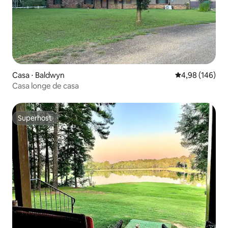
Casa ⋅ Baldwyn
4,98 de uma av
4,98 (146)
Casa longe de casa
Superhost
Superhost