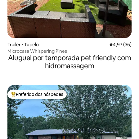
Trailer ⋅ Tupelo
4,97 de uma a
4,97 (36)
Microcasa Whispering Pines
Aluguel por temporada pet friendly com
hidromassagem
Preferido dos hóspedes
Entre os melhores preferidos dos hóspedes