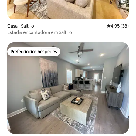
Casa ⋅ Saltillo
4,95 de uma a
4,95 (38)
Estadia encantadora em Saltillo
Preferido dos hóspedes
Preferido dos hóspedes