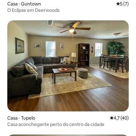
Casa ⋅ Guntown
5 de uma 
5 (7)
O Eclipse em Deerwoods
Casa ⋅ Tupelo
4,7 de uma a
4,7 (40)
Casa aconchegante perto do centro da cidade