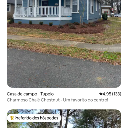
Casa de campo ⋅ Tupelo
4,95 de uma av
4,95 (133)
Charmoso Chalé Chestnut - Um favorito do centro!
Preferido dos hóspedes
Entre os melhores preferidos dos hóspedes