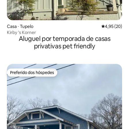
Casa ⋅ Tupelo
4,95 de uma a
4,95 (20)
Kirby 's Korner
Aluguel por temporada de casas
privativas pet friendly
Preferido dos hóspedes
Preferido dos hóspedes