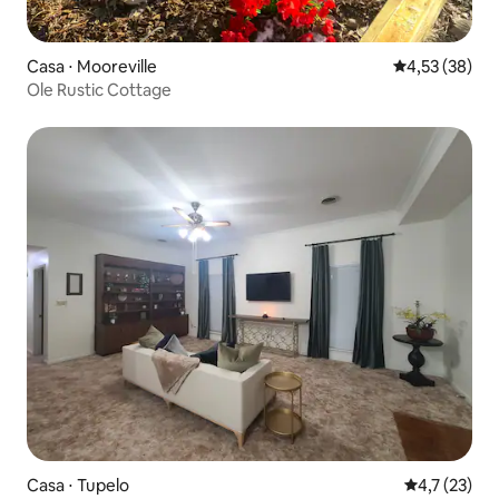
Casa ⋅ Mooreville
4,53 de uma a
4,53 (38)
Ole Rustic Cottage
Casa ⋅ Tupelo
4,7 de uma a
4,7 (23)