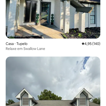
Casa ⋅ Tupelo
4,95 de uma av
4,95 (140)
Relaxe em Swallow Lane