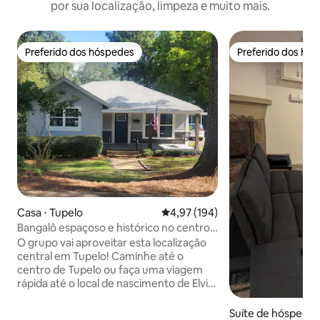
por sua localização, limpeza e muito mais.
Preferido dos hóspedes
Preferido dos hó
Preferido dos hóspedes
Preferido dos hó
Casa ⋅ Tupelo
4,97 de uma avaliação média de 
4,97 (194)
Bangalô espaçoso e histórico no centro
da cidade. Acomoda 10 pessoas!
O grupo vai aproveitar esta localização
central em Tupelo! Caminhe até o
centro de Tupelo ou faça uma viagem
rápida até o local de nascimento de Elvis.
Parque familiar do outro lado da rua ou
desfrute do seu próprio quintal grande.
Suíte de hóspedes