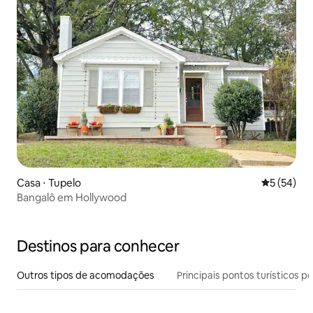
Casa ⋅ Tupelo
5 de uma a
5 (54)
Bangalô em Hollywood
Destinos para conhecer
Outros tipos de acomodações
Principais pontos turísticos po