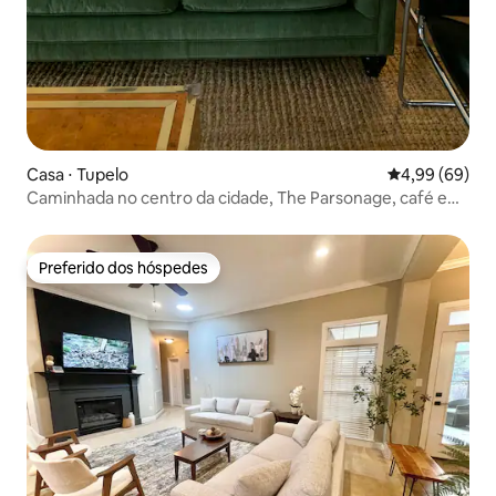
Casa ⋅ Tupelo
4,99 de uma av
4,99 (69)
Caminhada no centro da cidade, The Parsonage, café e
compras
Preferido dos hóspedes
Preferido dos hóspedes