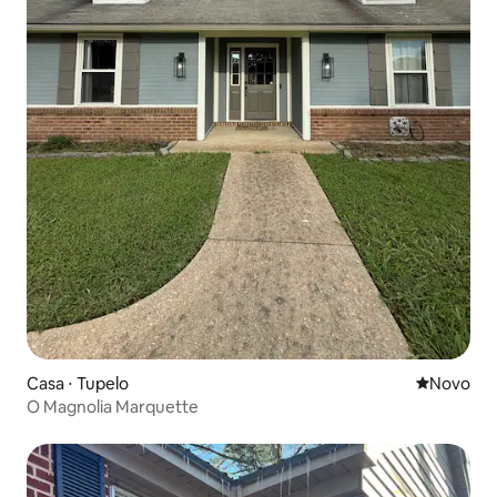
Casa ⋅ Tupelo
Novo lugar
Novo
O Magnolia Marquette