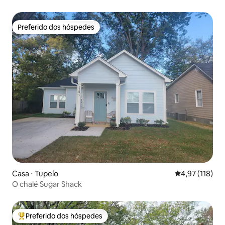
NMMC
Preferido dos hóspedes
Preferido dos hóspedes
Casa ⋅ Tupelo
4,97 de uma av
4,97 (118)
O chalé Sugar Shack
Preferido dos hóspedes
Entre os melhores preferidos dos hóspedes