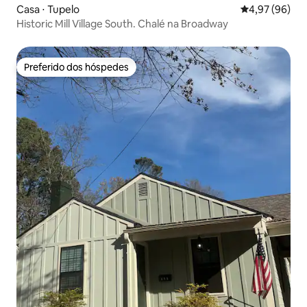
Casa ⋅ Tupelo
4,97 de uma a
4,97 (96)
Historic Mill Village South. Chalé na Broadway
Preferido dos hóspedes
Preferido dos hóspedes