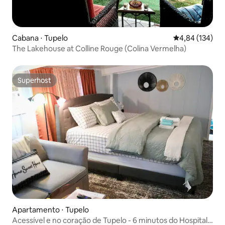
Cabana ⋅ Tupelo
4,84 de uma av
4,84 (134)
The Lakehouse at Colline Rouge (Colina Vermelha)
Superhost
Superhost
Apartamento ⋅ Tupelo
Acessível e no coração de Tupelo - 6 minutos do Hospital