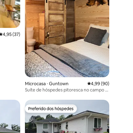
ções
4,95 de uma avaliação média de 5, 37 avaliações
4,95 (37)
Microcasa ⋅ Guntown
4,99 de uma avaliação 
4,99 (90)
Suíte de hóspedes pitoresca no campo -
fora de Tupelo
Preferido dos hóspedes
os hóspedes
Preferido dos hóspedes