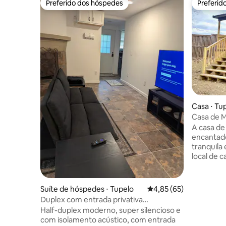
Preferido dos hóspedes
Preferid
Preferido dos hóspedes
Preferid
Casa ⋅ Tu
Casa de M
A casa de
encantado
tranquila
local de 
voltada p
belas vis
calmo e c
Suíte de hóspedes ⋅ Tupelo
4,85 de uma avaliação 
4,85 (65)
pareça es
Duplex com entrada privativa
convenien
independente
Half-duplex moderno, super silencioso e
todas as p
com isolamento acústico, com entrada
viagens d