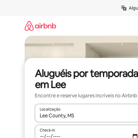
Pular
Algu
para
o
conteúdo
Aluguéis por temporada
em Lee
Encontre e reserve lugares incríveis no Airbnb
Localização
Quando os resultados estiverem disponíveis, expl
Check-in