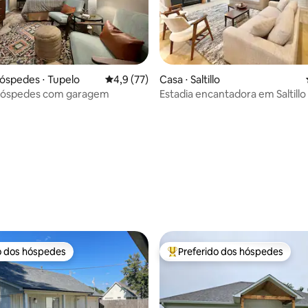
média de 5, 52 avaliações
óspedes ⋅ Tupelo
4,9 de uma avaliação média de 5, 77 avalia
4,9 (77)
Casa ⋅ Saltillo
 hóspedes com garagem
Estadia encantadora em Saltillo
o dos hóspedes
Preferido dos hóspedes
o dos hóspedes
Entre os melhores preferidos d