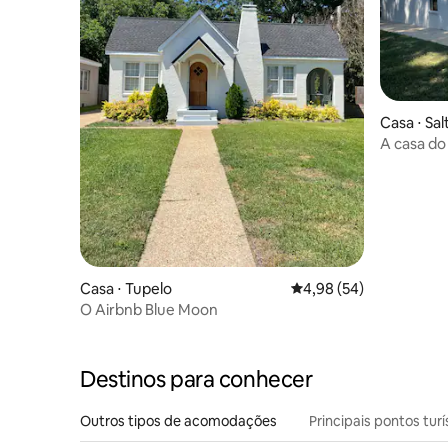
Casa ⋅ Salt
A casa do
Casa ⋅ Tupelo
4,98 de uma avaliação 
4,98 (54)
O Airbnb Blue Moon
Destinos para conhecer
Outros tipos de acomodações
Principais pontos turí