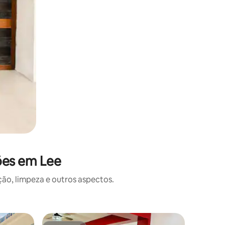
ões em Lee
o, limpeza e outros aspectos.
Casa de 