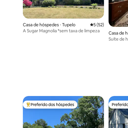
Casa de hóspedes ⋅ Tupelo
5 de uma avaliação 
5 (52)
A Sugar Magnolia *sem taxa de limpeza
Casa de h
Suíte de
Preferido dos hóspedes
Preferid
Entre os melhores preferidos dos hóspedes
Preferid