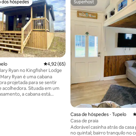
o dos hóspedes
Superhost
o dos hóspedes
Superhost
pelo
4,92 de uma avaliação média de 5, 65 avalia
4,92 (65)
ary Ryan no Kingfisher Lodge
 Mary Ryan é uma cabana
ra projetada para se sentir
 e acolhedora. Situada em um
casamento, a cabana está
ara um lago sereno que oferece
tas para a água e um ambiente
heio de natureza. Embora
média de 5, 65 avaliações
Casa de hóspedes ⋅ Tupelo
4
condido e privado, está
Casa de praia
temente localizado perto de
Adorável casinha atrás da casa 
rincipais vias, tornando as
no quintal; bairro tranquilo no 
entro e fora de Tupelo rápidas e