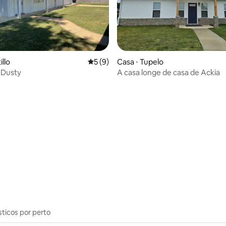
illo
5 de uma avaliação média de 5, 9 avalia
5 (9)
Casa ⋅ Tupelo
 Dusty
A casa longe de casa de Ackia
média de 5, 54 avaliações
sticos por perto