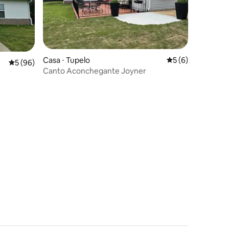
Casa ⋅ Tupelo
5 de uma avaliaçã
5 (6)
ções
5 de uma avaliação média de 5, 96 avaliações
5 (96)
Canto Aconchegante Joyner