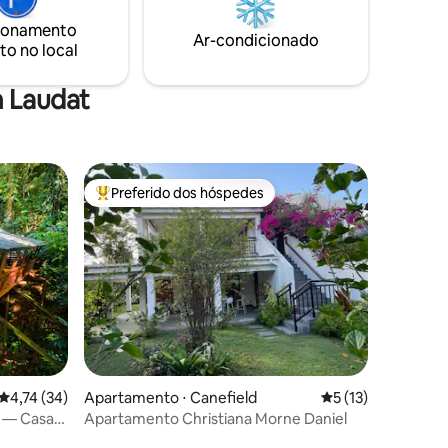
o
atividades que esperam por você!
ionamento
is. Laudat
Localizado a 10 minutos de Portsmouth,
Ar-condicionado
to no local
u, a uma
onde há lojas e comodidades
@coconutcottagedominica
m Laudat
Preferido dos hóspedes
Entre os melhores preferidos dos hóspedes
ções
4,74 de uma avaliação média de 5, 34 avaliações
4,74 (34)
Apartamento ⋅ Canefield
5 de uma avaliação
5 (13)
 — Casa
Apartamento Christiana Morne Daniel