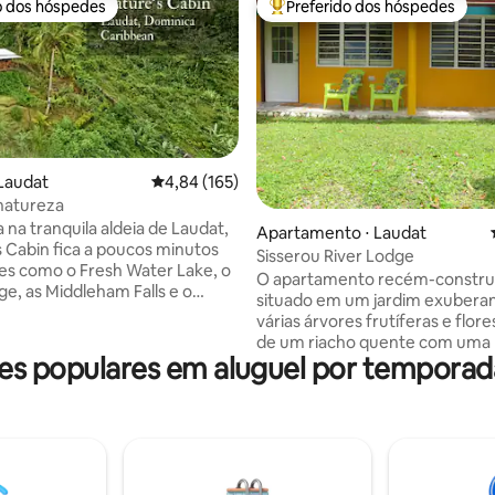
o dos hóspedes
Preferido dos hóspedes
o dos hóspedes
Entre os melhores preferidos d
Laudat
4,84 de uma avaliação média de 5, 165 avalia
4,84 (165)
natureza
média de 5, 42 avaliações
 na tranquila aldeia de Laudat,
Apartamento ⋅ Laudat
s Cabin fica a poucos minutos
Sisserou River Lodge
es como o Fresh Water Lake, o
O apartamento recém-construí
ge, as Middleham Falls e o
situado em um jardim exubera
 ótimo
várias árvores frutíferas e flore
to ao cliente oferecido por
de um riacho quente com uma 
riã, Najwa, ou por outro membro
s populares em aluguel por temporad
natural. Móveis de madeira loc
a nas proximidades, você
varanda única com azulejos de
e terá uma estadia agradável.
fazem dela um retiro aconche
stá procurando uma fuga
tranquilo. Freshwater Lake, Boeri Lake,
 reserve a Nature's Cabin hoje!
Boiling Lake, Titou Gorge, Cath
ue a cabana fica no mato,
Middleham Falls estão todos na
 podem ocorrer visitas de
proximidades. Também ofere