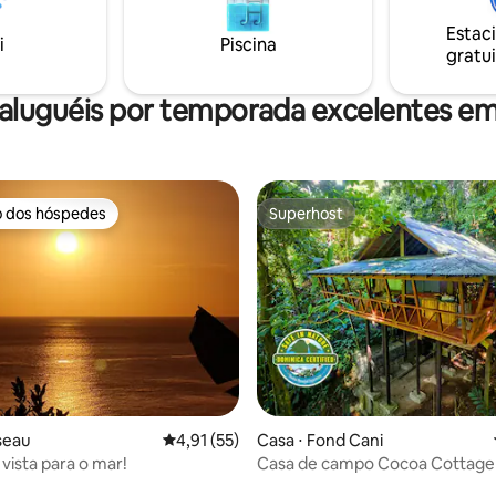
selvagens de tempos em
vários serviços adicionais, com
 o acesso inclui uma subida.
Estac
transporte de carro e muito ma
i
Piscina
gratui
fica a cerca de 10 km de Rosea
altitude de 600 m.
aluguéis por temporada excelentes e
o dos hóspedes
Superhost
o dos hóspedes
Superhost
média de 5, 55 avaliações
seau
4,91 de uma avaliação média de 5, 55 avalia
4,91 (55)
Casa ⋅ Fond Cani
vista para o mar!
Casa de campo Cocoa Cottage
na árvore