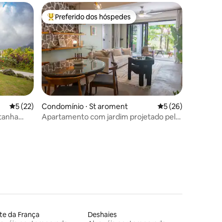
Preferido dos hóspedes
Entre os melhores preferidos dos hóspedes
ções
5 de uma avaliação média de 5, 22 avaliações
5 (22)
Condomínio ⋅ St aroment
5 de uma avaliação
5 (26)
tanha
Apartamento com jardim projetado pela
Villa Eileen
te da França
Deshaies