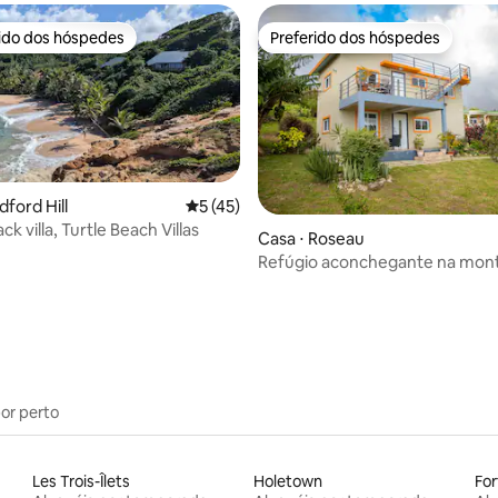
rido dos hóspedes
Preferido dos hóspedes
 melhores preferidos dos hóspedes
Preferido dos hóspedes
dford Hill
5 de uma avaliação média de 5, 45 avalia
5 (45)
k villa, Turtle Beach Villas
Casa ⋅ Roseau
Refúgio aconchegante na mon
média de 5, 48 avaliações
(Refúgio tropical)
por perto
Les Trois-Îlets
Holetown
For