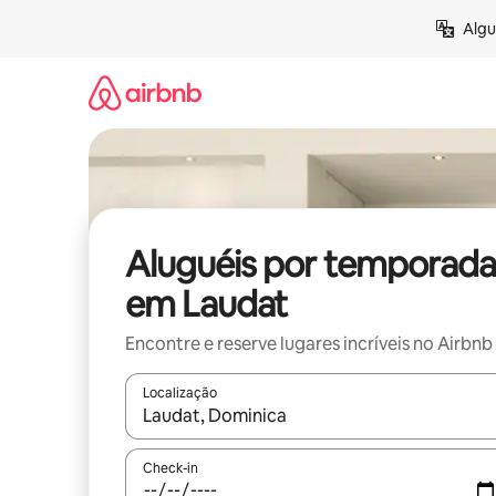
Pular
Algu
para
o
conteúdo
Aluguéis por temporada
em Laudat
Encontre e reserve lugares incríveis no Airbnb
Localização
Quando os resultados estiverem disponíveis, expl
Check-in