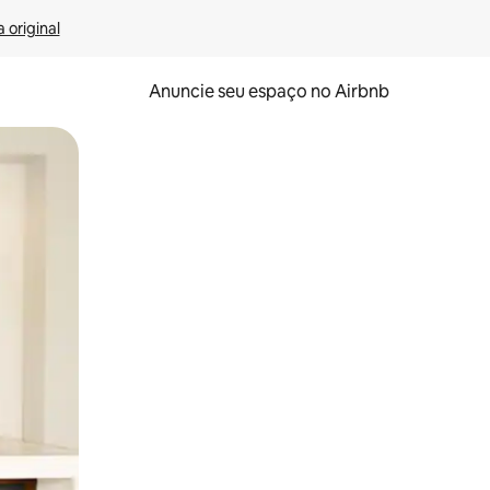
 original
Anuncie seu espaço no Airbnb
 deslizando o dedo na tela.