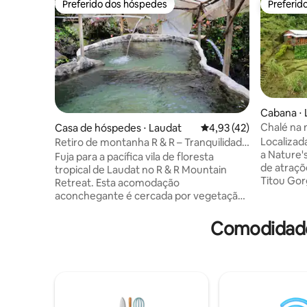
Preferido dos hóspedes
Preferid
Preferido dos hóspedes
Preferid
Cabana ⋅ 
Chalé na 
Casa de hóspedes ⋅ Laudat
4,93 de uma avaliação 
4,93 (42)
Localizada
Retiro de montanha R & R – Tranquilidade
a Nature'
azul
Fuja para a pacífica vila de floresta
de atraçõ
tropical de Laudat no R & R Mountain
Titou Gor
Retreat. Esta acomodação
Boiling Lake. Com um
aconchegante é cercada por vegetação
atendimen
exuberante, ar fresco da montanha e
sua anfit
sons da natureza. Ideal para casais,
Comodidade
da famíli
viajantes individuais, pausas de bem-
certament
estar e estadias de trabalho remoto.
Se você e
Uma base perfeita para explorar
tranquila,
cachoeiras, termas e trilhas para
Observe q
caminhadas, incluindo acesso à famosa
portanto,
rota do Boiling Lake. Refeições pré-