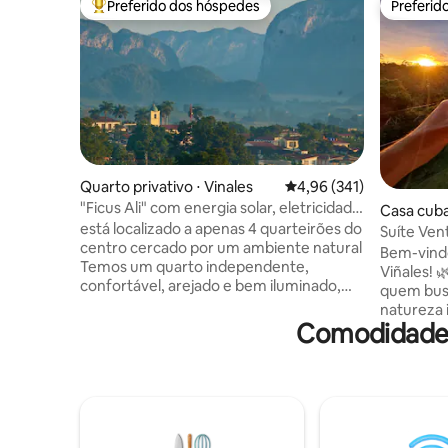
Preferido dos hóspedes
Preferid
Entre os melhores preferidos dos hóspedes
Preferid
Quarto privativo ⋅ Vinales
4,96 de uma avaliação m
4,96 (341)
"Ficus Ali" com energia solar, eletricidade
Casa cuba
24h e Wi-Fi
está localizado a apenas 4 quarteirões do
Suíte Vent
centro cercado por um ambiente natural
Solares + 
​Bem-vind
Temos um quarto independente,
Viñales! 
confortável, arejado e bem iluminado,
quem busc
com banheiro e entrada privativos.
natureza 
Oferecemos um delicioso café da manhã
Comodidades
Localizad
por cinco cuc por pessoa (gratuito para
uma curta
crianças). Também oferecemos
aqui você
informações atualizadas e ajudamos na
com toda
organização de atividades, como
das pouc
excursões pelo coração do vale,
um sistem
caminhando ou andando a cavalo; visitas
as falhas 