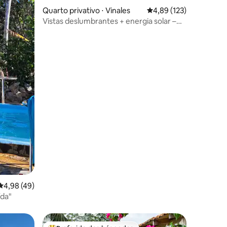
Quarto privativo ⋅ Vinales
4,89 de uma avaliação 
4,89 (123)
Vistas deslumbrantes + energia solar –
Quarto 1
4,98 de uma avaliação média de 5, 49 avaliações
4,98 (49)
ída"