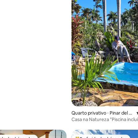
édia de 5, 685 avaliações
Quarto privativo ⋅ Pinar del Rí
o
Casa na Natureza "Piscina inclu