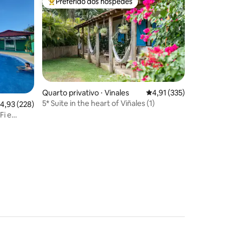
Preferido dos hóspedes
os hóspedes
Entre os melhores preferidos dos hóspedes
Quarto privativo ⋅ Vinales
4,91 de uma avaliação 
4,91 (335)
5* Suite in the heart of Viñales (1)
,93 de uma avaliação média de 5, 228 avaliações
4,93 (228)
Fi e
ções