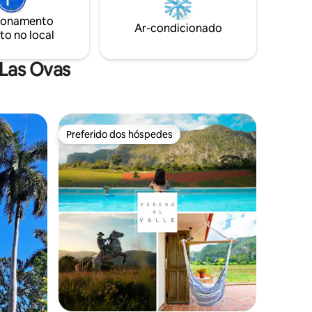
cafés da
cavalos que fala inglês, fazemos
ionamento
refeições vegetarianas.
Ar-condicionado
to no local
 Las Ovas
Preferido dos hóspedes
os hóspedes
Preferido dos hóspedes
ções