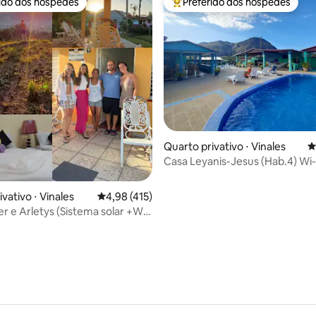
rido dos hóspedes
Preferido dos hóspedes
 melhores preferidos dos hóspedes
Entre os melhores preferidos d
média de 5, 91 avaliações
Quarto privativo ⋅ Vinales
4
Casa Leyanis-Jesus (Hab.4) Wi-
piscina (painel solar)
vativo ⋅ Vinales
4,98 de uma avaliação média de 5, 415 avalia
4,98 (415)
er e Arletys (Sistema solar +Wi-