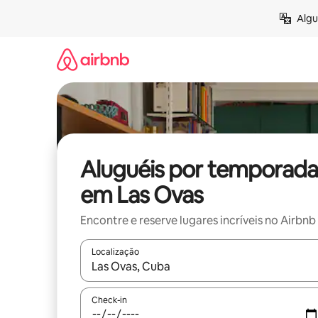
Pular
Algu
para
o
conteúdo
Aluguéis por temporada
em Las Ovas
Encontre e reserve lugares incríveis no Airbnb
Localização
Quando os resultados estiverem disponíveis, expl
Check-in