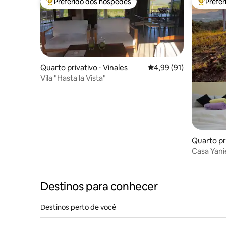
Preferido dos hóspedes
Prefe
Entre os melhores preferidos dos hóspedes
Entre os
Quarto privativo ⋅ Vinales
4,99 de uma avaliação 
4,99 (91)
Vila "Hasta la Vista"
Quarto pri
Casa Yani
Fi
Destinos para conhecer
Destinos perto de você