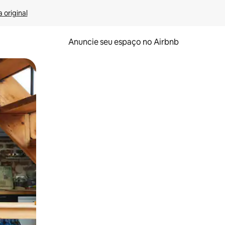
 original
Anuncie seu espaço no Airbnb
 deslizando o dedo na tela.