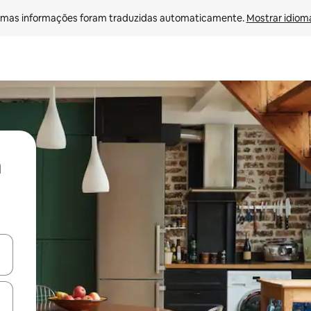
mas informações foram traduzidas automaticamente. 
Mostrar idioma
ore-os usando as seta para cima e para baixo do teclado ou tocando e