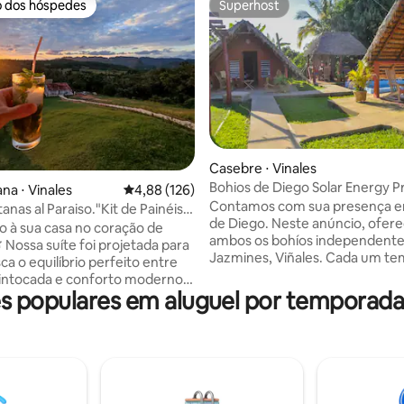
o dos hóspedes
Superhost
o dos hóspedes
Superhost
édia de 5, 341 avaliações
Casebre ⋅ Vinales
Bohios de Diego Solar Energy P
na ⋅ Vinales
4,88 de uma avaliação média de 5, 126 avalia
4,88 (126)
Pool Viñales
Contamos com sua presença e
anas al Paraiso."Kit de Painéis
de Diego. Neste anúncio, ofe
Wi-Fi"
o à sua casa no coração de
ambos os bohíos independente
 ​Nossa suíte foi projetada para
Jazmines, Viñales. Cada um te
a o equilíbrio perfeito entre
camas, banheiro privativo, ar
intocada e conforto moderno.
condicionado, ventilador, frigob
 populares em aluguel por temporada
o em uma área tranquila, mas a
mosquiteiros e entrada separa
 distância do centro da cidade,
espaço de aluguel é para sua pr
 vai desfrutar da paz do campo
incluindo uma piscina, área de j
s as comodidades. Somos uma
área de estar. Temos energia so
as acomodações em Cuba com
reserva para ventilação e ilumi
a solar independente. Esqueça
Organizamos excursões e ativi
de energia: você terá