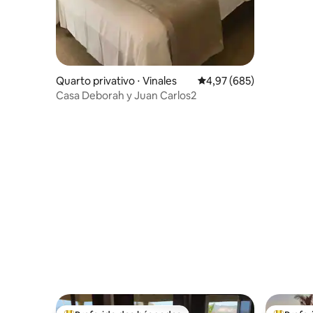
Quarto privativo ⋅ Vinales
4,97 de uma avaliação m
4,97 (685)
Casa Deborah y Juan Carlos2