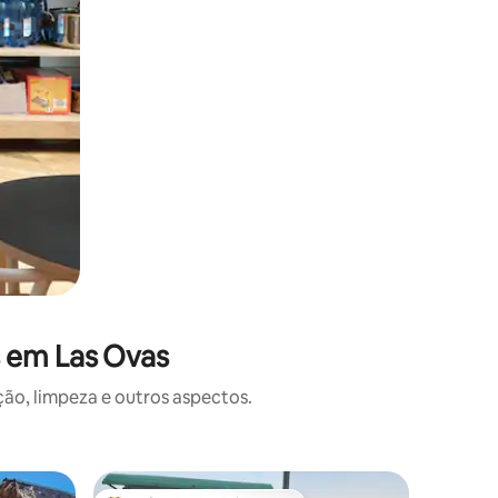
s em Las Ovas
o, limpeza e outros aspectos.
Casa ⋅ Vi