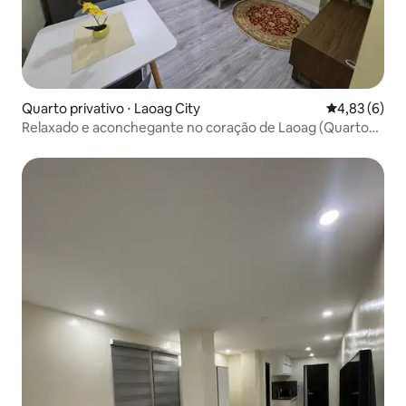
Quarto privativo ⋅ Laoag City
4,83 de uma 
4,83 (6)
Relaxado e aconchegante no coração de Laoag (Quarto
1B)