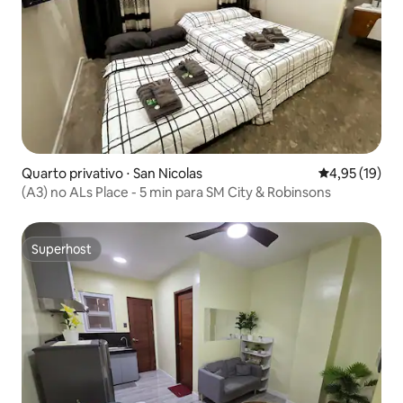
Quarto privativo ⋅ San Nicolas
4,95 de uma a
4,95 (19)
(A3) no ALs Place - 5 min para SM City & Robinsons
Superhost
Superhost