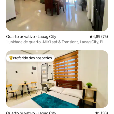
Quarto privativo ⋅ Laoag City
4,89 de uma a
4,89 (75)
1 unidade de quarto -MIKI apt & Transient, Laoag City, PI
Preferido dos hóspedes
Entre os melhores preferidos dos hóspedes
Quarto privativo ⋅ Laoag City
5 de uma a
5 (30)