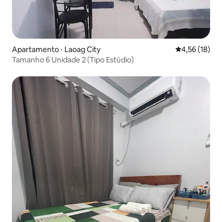
Apartamento ⋅ Laoag City
4,56 de uma a
4,56 (18)
Tamanho 6 Unidade 2 (Tipo Estúdio)