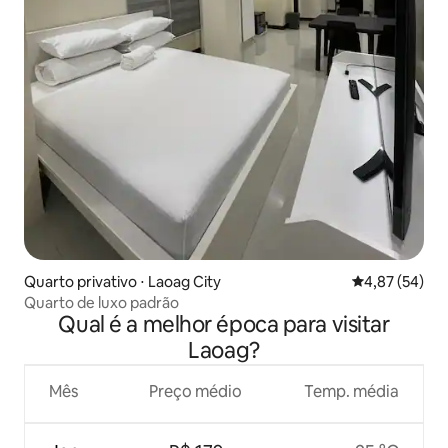
Quarto privativo ⋅ Laoag City
4,87 de uma a
4,87 (54)
Quarto de luxo padrão
Qual é a melhor época para visitar
Laoag?
Mês
Preço médio
Temp. média