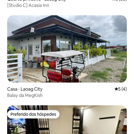
[Studio C] Acasia Inn
Casa ⋅ Laoag City
5 de uma 
5 (4)
Balay da MegKish
Preferido dos hóspedes
Preferido dos hóspedes