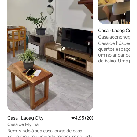
Casa ⋅ Laoag City
Casa aconchegante
Estacionamento f
Casa de hóspedes de 
carros
quartos espaçosos, 2 banheiros limpo
um no andar de ci
de baixo. Uma propriedade fechada,
conforto e segura
Acomoda conforta
hóspedes. Oferecemos 2 vagas de
estacionamento s
portão, mais 2 ao 
para um total de 4
Cozinha livre: Des
junto com uma coz
externa completa. Perfeito par
Casa ⋅ Laoag City
4,95 de uma avaliação média de
4,95 (20)
reuniões de famíli
Casa de Myrna
em grupo - seu re
aguarda em um es
Bem-vindo à sua casa longe de casa!
acolhedor.
Entre em uma unidade recém-renovada