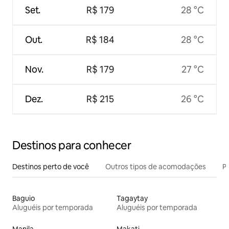
Set.
R$ 179
28 °C
Out.
R$ 184
28 °C
Nov.
R$ 179
27 °C
Dez.
R$ 215
26 °C
Destinos para conhecer
Destinos perto de você
Outros tipos de acomodações
Pr
Baguio
Tagaytay
Aluguéis por temporada
Aluguéis por temporada
Manila
Makati