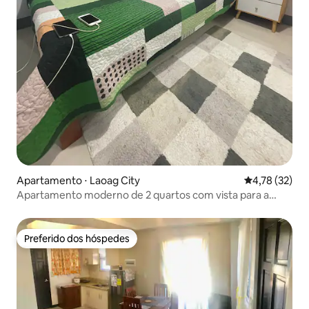
Apartamento ⋅ Laoag City
4,78 de uma a
4,78 (32)
Apartamento moderno de 2 quartos com vista para a
natureza em Laoag City
Preferido dos hóspedes
Preferido dos hóspedes