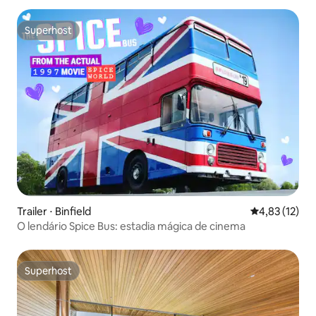
Superhost
Superhost
Trailer ⋅ Binfield
4,83 de uma a
4,83 (12)
O lendário Spice Bus: estadia mágica de cinema
Superhost
Superhost