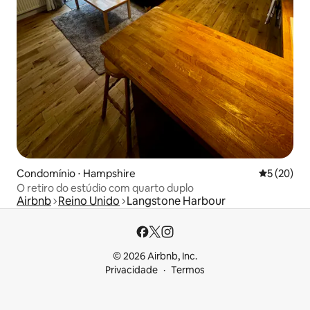
Condomínio ⋅ Hampshire
5 de uma a
5 (20)
O retiro do estúdio com quarto duplo
Airbnb
Reino Unido
Langstone Harbour
© 2026 Airbnb, Inc.
Privacidade
Termos