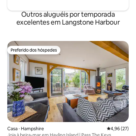
Outros aluguéis por temporada
excelentes em Langstone Harbour
Preferido dos hóspedes
Preferido dos hóspedes
Casa ⋅ Hampshire
4,96 de uma a
4,96 (27)
Joia à beira-mar em Hayling Island | Pass The Keys