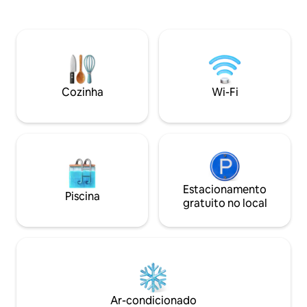
ótimas rotas de bicicleta, pubs locais e,
churrasqueira, áre
claro, o mar está à sua porta. Cozinha
lareira, pontão e 
nova em plano aberto totalmente
pequenos barcos, 
equipada, sofá grande e confortável,
remo e remo. É um
TV/Wi-Fi, banheiro separado com
observar pássaros 
chuveiro. Cama de casal super king, mais
outono/inverno. E
2 camas de solteiro no grande piso
livre de animais d
Cozinha
Wi-Fi
mezanino com vista para o mar.
de maré.
Estacionamento
Piscina
gratuito no local
Ar-condicionado