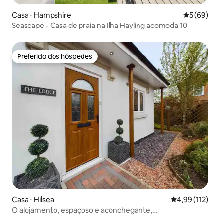
Casa ⋅ Hampshire
5 de uma a
5 (69)
Seascape - Casa de praia na Ilha Hayling acomoda 10
Preferido dos hóspedes
Preferido dos hóspedes
Casa ⋅ Hilsea
4,99 de uma av
4,99 (112)
O alojamento, espaçoso e aconchegante,
estacionamento privativo.