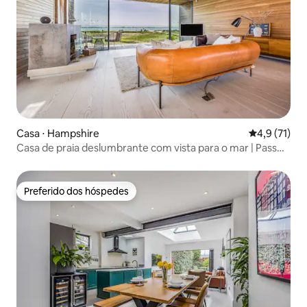
Casa ⋅ Hampshire
4,9 de uma a
4,9 (71)
Casa de praia deslumbrante com vista para o mar | Pass
the Keys
Preferido dos hóspedes
Preferido dos hóspedes