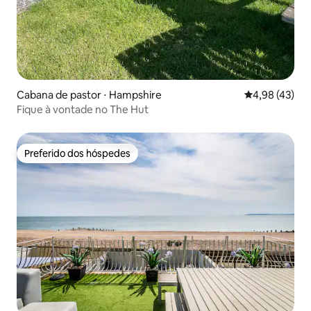
Cabana de pastor ⋅ Hampshire
4,98 de uma a
4,98 (43)
Fique à vontade no The Hut
Preferido dos hóspedes
Preferido dos hóspedes