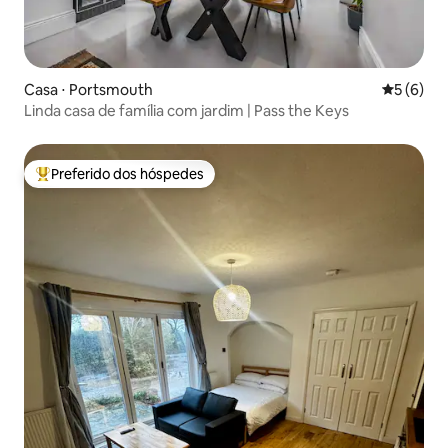
Casa ⋅ Portsmouth
5 de uma 
5 (6)
Linda casa de família com jardim | Pass the Keys
Preferido dos hóspedes
Entre os melhores preferidos dos hóspedes