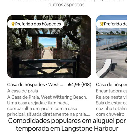
outros aspectos.
Preferido dos hóspedes
Preferido dos 
Entre os melhores preferidos dos hóspedes
Entre os melhore
Casa de hóspedes ⋅ West Wi
4,96 de uma avaliação média de 
4,96 (518)
Casa de hóspedes
ttering
hire
A casa de praia
Encantadora casa-
Fishery Creek.
A Casa de Praia, West Wittering Beach.
Relaxe nesta viage
Uma casa arejada e iluminada,
Sala de estar confo
compartilha um jardim com a casa
cozinha totalment
principal, situada diretamente na praia.
com chuveiro. Lof
Comodidades populares em aluguel por
Um refúgio perfeito, a uma hora e meia
colchão king size
de Londres. É independente e fica perto
elétrica, sofá-cam
temporada em Langstone Harbour
de Goodwood, Chichester Theatre,
suspenso na área d