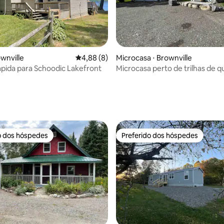
ownville
4,88 de uma avaliação média de 5, 8 avalia
4,88 (8)
Microcasa ⋅ Brownville
pida para Schoodic Lakefront
Microcasa perto de trilhas de qu
caminhadas e pesca
média de 5, 27 avaliações
o dos hóspedes
Preferido dos hóspedes
o dos hóspedes
Preferido dos hóspedes