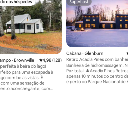
rido dos hóspedes
Superhost
 melhores preferidos dos hóspedes
Superhost
Cabana ⋅ Glenburn
Retiro Acadia Pines com banhei
ampo ⋅ Brownville
4,98 de uma avaliação média de 5, 128 avalia
4,98 (128)
hidromassagem – a 10 min do c
Banheira de hidromassagem. N
erfeita à beira do lago!
Bangor
Paz total. 🌲Acadia Pines Retrea
erfeito para uma escapada à
apenas 10 minutos do centro d
ago com belas vistas. É
e perto do Parque Nacional de 
 com uma sensação de
Tetos de madeira quentes, inte
nto aconchegante, com
com curadoria e momentos
cias modernas. Este
aconchegantes na bela florest
nto adequado para animais
Maine. Este retiro apresenta 
ção fica do outro lado da rua do
média de 5, 18 avaliações
de estar de conceito aberto est
acampamento
com texturas ricas, iluminação
ante acomoda de 5 a 6 pessoas
toques de design em toda part
velmente, com estacionamento
Acomode-se em poltronas mac
ara três pessoas. O