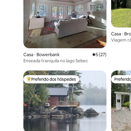
Casa ⋅ Br
Viagem rá
Casa ⋅ Bowerbank
5 de uma avaliação 
5 (27)
Enseada tranquila no lago Sebec
Preferido dos hóspedes
Preferid
Entre os melhores preferidos dos hóspedes
Preferid