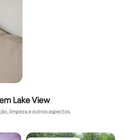
 em Lake View
o, limpeza e outros aspectos.
Cabana ⋅