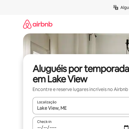
Pular
Algu
para
o
conteúdo
Aluguéis por temporada
em Lake View
Encontre e reserve lugares incríveis no Airbnb
Localização
Quando os resultados estiverem disponíveis, expl
Check-in