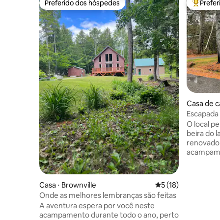
Preferido dos hóspedes
Prefe
Preferido dos hóspedes
Entre os
Casa de c
Escapada p
O local p
beira do l
renovado
acampame
conveniên
acampame
de estima
Casa ⋅ Brownville
5 de uma avaliação 
5 (18)
Lago Schoodic. O 
Onde as melhores lembranças são feitas
aconcheg
A aventura espera por você neste
conforta
acampamento durante todo o ano, perto
no local p