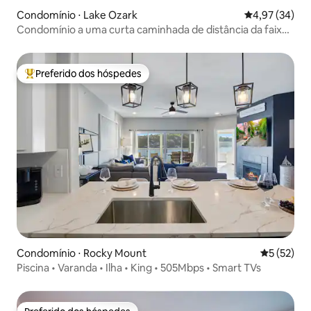
Condomínio ⋅ Lake Ozark
4,97 de uma a
4,97 (34)
Condomínio a uma curta caminhada de distância da faixa
da barragem de Bagnell!
Preferido dos hóspedes
Entre os melhores preferidos dos hóspedes
Condomínio ⋅ Rocky Mount
5 de uma a
5 (52)
Piscina • Varanda • Ilha • King • 505Mbps • Smart TVs