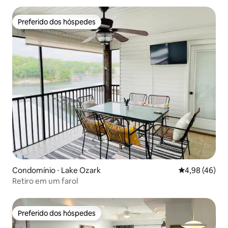
Preferido dos hóspedes
Preferido dos hóspedes
Condomínio ⋅ Lake Ozark
4,98 de uma a
4,98 (46)
Retiro em um farol
Preferido dos hóspedes
Preferido dos hóspedes