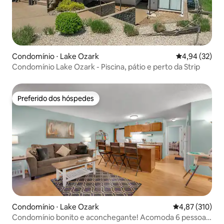
Condomínio ⋅ Lake Ozark
4,94 de uma a
4,94 (32)
Condomínio Lake Ozark - Piscina, pátio e perto da Strip
Preferido dos hóspedes
Preferido dos hóspedes
Condomínio ⋅ Lake Ozark
4,87 de uma av
4,87 (310)
Condomínio bonito e aconchegante! Acomoda 6 pessoas