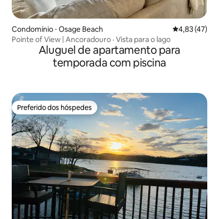
Condomínio ⋅ Osage Beach
4,83 de uma a
4,83 (47)
Pointe of View | Ancoradouro · Vista para o lago
Aluguel de apartamento para
temporada com piscina
Preferido dos hóspedes
Preferido dos hóspedes