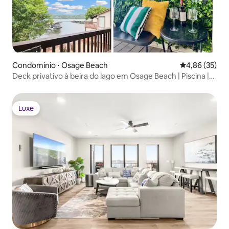
Condomínio ⋅ Osage Beach
4,86 de uma a
4,86 (35)
Deck privativo à beira do lago em Osage Beach | Piscina |
Vistas
Luxe
Luxe