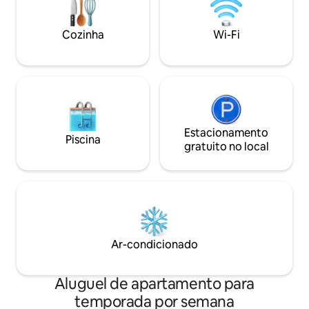
pescando. Localiz
(maio a setembro). À beira do lago ✅
Dam Strip, perto d
Redes ✅ Piscina de água salgada ✅
Desculpe, sem ani
Cozinha
Wi-Fi
Cama king-size ✅ Anfitriões responsivos
✅ Favorito dos hóspedes ✅ Sua
escapadinha divertida no lago começa
agora. Até breve!
Estacionamento
Piscina
gratuito no local
Ar-condicionado
Aluguel de apartamento para
temporada por semana