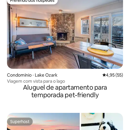
Preferido dos hóspedes
Preferido dos hóspedes
Condomínio ⋅ Lake Ozark
4,95 de uma a
4,95 (55)
Viagem com vista para o lago
Aluguel de apartamento para
temporada pet-friendly
Superhost
Superhost