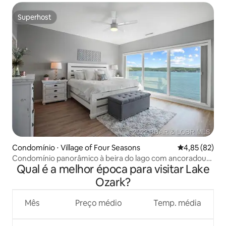
Superhost
Superhost
Condomínio ⋅ Village of Four Seasons
4,85 de uma a
4,85 (82)
Condomínio panorâmico à beira do lago com ancoradouro
Qual é a melhor época para visitar Lake
para barco
Ozark?
Mês
Preço médio
Temp. média