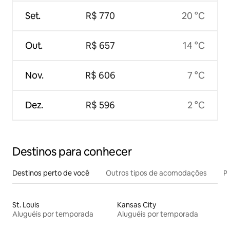
Set.
R$ 770
20 °C
Out.
R$ 657
14 °C
Nov.
R$ 606
7 °C
Dez.
R$ 596
2 °C
Destinos para conhecer
Destinos perto de você
Outros tipos de acomodações
Pr
St. Louis
Kansas City
Aluguéis por temporada
Aluguéis por temporada