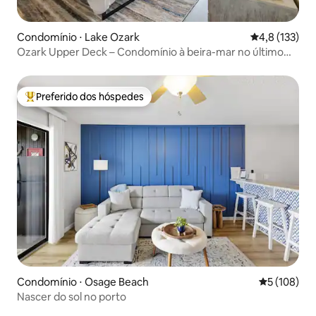
Condomínio ⋅ Lake Ozark
4,8 de uma av
4,8 (133)
Ozark Upper Deck – Condomínio à beira-mar no último
andar!
Preferido dos hóspedes
Entre os melhores preferidos dos hóspedes
Condomínio ⋅ Osage Beach
5 de uma av
5 (108)
Nascer do sol no porto