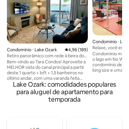
Condomínio ⋅ Lak
Relaxe, você está 
Condomínio ⋅ Lake Ozark
4,96 de uma avaliação média de 
4,96 (189)
Condomínio mm1 co
Retiro panorâmico com rede à beira do
o lago em No Wake
lago + piscina de água salgada
Bem-vindo ao Tara Condos! Aproveite a
condomínio de 2 
MELHOR vista do canal principal a partir
king size e uma c
deste 1 quarto + loft + 1,5 banheiros no
loft de solteiro, 
último andar, com uma varanda feita
size que podem a
Lake Ozark: comodidades populares
para pendurar redes, tomar café ao
hóspedes. Cozinh
nascer do sol, observar as estrelas e ver
para aluguel de apartamento para
abastecida com tod
o pôr do sol deslumbrante. Bem em
e lareira para os di
temporada
Horseshoe Bend — perto da avenida, do
condomínio e o d
golfe e de todas as outras diversões do
ambiente perfeito
lago! Mergulhe na piscina de água
tempo com sua famí
salgada com vista para o lago (meados
se nadando, passe
de maio a setembro) e aproveite o
fazendo churrasco
acesso por rampa para barcos e jet skis