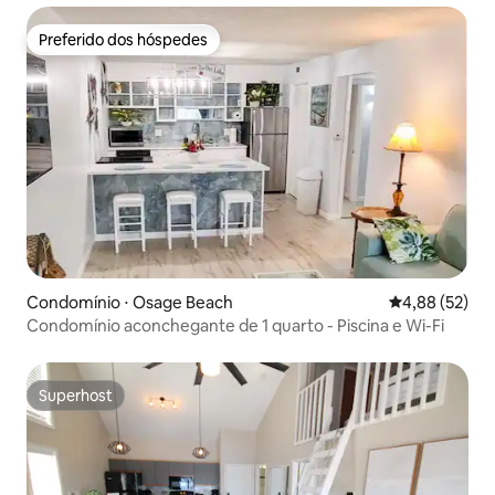
Preferido dos hóspedes
Preferido dos hóspedes
Condomínio ⋅ Osage Beach
4,88 de uma a
4,88 (52)
Condomínio aconchegante de 1 quarto - Piscina e Wi-Fi
Superhost
Superhost