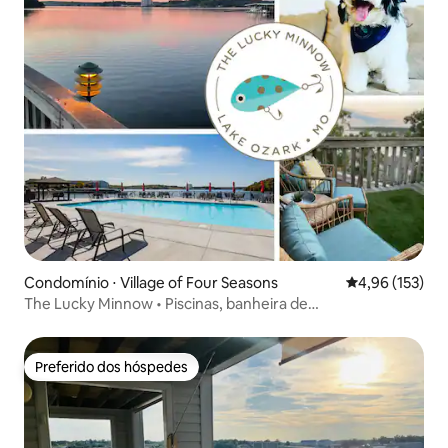
Condomínio ⋅ Village of Four Seasons
4,96 de uma av
4,96 (153)
The Lucky Minnow • Piscinas, banheira de
hidromassagem, deck, churrasqueira
Preferido dos hóspedes
Preferido dos hóspedes