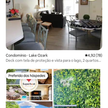
Condomínio ⋅ Lake Ozark
4,92 de uma a
4,92 (78)
Deck com tela de proteção e vista para o lago, 2 quartos/2
banheiros
Preferido dos hóspedes
Preferido dos hóspedes