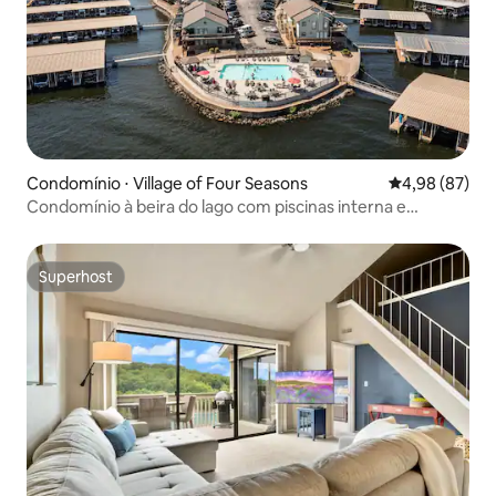
Condomínio ⋅ Village of Four Seasons
4,98 de uma a
4,98 (87)
Condomínio à beira do lago com piscinas interna e
externa!
Superhost
Superhost