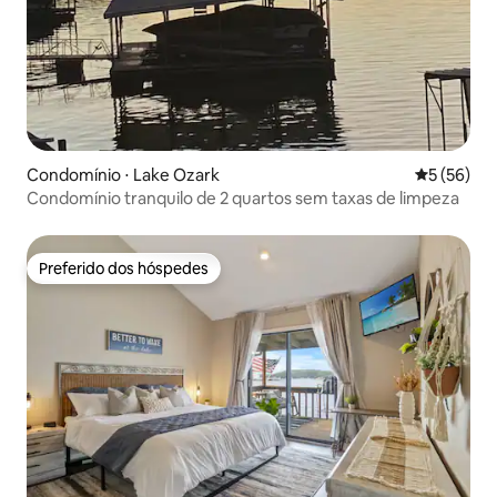
Condomínio ⋅ Lake Ozark
5 de uma a
5 (56)
Condomínio tranquilo de 2 quartos sem taxas de limpeza
Preferido dos hóspedes
Preferido dos hóspedes