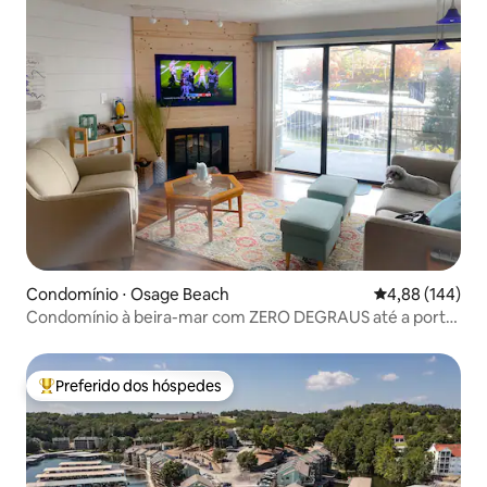
Condomínio ⋅ Osage Beach
4,88 de uma av
4,88 (144)
Condomínio à beira-mar com ZERO DEGRAUS até a porta
da frente
Preferido dos hóspedes
Entre os melhores preferidos dos hóspedes