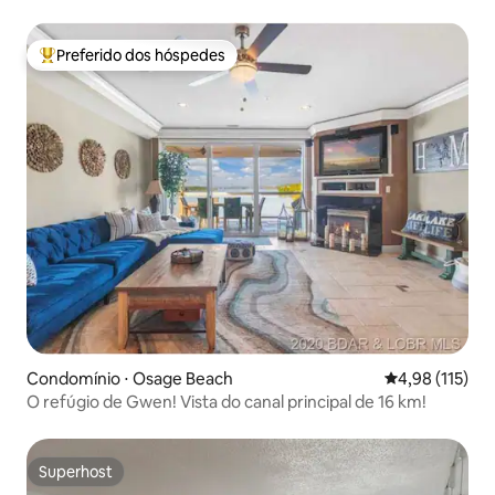
+ WiFi! 💙☀️ 🛥️ 🏖️ ⚓
Preferido dos hóspedes
Entre os melhores preferidos dos hóspedes
Condomínio ⋅ Osage Beach
4,98 de uma av
4,98 (115)
O refúgio de Gwen! Vista do canal principal de 16 km!
Superhost
Superhost