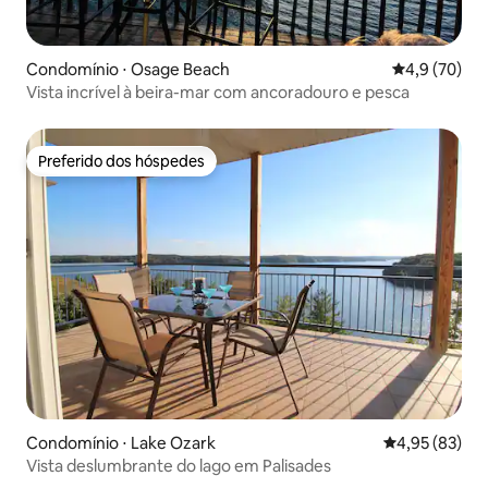
Condomínio ⋅ Osage Beach
4,9 de uma a
4,9 (70)
Vista incrível à beira-mar com ancoradouro e pesca
Preferido dos hóspedes
Preferido dos hóspedes
Condomínio ⋅ Lake Ozark
4,95 de uma a
4,95 (83)
Vista deslumbrante do lago em Palisades