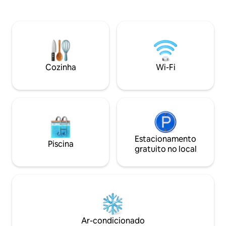
muitas comodidades de Ajijic -
Cozinha bem equi
restaurantes, academia, mercearia,
gás. Churrasqueira. Fácil acesso, sem
cafés, salas de cinema, lojas de
escadas. Piscina de
artesanato, etc. Estacionamento seguro
metros e spa com 
e designado dentro das muralhas da
Lareira a gás. Tel
propriedade. Quadra de tênis/bola de
deslizantes de op
picles (tênis), piscina AQUECIDA, jardins
de luxo, spa como 
Cozinha
Wi-Fi
para os hóspedes compartilharem.
Artístico e decorat
Aceita animais de estimação.
Estacionamento
Piscina
gratuito no local
Ar-condicionado