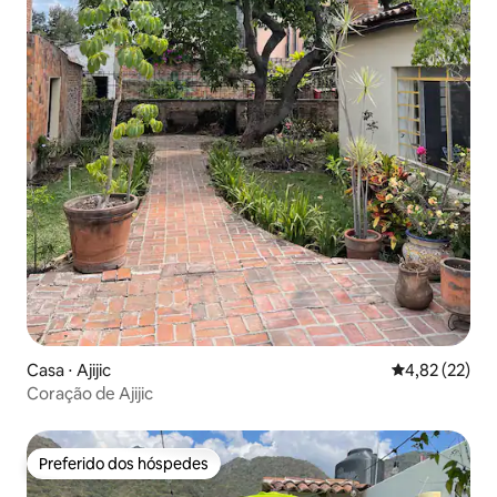
Casa ⋅ Ajijic
4,82 de uma a
4,82 (22)
Coração de Ajijic
Preferido dos hóspedes
Preferido dos hóspedes