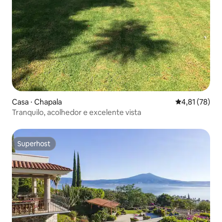
Casa ⋅ Chapala
4,81 de uma a
4,81 (78)
Tranquilo, acolhedor e excelente vista
Superhost
Superhost