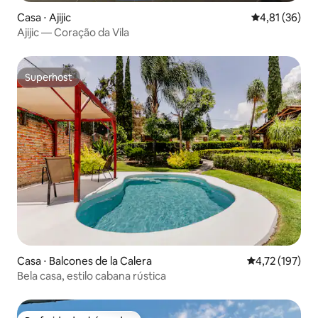
Casa ⋅ Ajijic
4,81 de uma a
4,81 (36)
Ajijic — Coração da Vila
Superhost
Superhost
Casa ⋅ Balcones de la Calera
4,72 de uma av
4,72 (197)
Bela casa, estilo cabana rústica