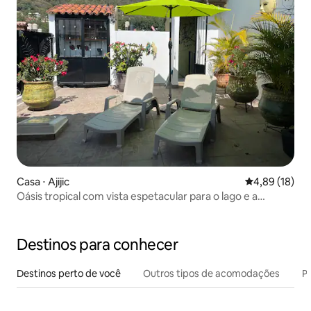
Casa ⋅ Ajijic
4,89 de uma a
4,89 (18)
Oásis tropical com vista espetacular para o lago e a
montanha
Destinos para conhecer
Destinos perto de você
Outros tipos de acomodações
Pr