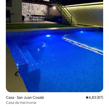
Casa ⋅ San Juan Cosalá
4,83 de uma a
4,83 (87)
Casa da Harmonia