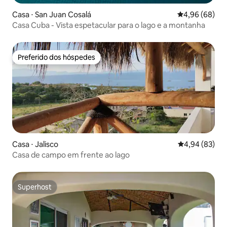
Casa ⋅ San Juan Cosalá
4,96 de uma av
4,96 (68)
Casa Cuba - Vista espetacular para o lago e a montanha
Preferido dos hóspedes
Preferido dos hóspedes
Casa ⋅ Jalisco
4,94 de uma a
4,94 (83)
Casa de campo em frente ao lago
Superhost
Superhost