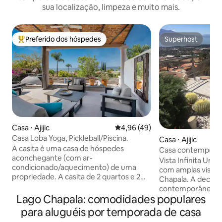
sua localização, limpeza e muito mais.
Preferido dos hóspedes
Superhost
Entre os melhores preferidos dos hóspedes
Superhost
Casa ⋅ Ajijic
4,96 de uma avaliação média de
4,96 (49)
Casa Loba Yoga, Pickleball/Piscina.
Casa ⋅ Ajijic
A casita é uma casa de hóspedes
Casa contemporânea
aconchegante (com ar-
vista incrível!
Vista Infinita Um
condicionado/aquecimento) de uma
com amplas vistas 
propriedade. A casita de 2 quartos e 2
Chapala. A decor
banheiros tem seu próprio pátio tropical
contemporânea. G
privado dentro de uma propriedade
Lago Chapala: comodidades populares
entre os quartos,
murada encantadora e segura. Hi speed
próprio banheiro 
para aluguéis por temporada de casa
WiF. Localizado a poucos quarteirões das
despensa e garage