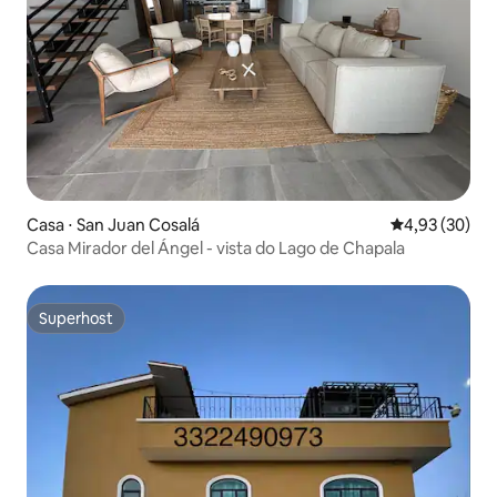
Casa ⋅ San Juan Cosalá
4,93 de uma a
4,93 (30)
Casa Mirador del Ángel - vista do Lago de Chapala
Superhost
Superhost