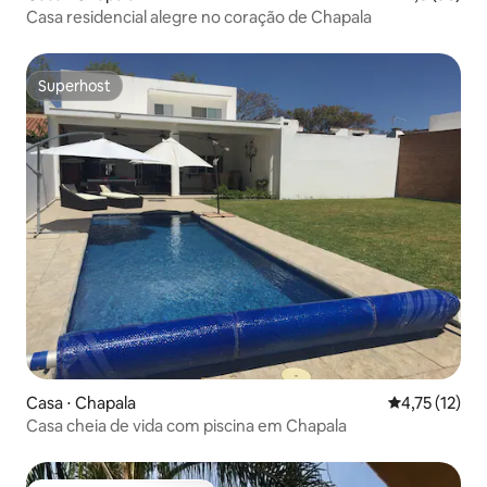
Casa residencial alegre no coração de Chapala
Superhost
Superhost
Casa ⋅ Chapala
4,75 de uma a
4,75 (12)
Casa cheia de vida com piscina em Chapala