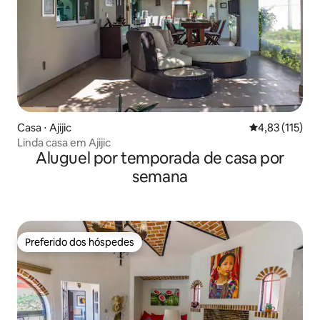
Casa ⋅ Ajijic
4,83 de uma av
4,83 (115)
Linda casa em Ajijic
Aluguel por temporada de casa por
semana
Preferido dos hóspedes
Preferido dos hóspedes