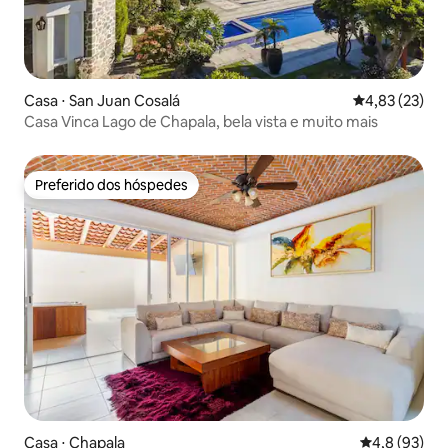
Casa ⋅ San Juan Cosalá
4,83 de uma a
4,83 (23)
Casa Vinca Lago de Chapala, bela vista e muito mais
Preferido dos hóspedes
Preferido dos hóspedes
Casa ⋅ Chapala
4,8 de uma a
4,8 (93)