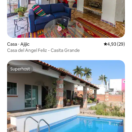
Casa ⋅ Ajijic
4,93 de uma a
4,93 (29)
Casa del Angel Feliz - Casita Grande
Superhost
Superhost