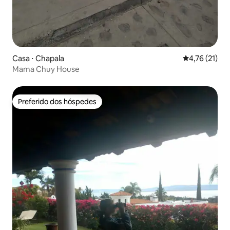
Casa ⋅ Chapala
4,76 de uma a
4,76 (21)
Mama Chuy House
Preferido dos hóspedes
Preferido dos hóspedes