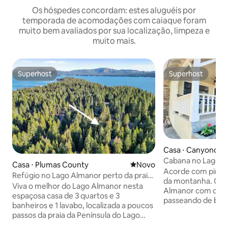
Os hóspedes concordam: estes aluguéis por
temporada de acomodações com caiaque foram
muito bem avaliados por sua localização, limpeza e
muito mais.
Superhost
Superhost
Superhost
Superhost
Casa ⋅ Canyonda
Cabana no Lago A
Casa ⋅ Plumas County
Novo lugar para ficar
Novo
com barco e esta
Acorde com pinheir
Refúgio no Lago Almanor perto da praia
veículos recreativ
da montanha. Cam
e do campo de golfe
Viva o melhor do Lago Almanor nesta
Almanor com café.
espaçosa casa de 3 quartos e 3
passeando de bar
banheiros e 1 lavabo, localizada a poucos
caminhando ou ex
passos da praia da Península do Lago
lojas da cidade, d
Almanor e cercada por infinitas