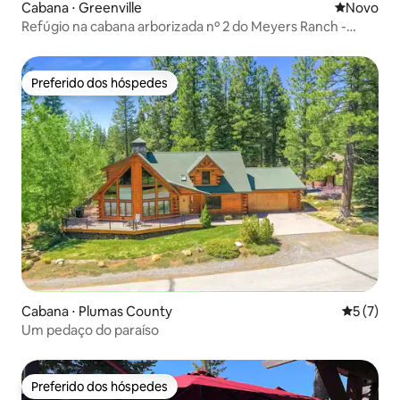
Cabana ⋅ Greenville
Novo lugar
Novo
Refúgio na cabana arborizada nº 2 do Meyers Ranch -
Águas termais
Preferido dos hóspedes
Preferido dos hóspedes
Cabana ⋅ Plumas County
5 de uma 
5 (7)
Um pedaço do paraíso
Preferido dos hóspedes
Preferido dos hóspedes