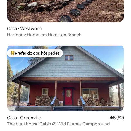
Casa ⋅ Westwood
Harmony Home em Hamilton Branch
Preferido dos hóspedes
Entre os melhores preferidos dos hóspedes
Casa ⋅ Greenville
5 de uma a
5 (52)
The bunkhouse Cabin @ Wild Plumas Campground