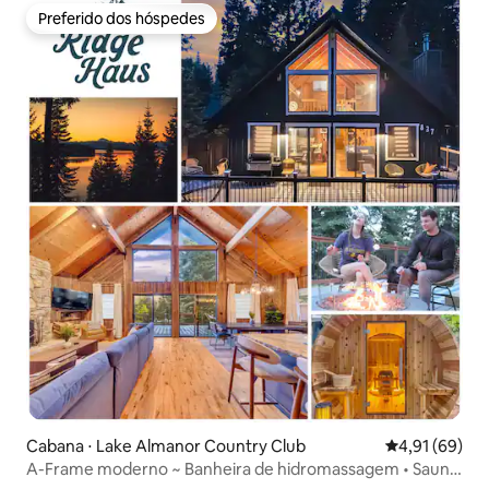
Preferido dos hóspedes
Preferido dos hóspedes
Cabana ⋅ Lake Almanor Country Club
4,91 de uma a
4,91 (69)
A-Frame moderno ~ Banheira de hidromassagem • Sauna