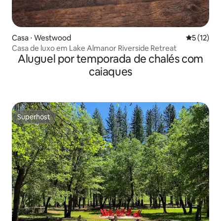
Casa ⋅ Westwood
5 de uma a
5 (12)
Casa de luxo em Lake Almanor Riverside Retreat
Aluguel por temporada de chalés com
caiaques
Superhost
Superhost