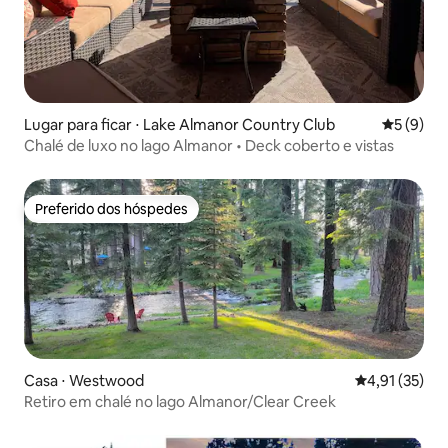
Lugar para ficar ⋅ Lake Almanor Country Club
5 de uma 
5 (9)
Chalé de luxo no lago Almanor • Deck coberto e vistas
Preferido dos hóspedes
Preferido dos hóspedes
Casa ⋅ Westwood
4,91 de uma a
4,91 (35)
Retiro em chalé no lago Almanor/Clear Creek