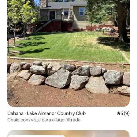
Cabana ⋅ Lake Almanor Country Club
5 de uma 
5 (9)
Chalé com vista para o lago filtrada.