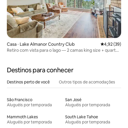
Casa ⋅ Lake Almanor Country Club
4,92 de uma a
4,92 (39)
Retiro com vista para o lago — 2 camas king size + quarto
infantil
Destinos para conhecer
Destinos perto de você
Outros tipos de acomodações
São Francisco
San José
Aluguéis por temporada
Aluguéis por temporada
Mammoth Lakes
South Lake Tahoe
Aluguéis por temporada
Aluguéis por temporada