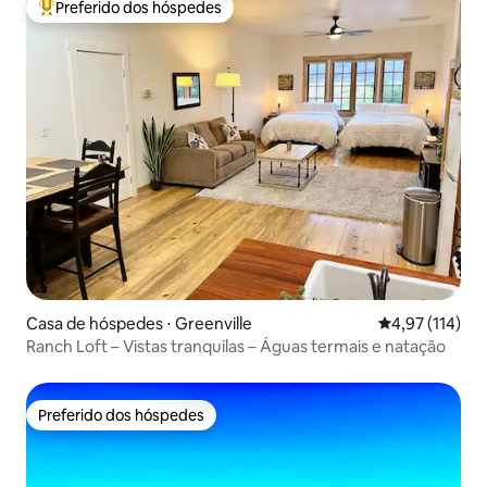
Preferido dos hóspedes
Entre os melhores preferidos dos hóspedes
Casa de hóspedes ⋅ Greenville
4,97 de uma av
4,97 (114)
Ranch Loft – Vistas tranquilas – Águas termais e natação
Preferido dos hóspedes
Preferido dos hóspedes