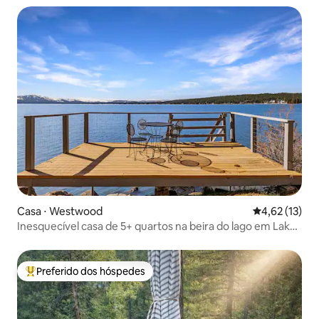
Casa ⋅ Westwood
4,62 de uma a
4,62 (13)
Inesquecível casa de 5+ quartos na beira do lago em Lake
Almanor
Preferido dos hóspedes
Entre os melhores preferidos dos hóspedes