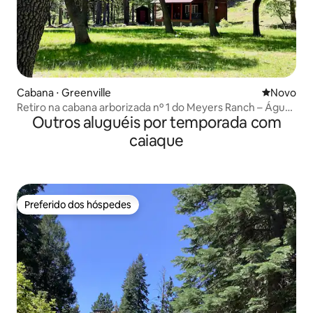
Cabana ⋅ Greenville
Novo lugar
Novo
Retiro na cabana arborizada nº 1 do Meyers Ranch – Águas
Outros aluguéis por temporada com
termais
caiaque
Preferido dos hóspedes
Preferido dos hóspedes