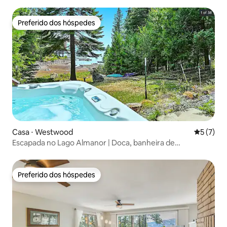
• Fogão • Acesso ao lago
Preferido dos hóspedes
Preferido dos hóspedes
Casa ⋅ Westwood
5 de uma 
5 (7)
Escapada no Lago Almanor | Doca, banheira de
hidromassagem, enseada, animais de estimação
permitidos
Preferido dos hóspedes
Preferido dos hóspedes