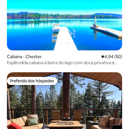
Cabana ⋅ Chester
4,94 de uma a
4,94 (50)
Esplêndida cabana à beira do lago com doca privativa e
vistas
Preferido dos hóspedes
Preferido dos hóspedes