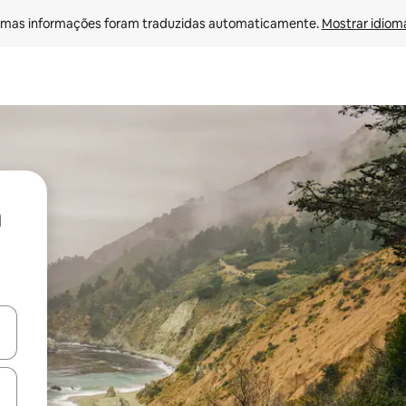
mas informações foram traduzidas automaticamente. 
Mostrar idioma
ore-os usando as seta para cima e para baixo do teclado ou tocando e