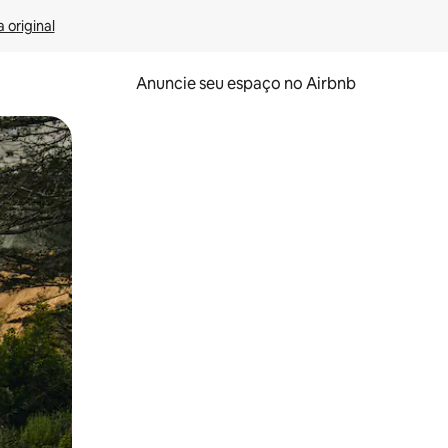
 original
Anuncie seu espaço no Airbnb
 deslizando o dedo na tela.