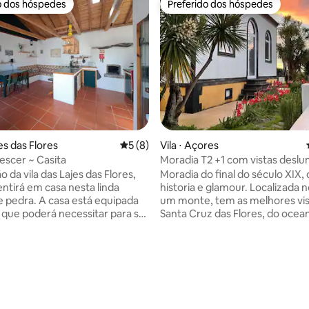
o dos hóspedes
Preferido dos hóspedes
o dos hóspedes
Preferido dos hóspedes
média de 5, 40 avaliações
es das Flores
5 de uma avaliação média de 5, 8 avalia
5 (8)
Vila ⋅ Açores
escer ~ Casita
Moradia T2 +1 com vis
 da vila das Lajes das Flores,
Moradia do final do século XIX, 
entirá em casa nesta linda
historia e glamour. Localizada 
e pedra. A casa está equipada
um monte, tem as melhores vis
que poderá necessitar para se
Santa Cruz das Flores, do ocea
 casa, e para que possa explorar
Ilha do Corvo. sítio perfeito par
desta ilha. Tem supermercados,
Junta a comodidade de estar 
 local, restaurante e café, tudo
Cruz das Flores (perto dos res
n a pé. O quarto tem
e bares, das melhores piscinas 
 de casal e poderemos colocar
da ilha, do aeroporto e centro 
xtra ou um colchão no chão.
com a facilidade de estar a me
lugar perfeito para se hospedar
meia hora de todos os pontos tu