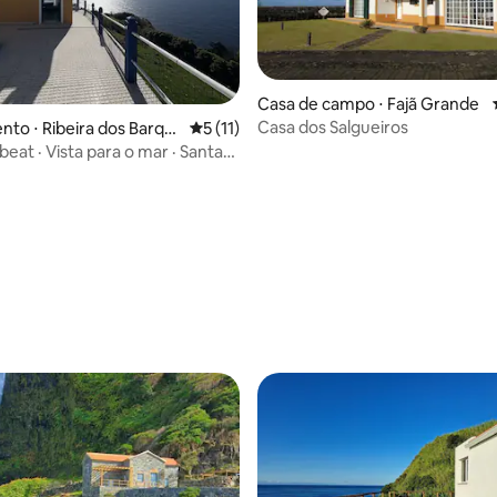
Casa de campo ⋅ Fajã Grande
Casa dos Salgueiros
to ⋅ Ribeira dos Barqu
5 de uma avaliação média de 5, 11 avalia
5 (11)
eat · Vista para o mar · Santa
Flores