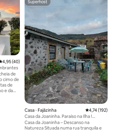
Superhost
Prefe
Superhost
Entre o
Caioca/2
para o m
Relaxe ne
Apartame
para o m
ilimitado
Quarto a
através 
inglesa.
1,40m/ c
de soltei
ções
4,95 de uma avaliação média de 5, 40 avaliações
4,95 (40)
.90 m) O apartamento não é adequado
para cri
tas deslumbrantes
(escadas)
cheia de
no cimo de
tas de
no e da
a relaxar.
em Santa
taurantes
Casa ⋅ Fajãzinha
4,74 de uma avaliação 
4,74 (192)
naturais
Casa da Joaninha. Paraíso na Ilha !
de saude)
RRAL1913
Casa da Joaninha – Descanso na
nos de
Natureza Situada numa rua tranquila e
risticos