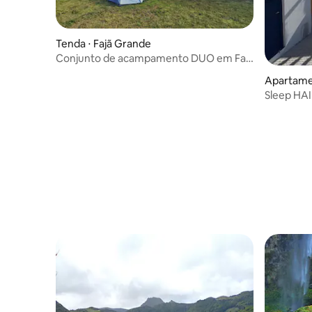
Tenda ⋅ Fajã Grande
Conjunto de acampamento DUO em Faja
Grande
Apartamen
eiros
Sleep HAIb
Cruz das 