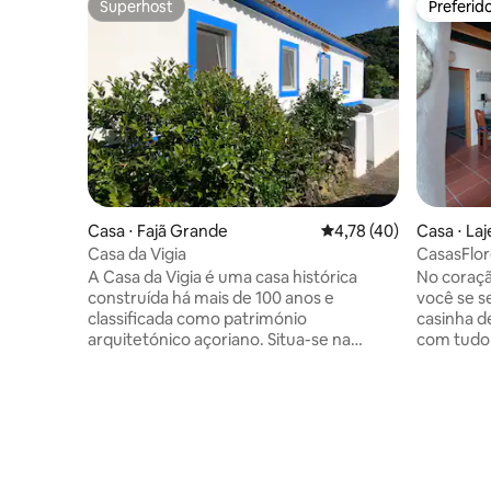
Superhost
Preferid
Superhost
Preferid
Casa ⋅ Fajã Grande
4,78 de uma avaliação 
4,78 (40)
Casa ⋅ Laj
Casa da Vigia
CasasFlor
A Casa da Vigia é uma casa histórica
No coração
construída há mais de 100 anos e
você se s
classificada como património
casinha d
arquitetónico açoriano. Situa-se na
com tudo 
majestosa baía da Fajã Grande e foi
sentir em
recentemente totalmente renovado
a beleza 
como casa de hóspedes. Mantendo o
autocarro
charme e a atmosfera de uma casa
cerca de 5-10mi
histórica, agora oferece todos os
uma cama
confortos e comodidades para uma
um divã e
experiência excelente e aconchegante.
Este é o 