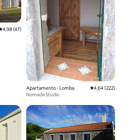
4,98 de uma avaliação média de 5, 47 avaliações
4,98 (47)
ções
Apartamento ⋅ Lomba
4,64 de uma avaliação 
4,64 (222)
Nomada Studio