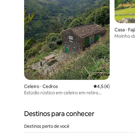
Casa ⋅ Fa
Moinho d
Celeiro ⋅ Cedros
4,5 de uma avaliação
4,5 (4)
Estúdio rústico em celeiro em retiro
natural no campo
Destinos para conhecer
Destinos perto de você