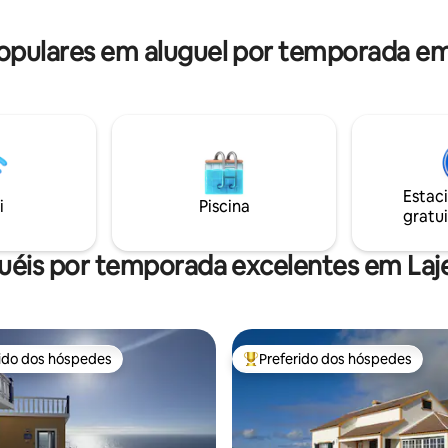
cómoda e central nesta ilha
da Ilha (Poço do Bacalhau; Poço
Desfrute :)
Ferreiro; lagoas...)
ulares em aluguel por temporada em 
Estac
i
Piscina
gratui
uéis por temporada excelentes em Laje
rido dos hóspedes
Preferido dos hóspedes
 melhores preferidos dos hóspedes
Entre os melhores preferidos d