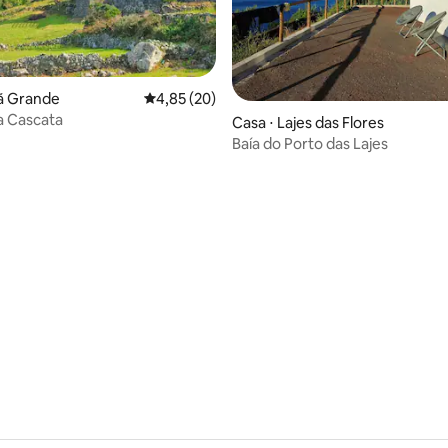
jã Grande
4,85 de uma avaliação média de 5, 20 avalia
4,85 (20)
a Cascata
Casa ⋅ Lajes das Flores
Baía do Porto das Lajes
 média de 5, 4 avaliações