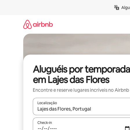
Pular
Algu
para
o
conteúdo
Aluguéis por temporada
em Lajes das Flores
Encontre e reserve lugares incríveis no Airbnb
Localização
Quando os resultados estiverem disponíveis, expl
Check-in