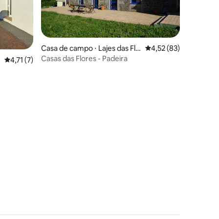
ções
Casa de campo ⋅ Lajes das Flo
4,52 de uma avaliação
4,52 (83)
res
Casas das Flores - Padeira
4,71 de uma avaliação média de 5, 7 avaliações
4,71 (7)