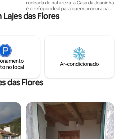
rodeada de natureza, a Casa da Joaninha
 do
é o refúgio ideal para quem procura paz
Lajes das Flores
e simplicidade. Sem televisão nem
internet, o convite é para abrandar,
conversar e desfrutar do ambiente
calmo. A casa inclui uma cozinha bem
equipada (com máquina de lavar roupa),
casa de banho, quarto de casal (com
berço opcional) e sofá. No exterior, há
um pátio com churrasqueira e
ionamento
estacionamento privado. Coordenadas:
Ar-condicionado
to no local
31° 15' 16 W
s das Flores
os hóspedes