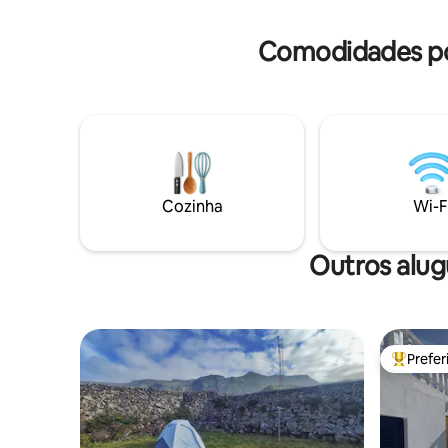
A casa leva o nome da "Vigia da Baleia", o
de forma 
antigo mirante onde os observadores de
incrível! 
Comodidades pop
baleias costumavam observar a
passagem de baleias.
Cozinha
Wi-F
Outros alug
Prefe
Entre os