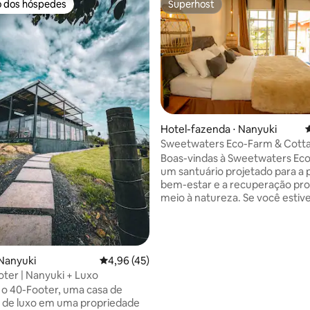
o dos hóspedes
Superhost
o dos hóspedes
Superhost
Hotel-fazenda ⋅ Nanyuki
4
Sweetwaters Eco-Farm & Cotta
édia de 5, 123 avaliações
de Ol-Pejeta)
Boas-vindas à Sweetwaters Ec
um santuário projetado para a 
bem-estar e a recuperação pr
meio à natureza. Se você estiv
procurando uma fuga tranquila
ou um retiro de bem-estar em 
este é um espaço criado para 
consciente e conexões significa
Nanyuki
4,96 de uma avaliação média de 5, 45 avalia
4,96 (45)
Acorde com o canto dos pássa
ter | Nanyuki + Luxo
nascer do sol deslumbrante so
o 40-Footer, uma casa de
Monte Quênia e, em seguida, r
 de luxo em uma propriedade
o pôr do sol dourado sobre a Co