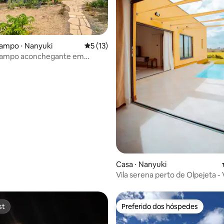
ampo ⋅ Nanyuki
5 de uma avaliação média de 5, 13 avalia
5 (13)
campo aconchegante em
 — Kilima Gardens
média de 5, 58 avaliações
Casa ⋅ Nanyuki
Vila serena perto de Olpejeta - 
Monte Quênia
st
Preferido dos hóspedes
st
Preferido dos hóspedes