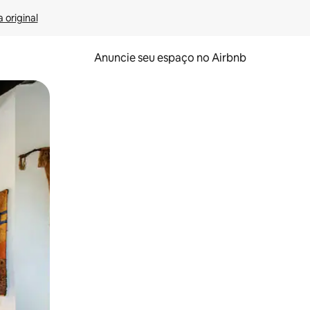
 original
Anuncie seu espaço no Airbnb
 deslizando o dedo na tela.