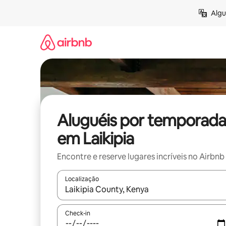
Pular
Algu
para
o
conteúdo
Aluguéis por temporada
em Laikipia
Encontre e reserve lugares incríveis no Airbnb
Localização
Quando os resultados estiverem disponíveis, expl
Check-in