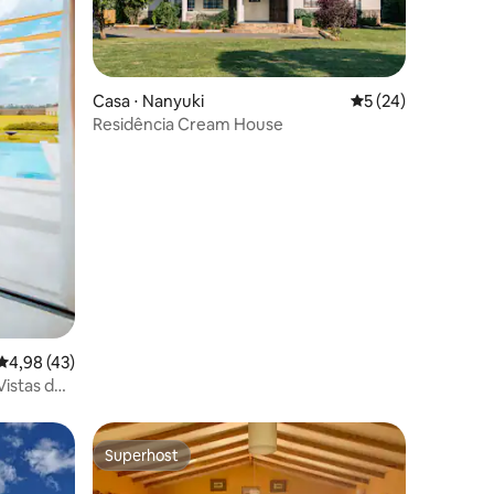
ções
Casa ⋅ Nanyuki
5 de uma avaliação
5 (24)
Residência Cream House
4,98 de uma avaliação média de 5, 43 avaliações
4,98 (43)
Vistas do
Superhost
Superhost