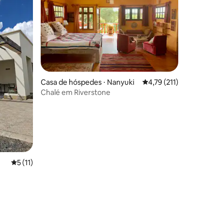
ções
Casa de hóspedes ⋅ Nanyuki
4,79 de uma avaliação 
4,79 (211)
Chalé em Riverstone
5 de uma avaliação média de 5, 11 avaliações
5 (11)