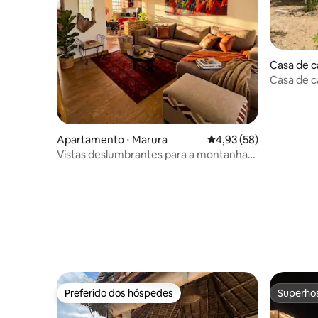
Casa de c
Casa de 
Leleshwa
Apartamento ⋅ Marura
4,93 de uma avaliação 
4,93 (58)
Vistas deslumbrantes para a montanha
de um apartamento único
Preferido dos hóspedes
Superho
Preferido dos hóspedes
Superho