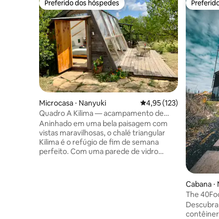
Preferido dos hóspedes
Preferid
Preferido dos hóspedes
Preferid
Microcasa ⋅ Nanyuki
4,95 de uma avaliação m
4,95 (123)
Quadro A Kilima — acampamento de
luxo com vista para o Monte Quênia
Aninhado em uma bela paisagem com
vistas maravilhosas, o chalé triangular
Kilima é o refúgio de fim de semana
perfeito. Com uma parede de vidro
completa de frente para o Monte Quênia
e as estrelas, uma cozinha ao ar livre e
um banheiro privativo, você obtém total
Cabana ⋅ 
conforto com uma vibração de
The 40Foo
acampamento de luxo. A estrutura em
Descubra 
formato de A está localizada em um
contêiner
grande terreno privado e protegido