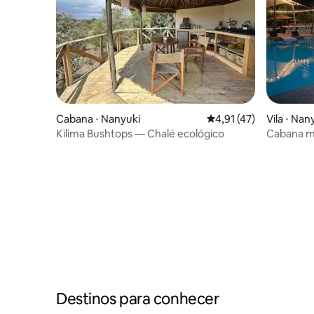
Cabana ⋅ Nanyuki
4,91 de uma avaliação 
4,91 (47)
Vila ⋅ Nan
Kilima Bushtops — Chalé ecológico
Cabana mo
vista par
Destinos para conhecer