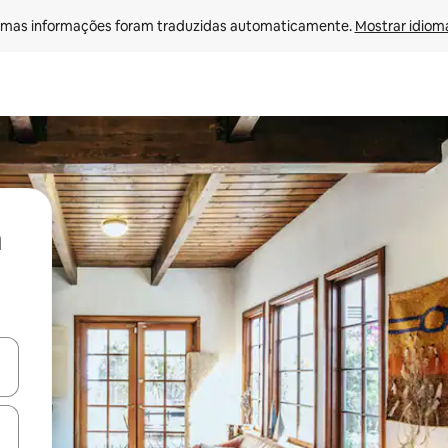
mas informações foram traduzidas automaticamente. 
Mostrar idioma
ore-os usando as seta para cima e para baixo do teclado ou tocando e