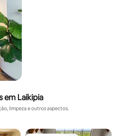
 em Laikipia
o, limpeza e outros aspectos.
Casa de 