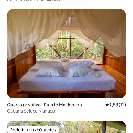
Quarto privativo ⋅ Puerto Maldonado
4,83 de uma a
4,83 (12)
Cabana deluxe Manaqui
Preferido dos hóspedes
Preferido dos hóspedes