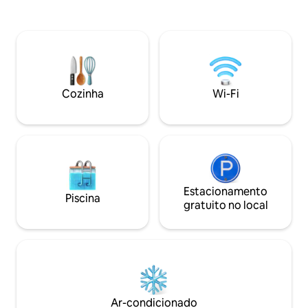
sala de jantar equipada com frigobar
adicional) - 01 Ca
churrasqueira, jardim e piscina Acesso
Quarto com sala d
seguro e independente somos amigos
privativo (2 camas 
de animais de estimação e são aceitos
casal ou família cu
serviços adicionais Lavanderia, passeios
pessoal ocasional
pela cidade, visita à fazenda de macacos,
Wi-Fi permanente 
depósito de bagagens, traslado e busca
estimação são - A
Cozinha
Wi-Fi
de motocicleta.
Independente
Estacionamento
Piscina
gratuito no local
Ar-condicionado