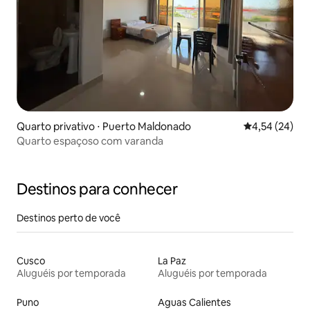
Quarto privativo ⋅ Puerto Maldonado
4,54 de uma a
4,54 (24)
Quarto espaçoso com varanda
Destinos para conhecer
Destinos perto de você
Cusco
La Paz
Aluguéis por temporada
Aluguéis por temporada
Puno
Aguas Calientes