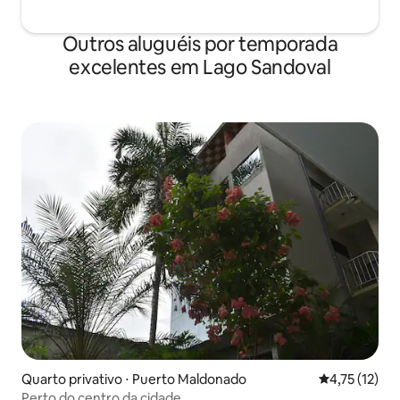
Outros aluguéis por temporada
excelentes em Lago Sandoval
Quarto privativo ⋅ Puerto Maldonado
4,75 de uma a
4,75 (12)
Perto do centro da cidade