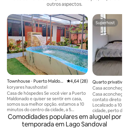
outros aspectos.
Superhost
Superhost
Townhouse ⋅ Puerto Maldon
4,64 de uma avaliação média de
4,64 (28)
Quarto privativo ⋅
ado
koryares haushostel
onado
Casa aconchegant
Casa de hóspedes Se você vier a Puerto
natureza
Casa aconchegant
Maldonado e quiser se sentir em casa,
contato direto co
somos sua melhor opção. estamos a 10
Localizado a 10 mi
minutos do centro da cidade, a 5
cidade, perto de res
minutos do aeroporto Wi-Fi de alta
Comodidades populares em aluguel por
Cozinha e sala de 
velocidade quartos mobiliados com ar-
(equipada e mobili
temporada em Lago Sandoval
condicionado Cozinha compartilhada e
acampamento (ten