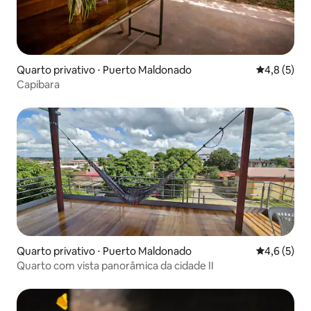
Quarto privativo ⋅ Puerto Maldonado
4,8 de uma 
4,8 (5)
Capibara
Quarto privativo ⋅ Puerto Maldonado
4,6 de uma 
4,6 (5)
Quarto com vista panorâmica da cidade II