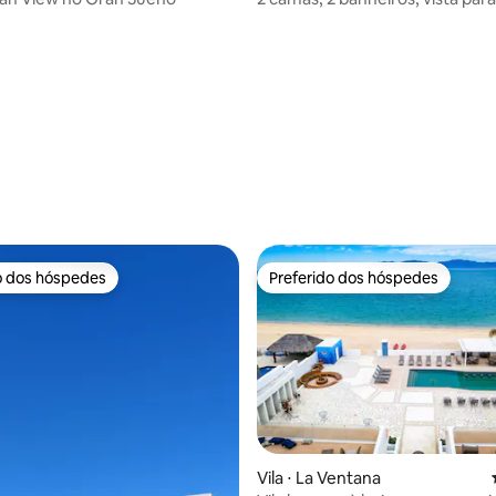
média de 5, 80 avaliações
piscina privativa e jacuzzi
o dos hóspedes
Preferido dos hóspedes
o dos hóspedes
Preferido dos hóspedes
Vila ⋅ La Ventana
média de 5, 48 avaliações