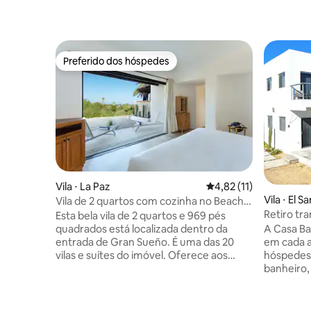
Preferido dos hóspedes
Preferido dos hóspedes
Vila ⋅ La Paz
4,82 de uma avaliação 
4,82 (11)
Vila ⋅ El 
Vila de 2 quartos com cozinha no Beach
Retiro tra
Front Resort
Esta bela vila de 2 quartos e 969 pés
Starlink, 
A Casa Ba
quadrados está localizada dentro da
em cada a
entrada de Gran Sueño. É uma das 20
hóspedes.
vilas e suítes do imóvel. Oferece aos
banheiro,
hóspedes a maior privacidade com todas
da manhã,
as comodidades do resort. Esta vila
aconcheg
recebe você com uma sala de estar e
varanda. 
uma cozinha acoplada, onde você pode