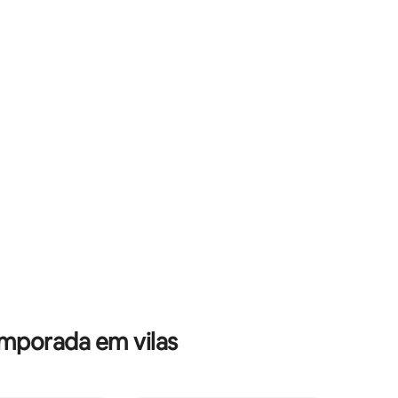
l.
uma ilha com luz. A apenas um andar de
 sol
distância, você encontrará o terraço
uitetura
compartilhado com vista de 360°,
mplos
perfeito para relaxar depois de um dia na
uma grande
praia ou aventura. Ideal para casais,
 imersiva
amigos ou nômades que procuram uma
experiência autêntica em La Ventana.
emporada em vilas