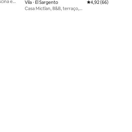
scina e
Vila ⋅ El Sargento
4,92 de uma avaliação
4,92 (66)
Casa Mictlan, B&B, terraço,
bar/restaurante
ções