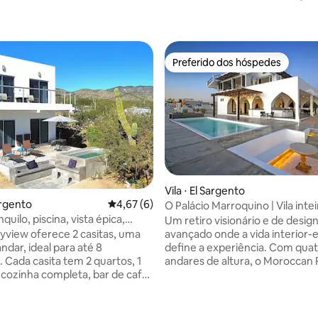
Preferido dos hóspedes
Preferido dos hóspedes
média de 5, 11 avaliações
Vila ⋅ El Sargento
Sargento
4,67 de uma avaliação média de 5, 6 avalia
4,67 (6)
O Palácio Marroquino | Vila intei
nquilo, piscina, vista épica,
andares com piscina
Um retiro visionário e de desig
ecológico
yview oferece 2 casitas, uma
avançado onde a vida interior-e
ndar, ideal para até 8
define a experiência. Com qua
 Cada casita tem 2 quartos, 1
andares de altura, o Moroccan 
 cozinha completa, bar de café
oferece vistas panorâmicas da
 uma sala de estar
montanha e do mar através de
ante e um grande terraço ou
paredes de vidro. Localizado a
Relaxe junto à piscina enquanto
Rasta Beach, oferece kiteboard