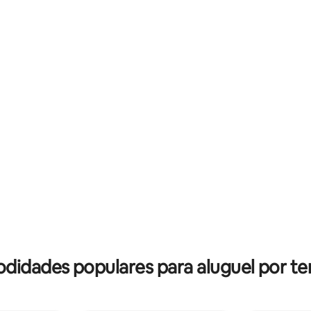
de vistas panorâmicas do Mar
ciclismo e pesca de nível mundia
 Ideal para familiares e amigos,
Desfrute do nascer e do pôr do
o que todos fiquem juntos,
diariamente em meio a uma arq
o privacidade dentro de cada
de inspiração medieval, com a
ituado a apenas 7-10 minutos de
pátios, chuveiros ao ar livre, 
idade, praia, restaurantes e
piscina e uma estadia distinta e
, o equilíbrio perfeito entre
perto de termas naturais.
e e conveniência.
didades populares para aluguel por t