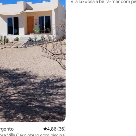
Vila luxuosa à beira-mar com pi
lareira
Sargento
4,86 de uma avaliação média de 5, 36 avalia
4,86 (36)
ra Villa Carpintero com piscina