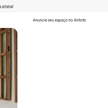
 original
Anuncie seu espaço no Airbnb
 deslizando o dedo na tela.