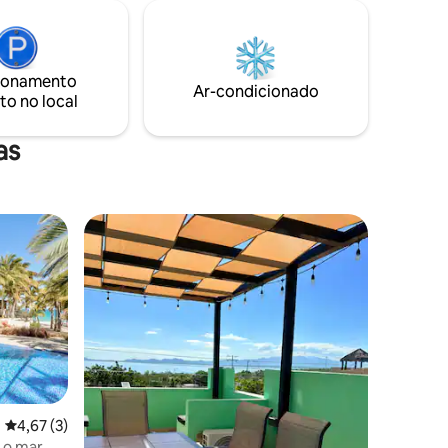
ionamento
Ar-condicionado
to no local
as
ções
4,67 de uma avaliação média de 5, 3 avaliações
4,67 (3)
 o mar,