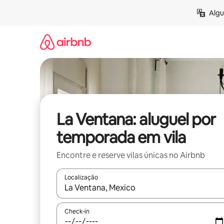
Pular
Algu
para
o
conteúdo
La Ventana: aluguel por
temporada em vila
Encontre e reserve vilas únicas no Airbnb
Localização
Quando os resultados estiverem disponíveis, expl
Check-in