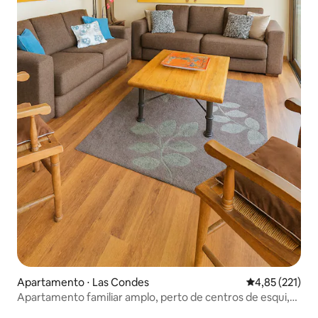
Apartamento ⋅ Las Condes
4,85 de uma av
4,85 (221)
Apartamento familiar amplo, perto de centros de esqui,
com estacionamento