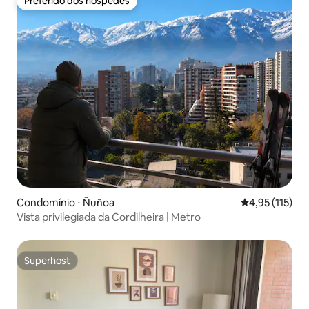
Preferido dos hóspedes
Preferido dos hóspedes
Condomínio ⋅ Ñuñoa
4,95 de uma av
4,95 (115)
Vista privilegiada da Cordilheira | Metro
Superhost
Superhost