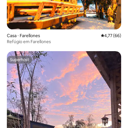
Casa ⋅ Farellones
4,77 de uma a
4,77 (66)
Refúgio em Farellones
Superhost
Superhost