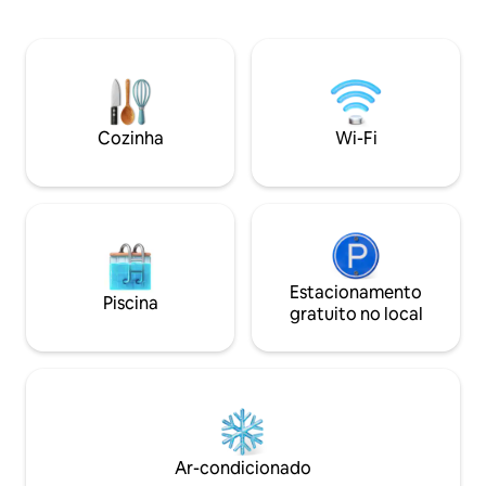
adultos de até 165 cm de altura. Cozinha
com quaisquer nec
totalmente equipada, mesa para
anfitriões muito á
trabalho, internet Starlink e vistas
esqui no Chile e 
deslumbrantes para a montanha. O
melhor apartament
transporte do resort para outros
região. Também 
elevadores para bem do lado de fora.
colchão extra e um
Aproveite a conveniência, o conforto e a
Cozinha
Wi-Fi
atmosfera tranquila da montanha para
sua escapada de inverno perfeita.
Estacionamento
Piscina
gratuito no local
Ar-condicionado