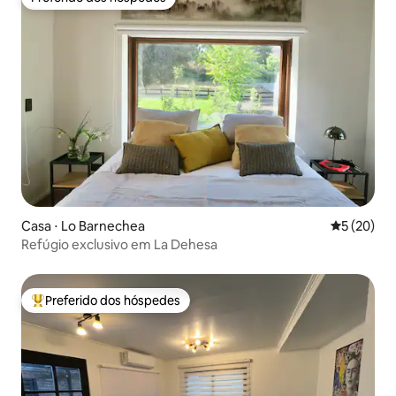
Preferido dos hóspedes
Casa ⋅ Lo Barnechea
5 de uma a
5 (20)
Refúgio exclusivo em La Dehesa
Preferido dos hóspedes
Entre os melhores preferidos dos hóspedes