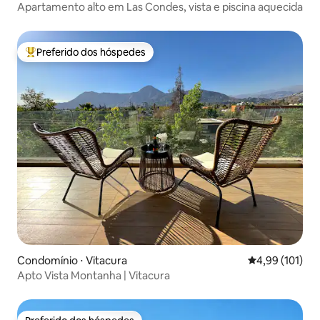
Apartamento alto em Las Condes, vista e piscina aquecida
Preferido dos hóspedes
Entre os melhores preferidos dos hóspedes
Condomínio ⋅ Vitacura
4,99 de uma av
4,99 (101)
Apto Vista Montanha | Vitacura