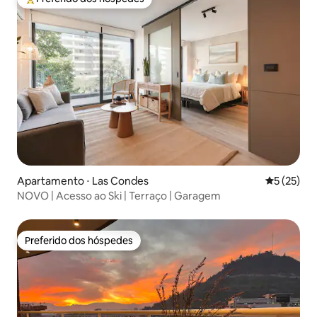
Entre os melhores preferidos dos hóspedes
Apartamento ⋅ Las Condes
5 de uma a
5 (25)
NOVO | Acesso ao Ski | Terraço | Garagem
Preferido dos hóspedes
Preferido dos hóspedes