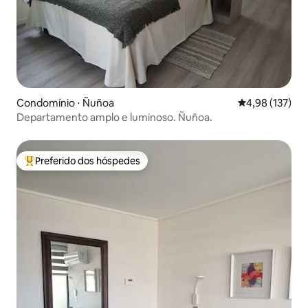
Condomínio ⋅ Ñuñoa
4,98 de uma av
4,98 (137)
Departamento amplo e luminoso. Ñuñoa.
Preferido dos hóspedes
Entre os melhores preferidos dos hóspedes