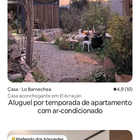
Casa ⋅ Lo Barnechea
4,9 de uma a
4,9 (10)
Casa aconchegante em El Arrayán
Aluguel por temporada de apartamento
com ar-condicionado
Preferido dos hóspedes