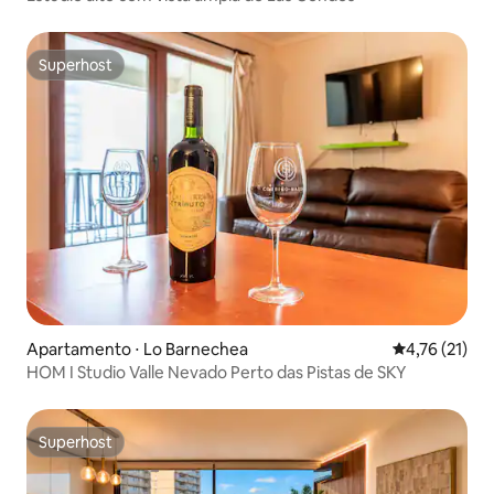
Superhost
Superhost
Apartamento ⋅ Lo Barnechea
4,76 de uma a
4,76 (21)
HOM I Studio Valle Nevado Perto das Pistas de SKY
Superhost
Superhost