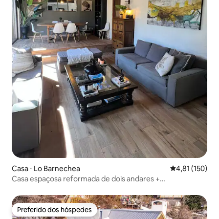
Casa ⋅ Lo Barnechea
4,81 de uma av
4,81 (150)
Casa espaçosa reformada de dois andares +
churrasqueira no jardim
Preferido dos hóspedes
Preferido dos hóspedes