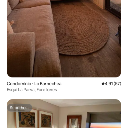
Condomínio ⋅ Lo Barnechea
4,91 de uma a
4,91 (57)
Esqui La Parva, Farellones
Superhost
Superhost