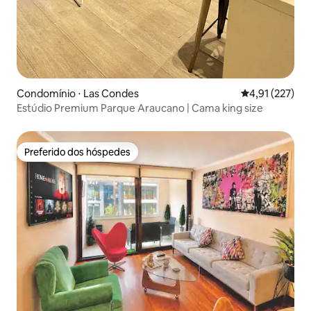
Condomínio ⋅ Las Condes
4,91 de uma av
4,91 (227)
Estúdio Premium Parque Araucano | Cama king size
Preferido dos hóspedes
Preferido dos hóspedes