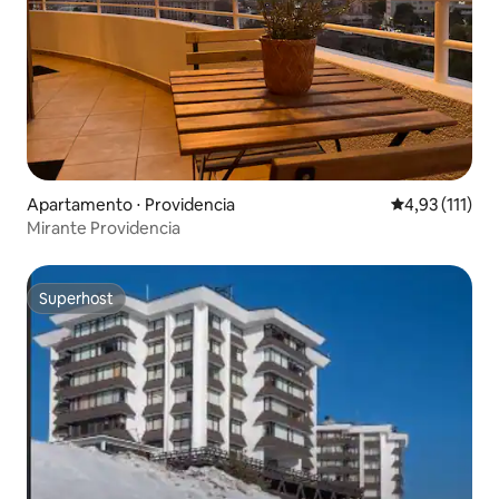
Apartamento ⋅ Providencia
4,93 de uma av
4,93 (111)
Mirante Providencia
Superhost
Superhost