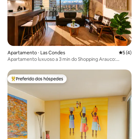
Apartamento ⋅ Las Condes
5 de uma 
5 (4)
Apartamento luxuoso a 3 min do Shopping Arauco:
Estacionamento + Piscina + Academia
Preferido dos hóspedes
Entre os melhores preferidos dos hóspedes