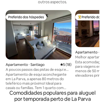
outros aspectos.
Preferido dos hóspedes
Preferido dos 
Preferido dos hóspedes
Entre os melhore
Apartamento ⋅ Sa
Melhor apartamen
Esta acomodação e
Apartamento ⋅ Santiago
5 de uma avaliação média de
5 (18)
para viagens em f
A poucos passos das pistas de esqui em
menos de 50 metr
La Parva
Apartamento de esqui aconchegante
elevadores princip
em La Parva, a apenas 80 metros do
melhor restaurante
teleférico mais próximo! Ideal para
deslumbrantes, Wi-F
casais ou famílias. Tem 1 quarto com
churrasqueira, m
Comodidades populares para aluguel
uma cama king-size e um sofá-cama
com todas as com
com 2 camas de solteiro ligeiramente
precisa. Concierge
por temporada perto de La Parva
menores - perfeito para crianças ou
dias por semana, 