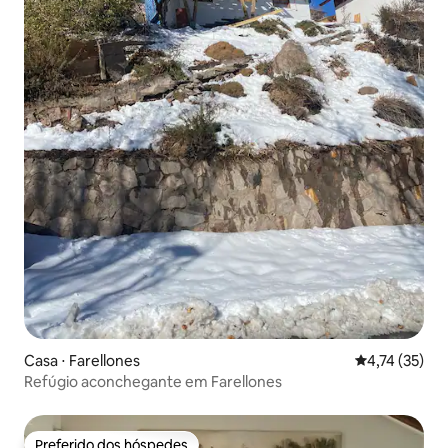
Casa ⋅ Farellones
4,74 de uma a
4,74 (35)
Refúgio aconchegante em Farellones
Preferido dos hóspedes