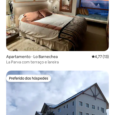
Apartamento ⋅ Lo Barnechea
4,77 de uma a
4,77 (13)
La Parva com terraço e lareira
Preferido dos hóspedes
Preferido dos hóspedes