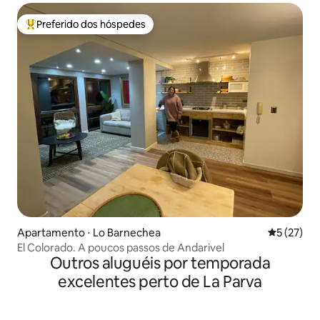
Preferido dos hóspedes
Entre os melhores preferidos dos hóspedes
Apartamento ⋅ Lo Barnechea
5 de uma a
5 (27)
El Colorado. A poucos passos de Andarivel
Outros aluguéis por temporada
excelentes perto de La Parva