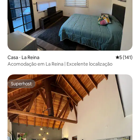
Casa ⋅ La Reina
5 de uma av
5 (141)
Acomodação em La Reina | Excelente localização
Superhost
Superhost