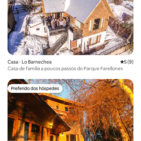
Casa ⋅ Lo Barnechea
5 de uma 
5 (9)
Casa de família a poucos passos do Parque Farellones
Preferido dos hóspedes
Preferido dos hóspedes