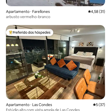
Apartamento ⋅ Farellones
4,58 de uma a
4,58 (31)
arbusto vermelho-branco
Preferido dos hóspedes
Entre os melhores preferidos dos hóspedes
Apartamento ⋅ Las Condes
5 de uma a
5 (37)
Estúdio alto com vista ampla de Las Condes