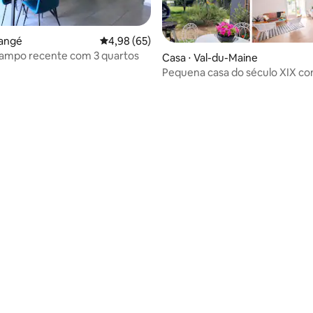
hangé
4,98 de uma avaliação média de 5, 65 avalia
4,98 (65)
campo recente com 3 quartos
Casa ⋅ Val-du-Maine
Pequena casa do século XIX c
contemporâneo.
média de 5, 27 avaliações