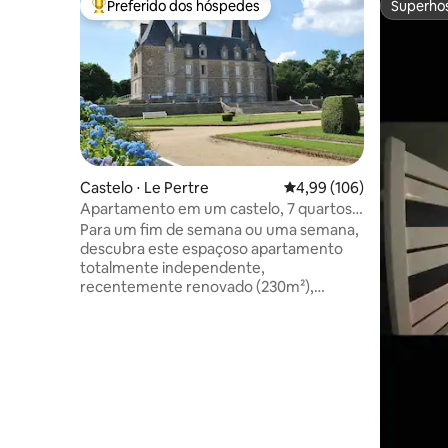
Preferido dos hóspedes
Superho
Entre os melhores preferidos dos hóspedes
Superho
Castelo ⋅ Le Pertre
4,99 de uma avaliação m
4,99 (106)
Apartamento em um castelo, 7 quartos,
4 quartos
Para um fim de semana ou uma semana,
descubra este espaçoso apartamento
totalmente independente,
recentemente renovado (230m²),
localizado no segundo andar de um
castelo familiar listado como um
monumento histórico com uma vista
panorâmica soberba. Suba a bela
escadaria de granito que leva a ela e
descubra seus volumes soberbos e
quartos brilhantes. Tem todos os
equipamentos necessários para