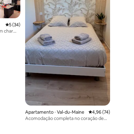
ções
5 de uma avaliação média de 5, 34 avaliações
5 (34)
om charme
Apartamento ⋅ Val-du-Maine
4,96 de uma avaliação
4,96 (74)
Acomodação completa no coração de
um estábulo