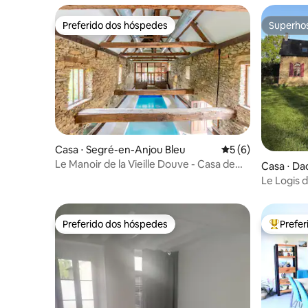
Preferido dos hóspedes
Superho
Preferido dos hóspedes
Superho
Casa ⋅ Segré-en-Anjou Bleu
5 de uma avaliação
5 (6)
Le Manoir de la Vieille Douve - Casa de
Casa ⋅ Da
campo Bramley
Le Logis 
em Maye
Preferido dos hóspedes
Prefe
Preferido dos hóspedes
Entre os