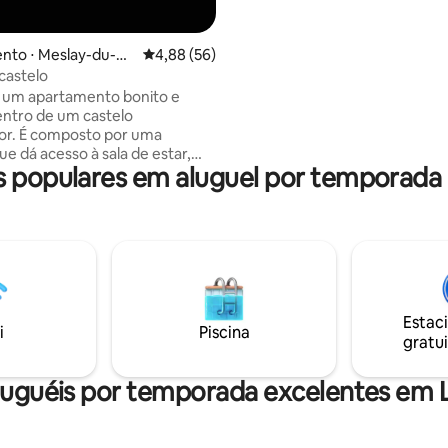
privativo, um banheiro e um toa
Desfrute de um belo jardim e a
direto ao caminho de halage.
nto ⋅ Meslay-du-M
4,88 de uma avaliação média de 5, 56 avalia
4,88 (56)
 castelo
 um apartamento bonito e
ntro de um castelo
or. É composto por uma
ue dá acesso à sala de estar,
populares em aluguel por temporada
ntar, sala de estar e uma
obilada e equipada. Em
você encontrará a suíte
 com vestiário, um segundo
ito espaçoso e um banheiro
nda, bem como um vaso
 independente. Localizado no
e Meslay du Maine, tranquilo e
Estac
todas as lojas, bem como das
i
Piscina
gratui
 cidades. Base de recreação a 2
tância.
luguéis por temporada excelentes em 