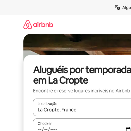
Pular
Algu
para
o
conteúdo
Aluguéis por temporada
em La Cropte
Encontre e reserve lugares incríveis no Airbnb
Localização
Quando os resultados estiverem disponíveis, expl
Check-in