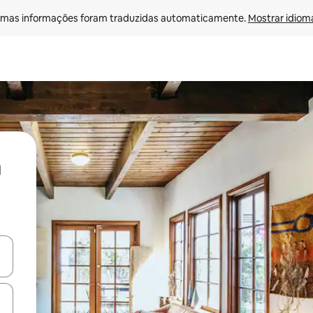
mas informações foram traduzidas automaticamente. 
Mostrar idioma
ore-os usando as seta para cima e para baixo do teclado ou tocando e