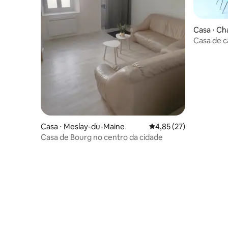
Casa ⋅ C
Casa de 
Casa ⋅ Meslay-du-Maine
4,85 de uma avaliação 
4,85 (27)
Casa de Bourg no centro da cidade