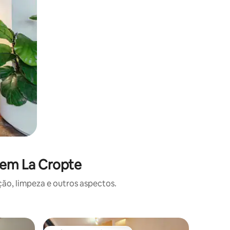
 em La Cropte
o, limpeza e outros aspectos.
Casa de 