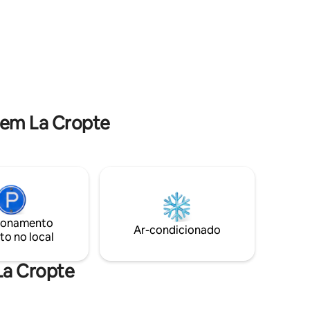
lete.
cama de casal e um mezanino com 2
cesso
camas de solteiro. Sofá-cama. Terraço,
ções
churrasqueira e quadra de petanca.
 em La Cropte
ionamento
Ar-condicionado
to no local
La Cropte