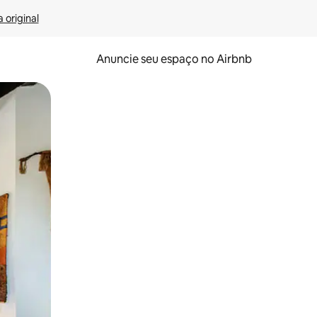
 original
Anuncie seu espaço no Airbnb
 deslizando o dedo na tela.