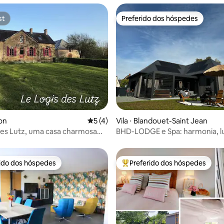
st
Preferido dos hóspedes
st
Preferido dos hóspedes
 média de 5, 6 avaliações
on
5 de uma avaliação média de 5, 4 avalia
5 (4)
Vila ⋅ Blandouet-Saint Jean
des Lutz, uma casa charmosa
BHD-LODGE e Spa: harmonia, l
nne
consciência
rido dos hóspedes
Preferido dos hóspedes
 melhores preferidos dos hóspedes
Entre os melhores preferidos d