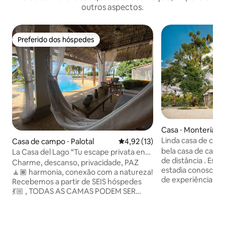
outros aspectos.
Preferido dos hóspedes
Preferido dos hóspedes
Casa ⋅ Montería
Linda casa de ca
Casa de campo ⋅ Palotal
4,92 de uma avaliação média de
4,92 (13)
bela casa de camp
La Casa del Lago “Tu escape privata en
de distância . Esp
Ayapel”
Charme, descanso, privacidade, PAZ
estadia conosco se
🧘🏾 harmonia, conexão com a natureza!
de experiências i
Recebemos a partir de SEIS hóspedes
pela natureza. Nossa casa está localizada
💃🏼 , TODAS AS CAMAS PODEM SER
em um lugar privi
INDIVIDUAIS TAMBÉM! Natureza,
vegetação exuber
tranquilidade, sol, piscina… boa vida.
que você aproveit
Uma verdadeira escapada privada a