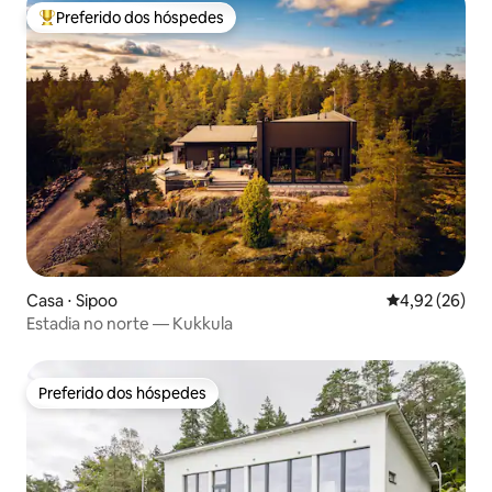
Preferido dos hóspedes
Entre os melhores preferidos dos hóspedes
Casa ⋅ Sipoo
4,92 de uma a
4,92 (26)
Estadia no norte — Kukkula
Preferido dos hóspedes
Preferido dos hóspedes