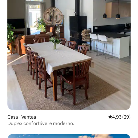
Casa ⋅ Vantaa
4,93 de uma a
4,93 (29)
Duplex confortável e moderno.