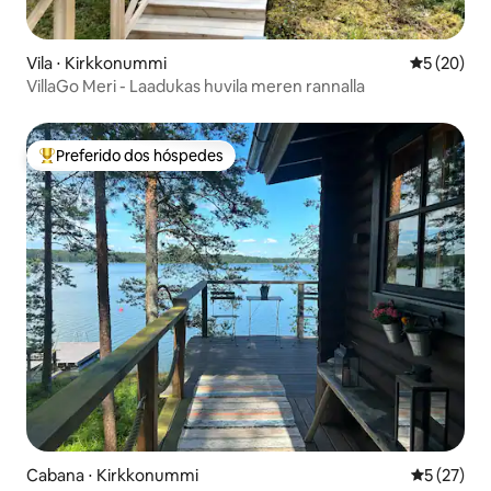
Vila ⋅ Kirkkonummi
5 de uma a
5 (20)
VillaGo Meri - Laadukas huvila meren rannalla
Preferido dos hóspedes
Entre os melhores preferidos dos hóspedes
Cabana ⋅ Kirkkonummi
5 de uma a
5 (27)