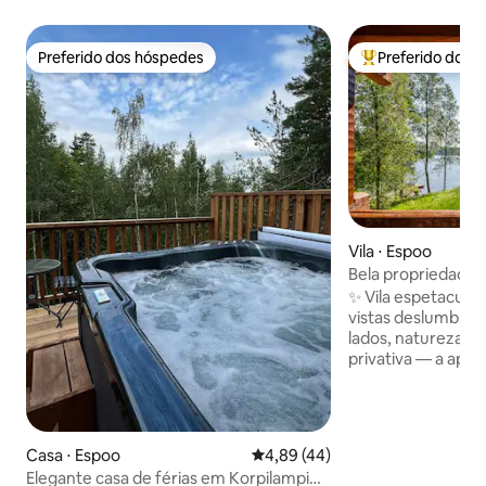
Preferido dos hóspedes
Preferido dos 
Preferido dos hóspedes
Entre os melhore
Vila ⋅ Espoo
Bela propriedade à
✨ Vila espetacular
vistas deslumbra
lados, natureza pu
privativa — a ape
Helsinque. ✨ Um re
cercado pela natu
espaço para relaxa
brincarem. Desfru
Casa ⋅ Espoo
4,89 de uma avaliação média de
4,89 (44)
natação, praia de 
Elegante casa de férias em Korpilampi
de SUP e um barco