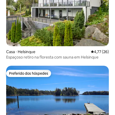
Casa ⋅ Helsinque
4,77 de uma a
4,77 (26)
Espaçoso retiro na floresta com sauna em Helsinque
Preferido dos hóspedes
Preferido dos hóspedes