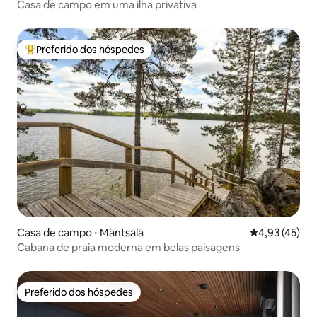
Casa de campo em uma ilha privativa
Preferido dos hóspedes
Entre os melhores preferidos dos hóspedes
Casa de campo ⋅ Mäntsälä
4,93 de uma a
4,93 (45)
Cabana de praia moderna em belas paisagens
Preferido dos hóspedes
Preferido dos hóspedes