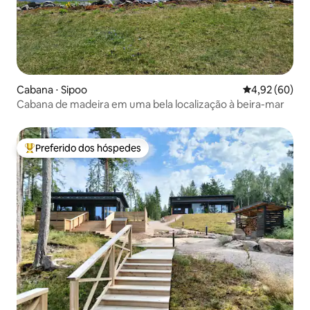
Cabana ⋅ Sipoo
4,92 de uma a
4,92 (60)
Cabana de madeira em uma bela localização à beira-mar
Preferido dos hóspedes
Entre os melhores preferidos dos hóspedes