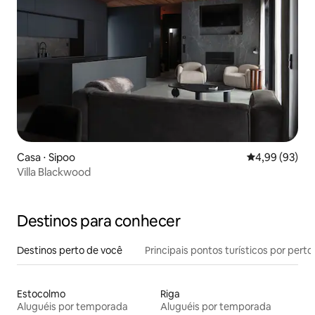
Casa ⋅ Sipoo
4,99 de uma a
4,99 (93)
Villa Blackwood
Destinos para conhecer
Destinos perto de você
Principais pontos turísticos por perto
Estocolmo
Riga
Aluguéis por temporada
Aluguéis por temporada