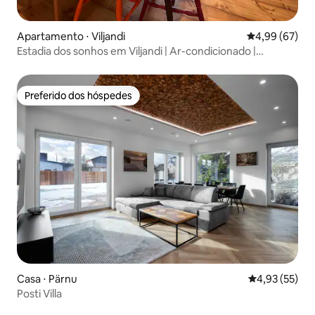
Apartamento ⋅ Viljandi
4,99 de uma a
4,99 (67)
Estadia dos sonhos em Viljandi | Ar-condicionado |
Estacionamento
Preferido dos hóspedes
Preferido dos hóspedes
Casa ⋅ Pärnu
4,93 de uma a
4,93 (55)
Posti Villa