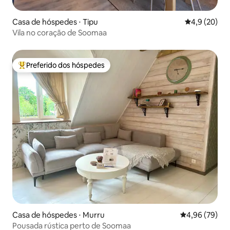
Casa de hóspedes ⋅ Tipu
4,9 de uma a
4,9 (20)
Vila no coração de Soomaa
Preferido dos hóspedes
Entre os melhores preferidos dos hóspedes
Casa de hóspedes ⋅ Murru
4,96 de uma a
4,96 (79)
Pousada rústica perto de Soomaa