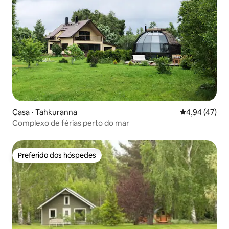
Casa ⋅ Tahkuranna
4,94 de uma a
4,94 (47)
Complexo de férias perto do mar
Preferido dos hóspedes
Preferido dos hóspedes