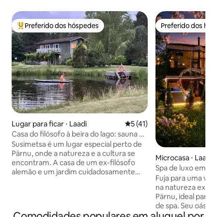
Preferido dos hóspedes
Preferido dos hó
Entre os melhores preferidos dos hóspedes
Preferido dos hó
Lugar para ficar ⋅ Laadi
5 de uma avaliação média de
5 (41)
Casa do filósofo à beira do lago: sauna e
banheira de hidromassagem
Susimetsa é um lugar especial perto de
Pärnu, onde a natureza e a cultura se
Microcasa ⋅ Laadi
encontram. A casa de um ex-filósofo
Spa de luxo em Pä
alemão e um jardim cuidadosamente
Fuja para uma vila
projetado por uma família estoniana
na natureza exub
criam uma atmosfera única. Um grande
Pärnu, ideal para
grupo pode se divertir junto na espaçosa
de spa. Seu oásis
sala de estar e no terraço. Uma sauna,
Comodidades populares em aluguel por
aquecida com vista