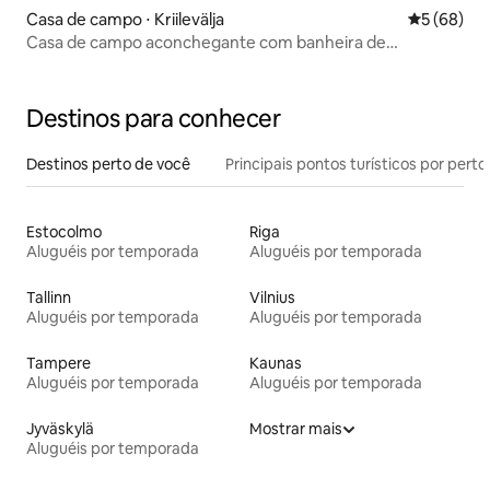
Casa de campo ⋅ Kriilevälja
5 de uma a
5 (68)
Casa de campo aconchegante com banheira de
hidromassagem, saunas e área de churrasco
Destinos para conhecer
Destinos perto de você
Principais pontos turísticos por perto
Estocolmo
Riga
Aluguéis por temporada
Aluguéis por temporada
Tallinn
Vilnius
Aluguéis por temporada
Aluguéis por temporada
Tampere
Kaunas
Aluguéis por temporada
Aluguéis por temporada
Jyväskylä
Mostrar mais
Aluguéis por temporada