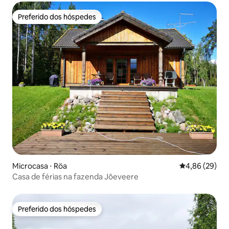
Preferido dos hóspedes
Preferido dos hóspedes
Microcasa ⋅ Röa
4,86 de uma a
4,86 (29)
Casa de férias na fazenda Jõeveere
Preferido dos hóspedes
Preferido dos hóspedes