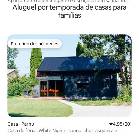
Apartamento aconchegante e espaçoso com sauna no
Aluguel por temporada de casas para
centro de Pärnu
famílias
Preferido dos hóspedes
Preferido dos hóspedes
Casa ⋅ Pärnu
4,95 de uma a
4,95 (20)
Casa de férias White Nights, sauna, churrasqueira e
bicicletas