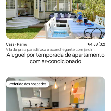
Casa ⋅ Pärnu
4,88 de uma a
4,88 (32)
Vila de praia paradisíaca e aconchegante com jardim
Aluguel por temporada de apartamento
privativo
com ar-condicionado
Preferido dos hóspedes
Preferido dos hóspedes