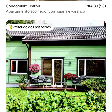
Condomínio ⋅ Pärnu
4,89 de uma av
4,89 (98)
Apartamento acolhedor com sauna e varanda
Preferido dos hóspedes
Entre os melhores preferidos dos hóspedes