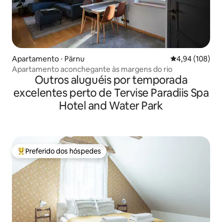
Apartamento ⋅ Pärnu
4,94 de uma av
4,94 (108)
Apartamento aconchegante às margens do rio
Outros aluguéis por temporada
excelentes perto de Tervise Paradiis Spa
Hotel and Water Park
Preferido dos hóspedes
Entre os melhores preferidos dos hóspedes