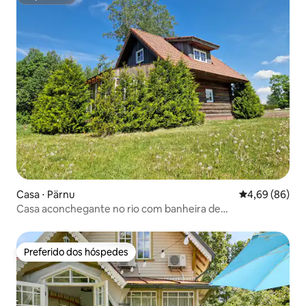
Superhost
Casa ⋅ Pärnu
4,69 de uma av
4,69 (86)
Casa aconchegante no rio com banheira de
hidromassagem
Preferido dos hóspedes
Preferido dos hóspedes