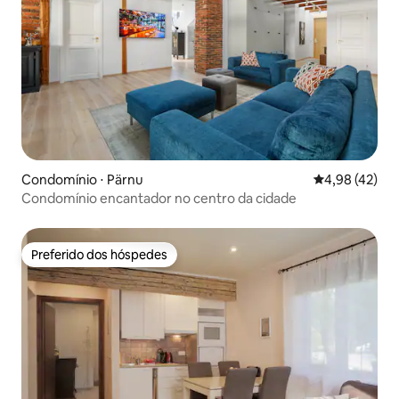
Condomínio ⋅ Pärnu
4,98 de uma a
4,98 (42)
Condomínio encantador no centro da cidade
Preferido dos hóspedes
Preferido dos hóspedes