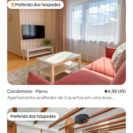
Preferido dos hóspedes
Entre os melhores preferidos dos hóspedes
Condomínio ⋅ Pärnu
4,98 de uma a
4,98 (49)
Apartamento acolhedor de 2 quartos em uma área
tranquila de Pärnu
Preferido dos hóspedes
Preferido dos hóspedes