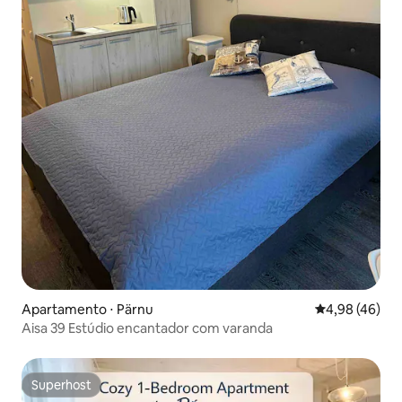
Apartamento ⋅ Pärnu
4,98 de uma a
4,98 (46)
Aisa 39 Estúdio encantador com varanda
Superhost
Superhost