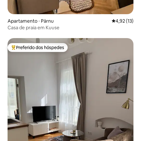
Apartamento ⋅ Pärnu
4,92 de uma a
4,92 (13)
Casa de praia em Kuuse
Preferido dos hóspedes
Entre os melhores preferidos dos hóspedes