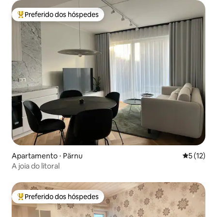
Preferido dos hóspedes
Entre os melhores preferidos dos hóspedes
Apartamento ⋅ Pärnu
5 de uma a
5 (12)
A joia do litoral
Preferido dos hóspedes
Entre os melhores preferidos dos hóspedes