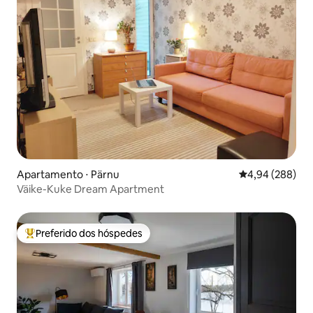
Apartamento ⋅ Pärnu
4,94 de uma ava
4,94 (288)
Väike-Kuke Dream Apartment
Preferido dos hóspedes
Entre os melhores preferidos dos hóspedes