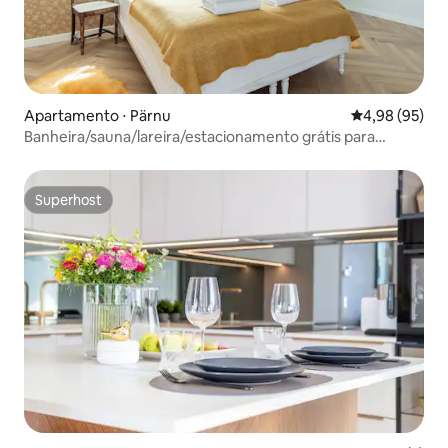
Apartamento ⋅ Pärnu
4,98 de uma a
4,98 (95)
Banheira/sauna/lareira/estacionamento grátis para
viagem romântica
Superhost
Superhost