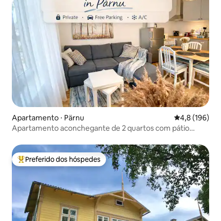
Apartamento ⋅ Pärnu
4,8 de uma av
4,8 (196)
Apartamento aconchegante de 2 quartos com pátio
privativo
Preferido dos hóspedes
Entre os melhores preferidos dos hóspedes