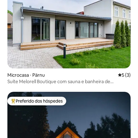
Microcasa ⋅ Pärnu
5 de uma 
5 (3)
Suíte Melorell Boutique com sauna e banheira de
hidromassagem externa
Preferido dos hóspedes
Entre os melhores preferidos dos hóspedes