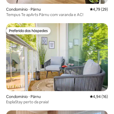
Condomínio ⋅ Pärnu
4,79 de uma a
4,79 (29)
Tempus Te apArts Pärnu com varanda e AC!
Preferido dos hóspedes
Preferido dos hóspedes
Condomínio ⋅ Pärnu
4,94 de uma a
4,94 (16)
EsplaStay perto da praia!