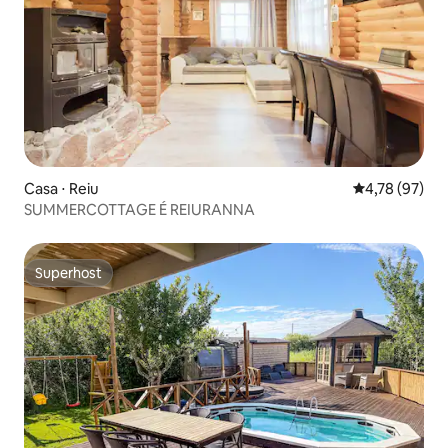
Casa ⋅ Reiu
4,78 de uma a
4,78 (97)
SUMMERCOTTAGE É REIURANNA
Superhost
Superhost