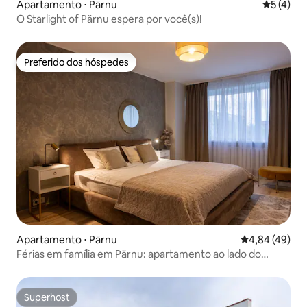
Apartamento ⋅ Pärnu
5 de uma 
5 (4)
O Starlight of Pärnu espera por você(s)!
Preferido dos hóspedes
Preferido dos hóspedes
Apartamento ⋅ Pärnu
4,84 de uma a
4,84 (49)
Férias em família em Pärnu: apartamento ao lado do
Health Paradise
Superhost
Superhost