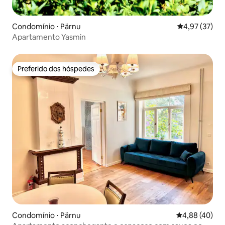
Condomínio ⋅ Pärnu
4,97 de uma a
4,97 (37)
Apartamento Yasmin
Preferido dos hóspedes
Preferido dos hóspedes
Condomínio ⋅ Pärnu
4,88 de uma a
4,88 (40)