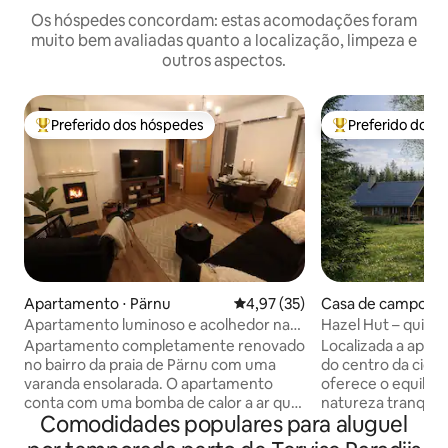
Os hóspedes concordam: estas acomodações foram
muito bem avaliadas quanto a localização, limpeza e
outros aspectos.
Preferido dos hóspedes
Preferido dos 
Entre os melhores preferidos dos hóspedes
Entre os melhore
Apartamento ⋅ Pärnu
4,97 de uma avaliação média de
4,97 (35)
Casa de campo ⋅ 
nty
Apartamento luminoso e acolhedor na
Hazel Hut – quinta
área da praia de Pärnu
sauna, 2 quartos
Apartamento completamente renovado
Localizada a apen
no bairro da praia de Pärnu com uma
do centro da cidad
varanda ensolarada. O apartamento
oferece o equilíbri
conta com uma bomba de calor a ar que
natureza tranquila
Comodidades populares para aluguel
aquece e resfria. O quarto espaçoso
capital de verão da E
tem uma ampla cama de casal, e há
pode relaxar na sa