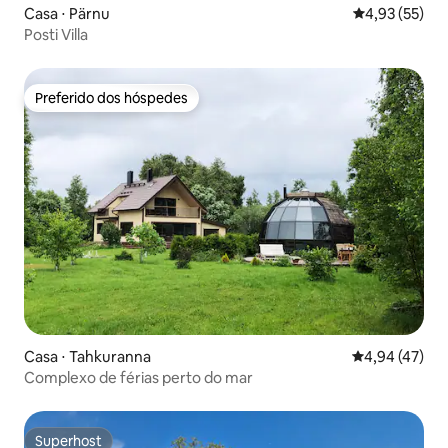
Casa ⋅ Pärnu
4,93 de uma a
4,93 (55)
Posti Villa
Preferido dos hóspedes
Preferido dos hóspedes
Casa ⋅ Tahkuranna
4,94 de uma a
4,94 (47)
Complexo de férias perto do mar
Superhost