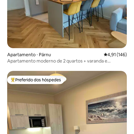
Apartamento ⋅ Pärnu
4,91 de uma av
4,91 (146)
Apartamento moderno de 2 quartos + varanda e
estacionamento gratuito
Preferido dos hóspedes
Entre os melhores preferidos dos hóspedes