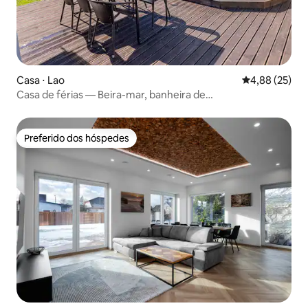
Casa ⋅ Lao
4,88 de uma a
4,88 (25)
Casa de férias — Beira-mar, banheira de
hidromassagem/sauna, piscina, churrasqueira
Preferido dos hóspedes
Preferido dos hóspedes