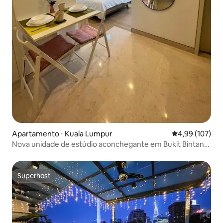
Apartamento ⋅ Kuala Lumpur
4,99 de uma av
4,99 (107)
Nova unidade de estúdio aconchegante em Bukit Bintang
@ Lalaport
Superhost
Superhost