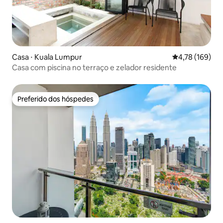
Casa ⋅ Kuala Lumpur
4,78 de uma av
4,78 (169)
Casa com piscina no terraço e zelador residente
Preferido dos hóspedes
Preferido dos hóspedes