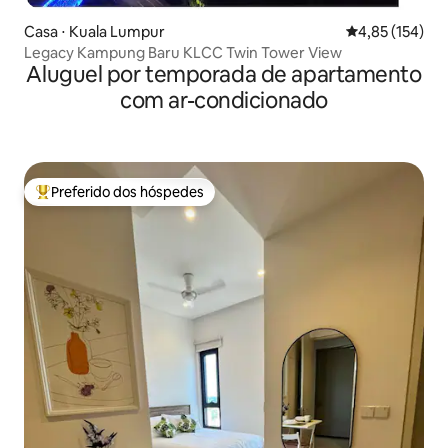
Casa ⋅ Kuala Lumpur
4,85 de uma av
4,85 (154)
Legacy Kampung Baru KLCC Twin Tower View
Aluguel por temporada de apartamento
com ar-condicionado
Preferido dos hóspedes
Entre os melhores preferidos dos hóspedes