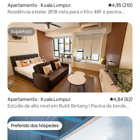
Apartamento ⋅ Kuala Lumpur
4,95 de uma av
4,95 (210)
Residência estelar 2R1B vista para o Klcc 48F e piscina
panorâmica
Superhost
Superhost
Apartamento ⋅ Kuala Lumpur
4,84 de uma a
4,84 (62)
Estúdio de alto nível em Bukit Bintang | Piscina de borda
infinita
Preferido dos hóspedes
Preferido dos hóspedes