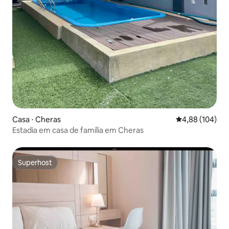
Casa ⋅ Cheras
4,88 de uma av
4,88 (104)
Estadia em casa de família em Cheras
Superhost
Superhost