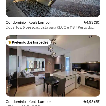
Condomínio ⋅ Kuala Lumpur
4,93 de uma a
4,93 (30)
2 quartos, 6 pessoas, vista para KLCC e 118 #Perto do
Pavilion Skypool e Family
Preferido dos hóspedes
Entre os melhores preferidos dos hóspedes
Condomínio ⋅ Kuala Lumpur
4,98 de uma a
4,98 (55)