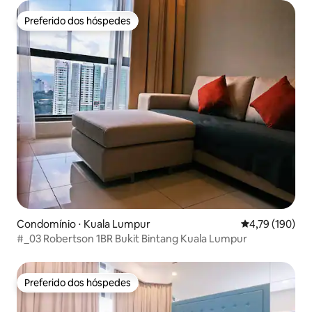
Preferido dos hóspedes
Preferido dos hóspedes
Condomínio ⋅ Kuala Lumpur
4,79 de uma av
4,79 (190)
#_03 Robertson 1BR Bukit Bintang Kuala Lumpur
Preferido dos hóspedes
Preferido dos hóspedes