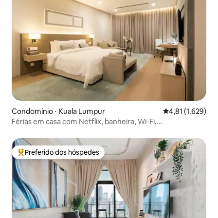
Condomínio ⋅ Kuala Lumpur
4,81 de uma aval
4,81 (1.629)
Férias em casa com Netflix, banheira, Wi-Fi,
estacionamento gratuito
Preferido dos hóspedes
Entre os melhores preferidos dos hóspedes