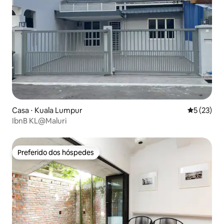
Casa ⋅ Kuala Lumpur
5 de uma a
5 (23)
IbnB KL@Maluri
Preferido dos hóspedes
Preferido dos hóspedes