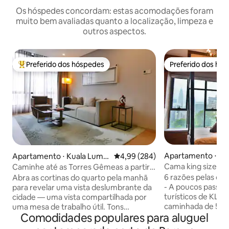
Os hóspedes concordam: estas acomodações foram
muito bem avaliadas quanto a localização, limpeza e
outros aspectos.
Preferido dos hóspedes
Preferido dos hó
Entre os melhores preferidos dos hóspedes
Preferido dos hó
Apartamento ⋅ Ku
Apartamento ⋅ Kuala Lump
4,99 de uma avaliação média de 5
4,99 (284)
r
ur
Cama king size e
Caminhe até as Torres Gêmeas a partir
KLCC/Torre KL/Bu
de um condomínio chique e moderno
6 razões pelas qua
Abra as cortinas do quarto pela manhã
com vista
- A poucos passos 
para revelar uma vista deslumbrante da
turísticos de KL, 
cidade — uma vista compartilhada por
caminhada de 500
uma mesa de trabalho útil. Tons
Comodidades populares para aluguel
deslumbrante e v
calmantes de taupe e cinza mantêm
pano de fundo do 
uma sensação sofisticada. Os detalhes