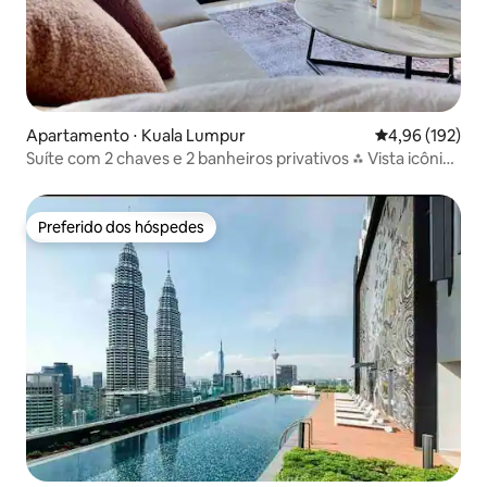
Apartamento ⋅ Kuala Lumpur
4,96 de uma av
4,96 (192)
Suíte com 2 chaves e 2 banheiros privativos ⁂ Vista icônica
de KL ⁂
Preferido dos hóspedes
Preferido dos hóspedes