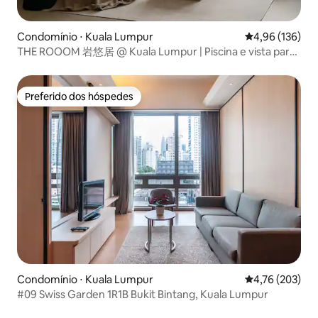
Condomínio ⋅ Kuala Lumpur
4,96 de uma av
4,96 (136)
THE ROOOM 岩悠居 @ Kuala Lumpur | Piscina e vista para
KLCC
Preferido dos hóspedes
Preferido dos hóspedes
Condomínio ⋅ Kuala Lumpur
4,76 de uma av
4,76 (203)
#09 Swiss Garden 1R1B Bukit Bintang, Kuala Lumpur