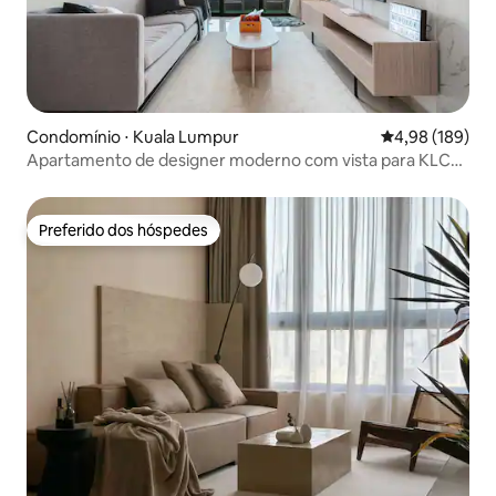
Condomínio ⋅ Kuala Lumpur
4,98 de uma av
4,98 (189)
Apartamento de designer moderno com vista para KLCC
no 32º andar
Preferido dos hóspedes
Preferido dos hóspedes