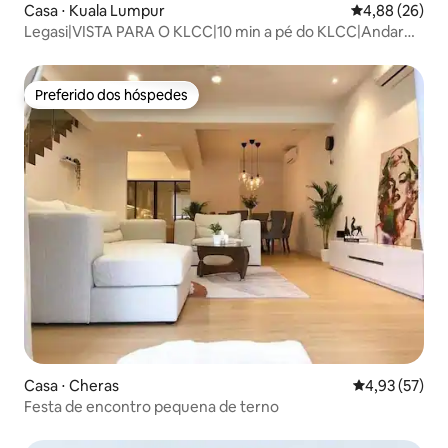
Casa ⋅ Kuala Lumpur
4,88 de uma a
4,88 (26)
Legasi|VISTA PARA O KLCC|10 min a pé do KLCC|Andar
alto|Moderno
Preferido dos hóspedes
Preferido dos hóspedes
Casa ⋅ Cheras
4,93 de uma a
4,93 (57)
Festa de encontro pequena de terno