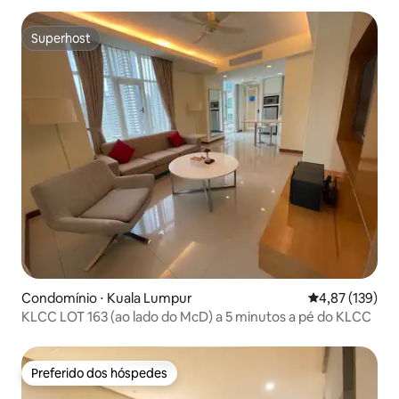
Superhost
Superhost
Condomínio ⋅ Kuala Lumpur
4,87 de uma av
4,87 (139)
KLCC LOT 163 (ao lado do McD) a 5 minutos a pé do KLCC
Preferido dos hóspedes
Preferido dos hóspedes