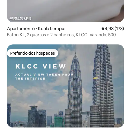
Apartamento ⋅ Kuala Lumpur
4,98 de uma av
4,98 (173)
Eaton KL, 2 quartos e 2 banheiros, KLCC, Varanda, 500
Mbps, 2-4 pessoas
Preferido dos hóspedes
Preferido dos hóspedes