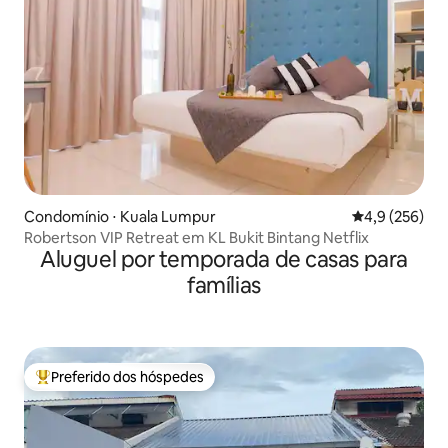
Condomínio ⋅ Kuala Lumpur
4,9 de uma av
4,9 (256)
Robertson VIP Retreat em KL Bukit Bintang Netflix
Aluguel por temporada de casas para
famílias
Preferido dos hóspedes
Entre os melhores preferidos dos hóspedes