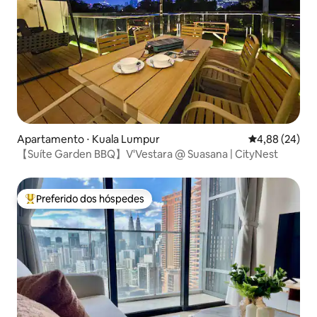
Apartamento ⋅ Kuala Lumpur
4,88 de uma a
4,88 (24)
【Suíte Garden BBQ】V'Vestara @ Suasana | CityNest
Preferido dos hóspedes
Entre os melhores preferidos dos hóspedes