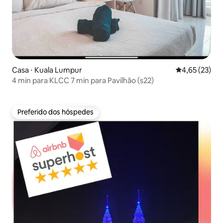
Casa ⋅ Kuala Lumpur
4,65 de uma a
4,65 (23)
4 min para KLCC 7 min para Pavilhão (s22)
Preferido dos hóspedes
Preferido dos hóspedes