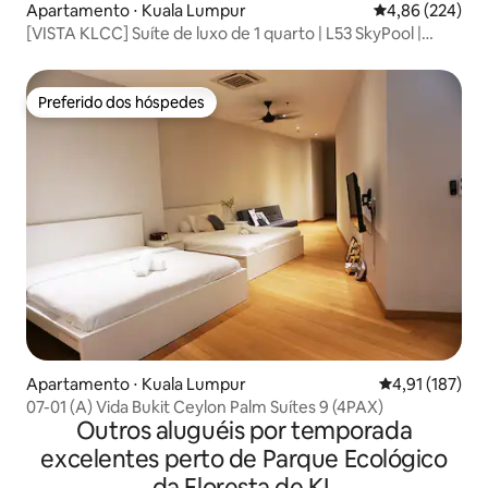
Apartamento ⋅ Kuala Lumpur
4,86 de uma ava
4,86 (224)
[VISTA KLCC] Suíte de luxo de 1 quarto | L53 SkyPool |
SmartTV
Preferido dos hóspedes
Preferido dos hóspedes
Apartamento ⋅ Kuala Lumpur
4,91 de uma av
4,91 (187)
07-01 (A) Vida Bukit Ceylon Palm Suítes 9 (4PAX)
Outros aluguéis por temporada
excelentes perto de Parque Ecológico
da Floresta de KL