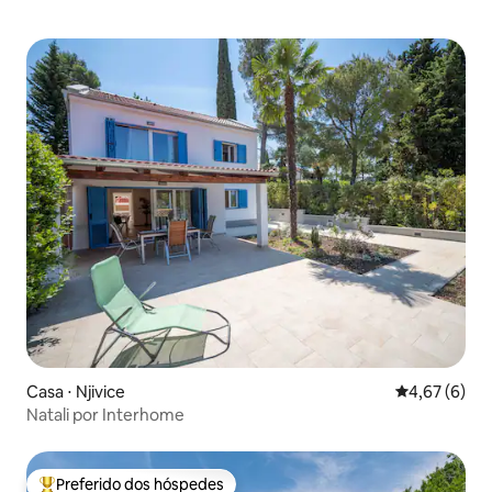
Casa ⋅ Njivice
4,67 de uma 
4,67 (6)
Natali por Interhome
Preferido dos hóspedes