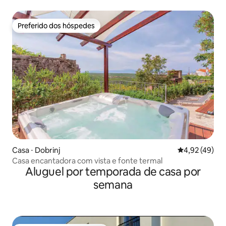
Preferido dos hóspedes
Preferido dos hóspedes
Casa ⋅ Dobrinj
4,92 de uma a
4,92 (49)
Casa encantadora com vista e fonte termal
Aluguel por temporada de casa por
semana