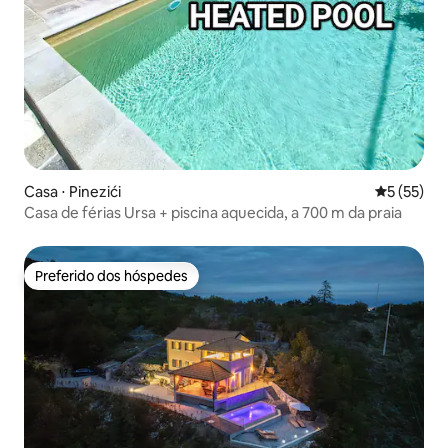
Casa ⋅ Pinezići
5 de uma a
5 (55)
Casa de férias Ursa + piscina aquecida, a 700 m da praia
Preferido dos hóspedes
Preferido dos hóspedes