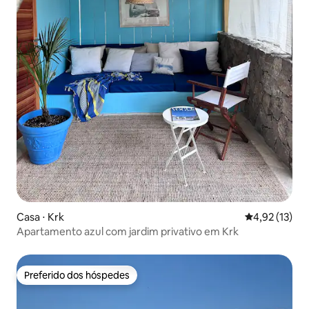
Casa ⋅ Krk
4,92 de uma a
4,92 (13)
Apartamento azul com jardim privativo em Krk
Preferido dos hóspedes
Preferido dos hóspedes