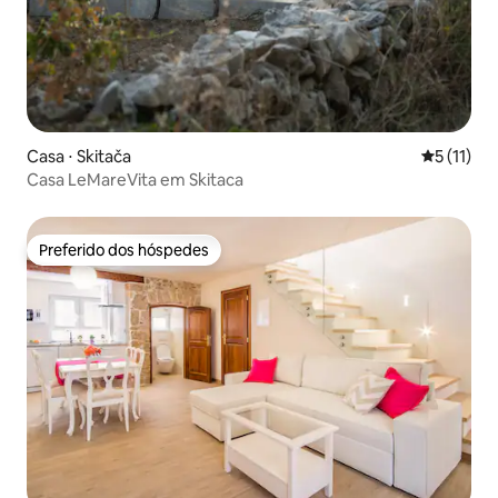
Casa ⋅ Skitača
5 de uma a
5 (11)
Casa LeMareVita em Skitaca
Preferido dos hóspedes
Preferido dos hóspedes