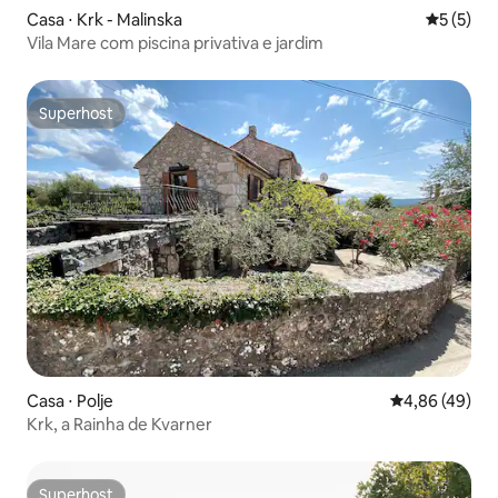
Casa ⋅ Krk - Malinska
5 de uma 
5 (5)
Vila Mare com piscina privativa e jardim
Superhost
Superhost
Casa ⋅ Polje
4,86 de uma a
4,86 (49)
Krk, a Rainha de Kvarner
Superhost