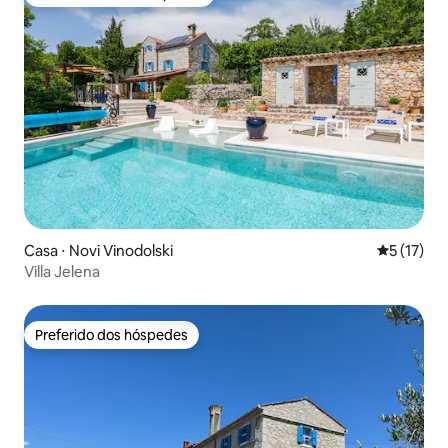
Entre os melhores preferidos dos hóspedes
Casa ⋅ Novi Vinodolski
5 de uma a
5 (17)
Villa Jelena
Preferido dos hóspedes
Preferido dos hóspedes