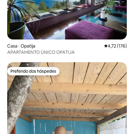
Casa ⋅ Opatija
4,72 de uma av
4,72 (176)
APARTAMENTO ÚNICO OPATIJA
Preferido dos hóspedes
Preferido dos hóspedes