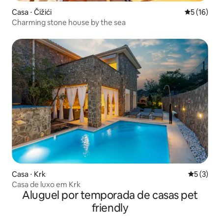
Casa ⋅ Čižići
5 de uma a
5 (16)
Charming stone house by the sea
Casa ⋅ Krk
5 de uma 
5 (3)
Casa de luxo em Krk
Aluguel por temporada de casas pet
friendly