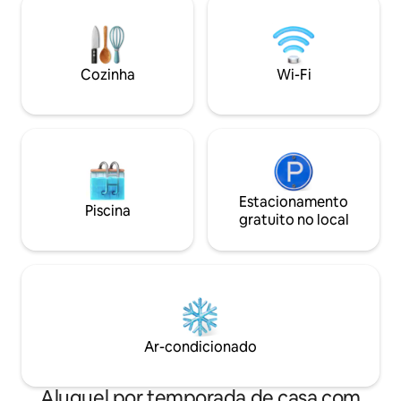
aqui promete tranquilidade e memórias
ou famílias pequenas. Localiz
inesquecíveis. Reserve agora para a
uma área residenci
melhor viagem!
perfeito para hó
relaxamento com fá
Cozinha
Wi-Fi
restaurantes e pas
Estacionamento
Piscina
gratuito no local
Ar-condicionado
Aluguel por temporada de casa com