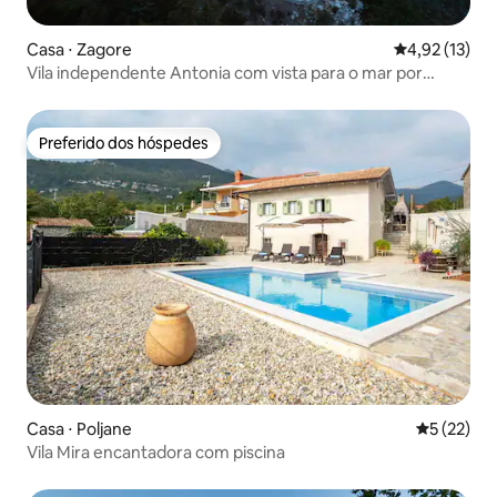
Casa ⋅ Zagore
4,92 de uma a
4,92 (13)
Vila independente Antonia com vista para o mar por
22Estates
Preferido dos hóspedes
Preferido dos hóspedes
Casa ⋅ Poljane
5 de uma a
5 (22)
Vila Mira encantadora com piscina