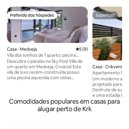
Preferido dos hóspedes
Superhost
Preferido dos hóspedes
Superhost
Casa ⋅ Medveja
5 de uma avaliação média d
5 (9)
Vila dos sonhos de 1 quarto: piscina
aquecida, jacuzzi e sauna!
Descubra o paraíso na Sky Pool Villa de
um quarto em Medveja, Croácia! Esta
Casa ⋅ Crikvenica
vila de luxo recém-construída possui
Apartamento Spa 
uma piscina aquecida com vistas
Sauna
Um moderno apar
deslumbrantes para o mar. Delicie-se
projetado para de
com uma banheira de hidromassagem,
Desfrute de sua ja
sauna e churrasqueira ao ar livre no
e uma estadia tran
amplo terraço. No interior, desfrute de
Comodidades populares em casas para
Este confortável 
uma cozinha totalmente mobiliada, uma
uma jacuzzi privat
alugar perto de Krk
aconchegante sala de estar com uma
churrasco, acesso 
HDTV de 65 polegadas e um elegante
estacionamento privativo.
quarto com acesso direto à área da
quartos, um banhe
piscina com um terraço. Cada momento
totalmente equipad