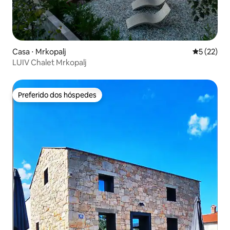
Casa ⋅ Mrkopalj
5 de uma a
5 (22)
LUIV Chalet Mrkopalj
Preferido dos hóspedes
Preferido dos hóspedes