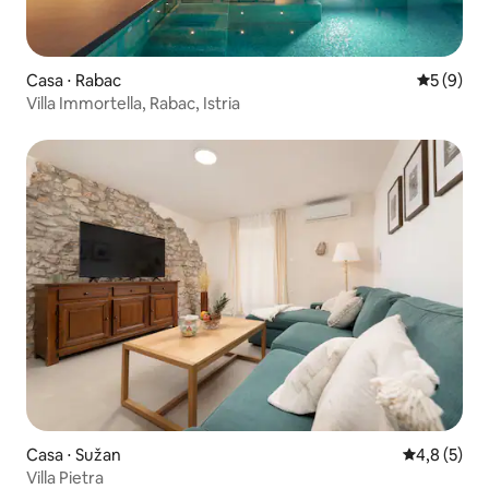
Casa ⋅ Rabac
5 de uma 
5 (9)
Villa Immortella, Rabac, Istria
Casa ⋅ Sužan
4,8 de uma 
4,8 (5)
Villa Pietra