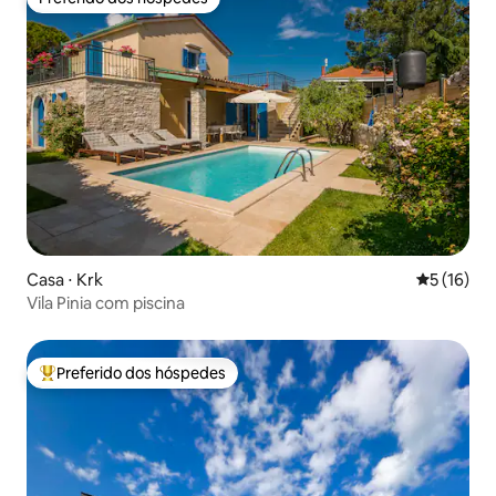
Preferido dos hóspedes
Casa ⋅ Krk
5 de uma a
5 (16)
Vila Pinia com piscina
Preferido dos hóspedes
Entre os melhores preferidos dos hóspedes