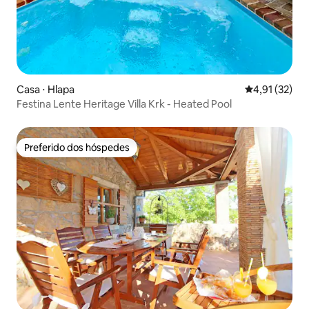
Casa ⋅ Hlapa
4,91 de uma a
4,91 (32)
Festina Lente Heritage Villa Krk - Heated Pool
Preferido dos hóspedes
Preferido dos hóspedes