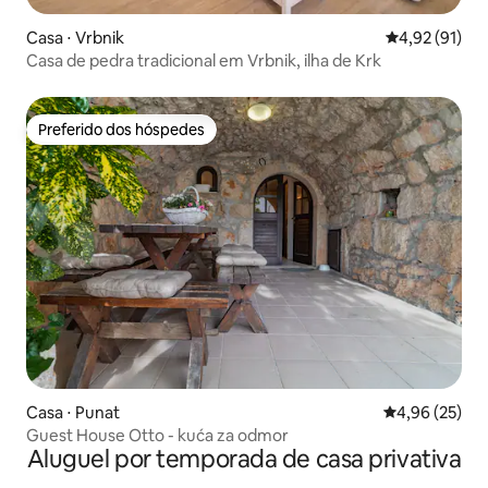
Casa ⋅ Vrbnik
4,92 de uma a
4,92 (91)
Casa de pedra tradicional em Vrbnik, ilha de Krk
Preferido dos hóspedes
Preferido dos hóspedes
Casa ⋅ Punat
4,96 de uma a
4,96 (25)
Guest House Otto - kuća za odmor
Aluguel por temporada de casa privativa