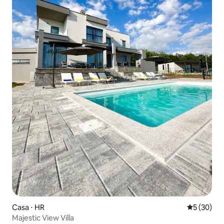
Casa ⋅ HR
5 de uma a
5 (30)
Majestic View Villa