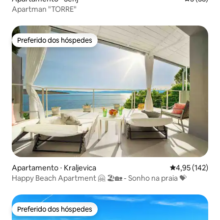
Apartman "TORRE"
Preferido dos hóspedes
Preferido dos hóspedes
Apartamento ⋅ Kraljevica
4,95 de uma av
4,95 (142)
Happy Beach Apartment 🤗 🏖🏡 - Sonho na praia 💝
Preferido dos hóspedes
Preferido dos hóspedes