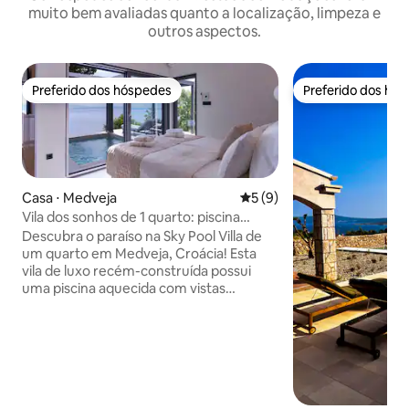
muito bem avaliadas quanto a localização, limpeza e
outros aspectos.
Preferido dos hóspedes
Preferido dos hó
Preferido dos hóspedes
Preferido dos hó
Casa ⋅ Medveja
5 de uma avaliação média d
5 (9)
Vila dos sonhos de 1 quarto: piscina
aquecida, jacuzzi e sauna!
Descubra o paraíso na Sky Pool Villa de
um quarto em Medveja, Croácia! Esta
vila de luxo recém-construída possui
uma piscina aquecida com vistas
deslumbrantes para o mar. Delicie-se
com uma banheira de hidromassagem,
sauna e churrasqueira ao ar livre no
amplo terraço. No interior, desfrute de
uma cozinha totalmente mobiliada, uma
aconchegante sala de estar com uma