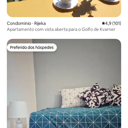
Condomínio ⋅ Rijeka
4,9 de uma av
4,9 (101)
Apartamento com vista aberta para o Golfo de Kvarner
Preferido dos hóspedes
Preferido dos hóspedes