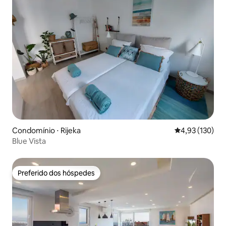
Condomínio ⋅ Rijeka
4,93 de uma av
4,93 (130)
Blue Vista
Preferido dos hóspedes
Preferido dos hóspedes