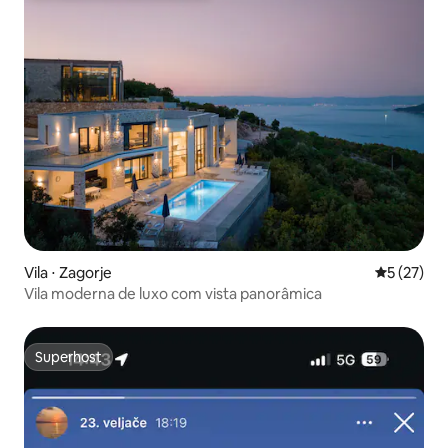
Vila ⋅ Zagorje
5 de uma a
5 (27)
Vila moderna de luxo com vista panorâmica
Superhost
Superhost