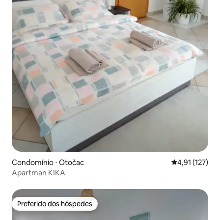
Condomínio ⋅ Otočac
4,91 de uma av
4,91 (127)
Apartman KIKA
Preferido dos hóspedes
Preferido dos hóspedes