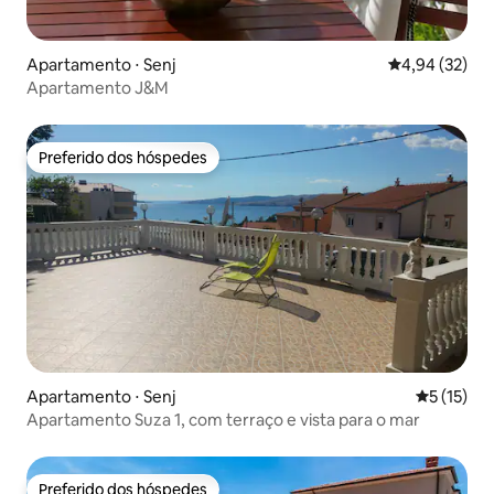
Apartamento ⋅ Senj
4,94 de uma a
4,94 (32)
Apartamento J&M
Preferido dos hóspedes
Preferido dos hóspedes
Apartamento ⋅ Senj
5 de uma a
5 (15)
Apartamento Suza 1, com terraço e vista para o mar
Preferido dos hóspedes