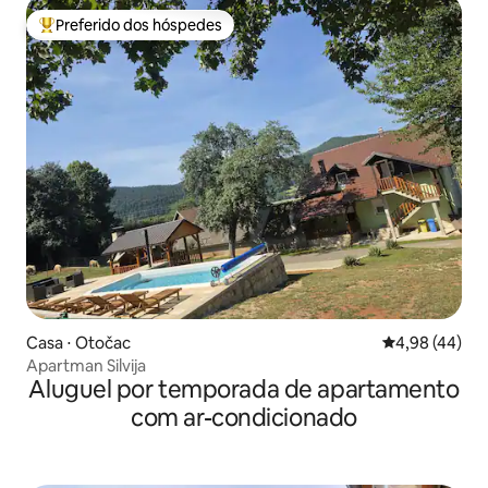
Preferido dos hóspedes
Entre os melhores preferidos dos hóspedes
Casa ⋅ Otočac
4,98 de uma a
4,98 (44)
Apartman Silvija
Aluguel por temporada de apartamento
com ar-condicionado