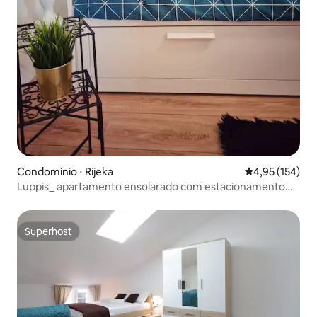
Condomínio ⋅ Rijeka
4,95 de uma av
4,95 (154)
Luppis_ apartamento ensolarado com estacionamento
privativo
Superhost
Superhost