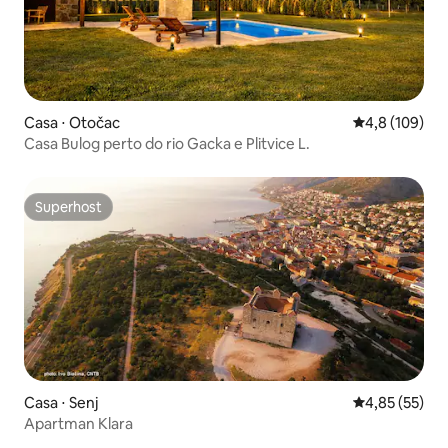
Casa ⋅ Otočac
4,8 de uma av
4,8 (109)
Casa Bulog perto do rio Gacka e Plitvice L.
Superhost
Superhost
Casa ⋅ Senj
4,85 de uma a
4,85 (55)
Apartman Klara