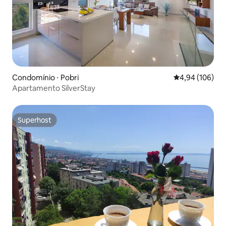
Condomínio ⋅ Pobri
4,94 de uma av
4,94 (106)
Apartamento SilverStay
Superhost
Superhost