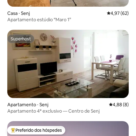
Casa ⋅ Senj
4,97 de uma a
4,97 (62)
Apartamento estúdio “Maro 1”
Superhost
Superhost
Apartamento ⋅ Senj
4,88 de uma 
4,88 (8)
Apartamento 4* exclusivo — Centro de Senj
Preferido dos hóspedes
Entre os melhores preferidos dos hóspedes