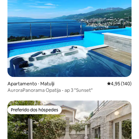
Apartamento ⋅ Matulji
4,95 de uma av
4,95 (140)
AuroraPanorama Opatija - ap 3 "Sunset"
Preferido dos hóspedes
Preferido dos hóspedes