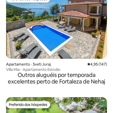
Preferido dos hóspedes
Apartamento ⋅ Sveti Juraj
4,95 de uma av
4,95 (147)
Villa Mia - Apartamento Estúdio
Outros aluguéis por temporada
excelentes perto de Fortaleza de Nehaj
Preferido dos hóspedes
Preferido dos hóspedes