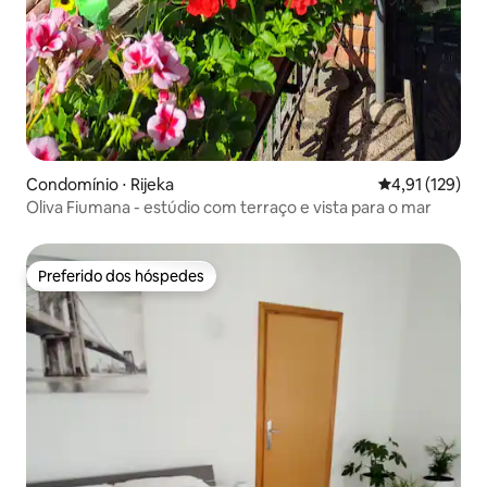
Condomínio ⋅ Rijeka
4,91 de uma av
4,91 (129)
Oliva Fiumana - estúdio com terraço e vista para o mar
Preferido dos hóspedes
Preferido dos hóspedes