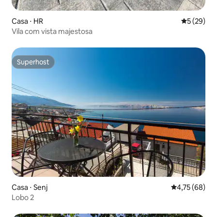
Casa ⋅ HR
5 de uma a
5 (29)
Vila com vista majestosa
Superhost
Superhost
Casa ⋅ Senj
4,75 de uma a
4,75 (68)
Lobo 2