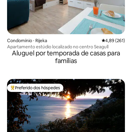
Condomínio ⋅ Rijeka
4,89 de uma av
4,89 (261)
Apartamento estúdio localizado no centro Seagull
Aluguel por temporada de casas para
famílias
Preferido dos hóspedes
Entre os melhores preferidos dos hóspedes