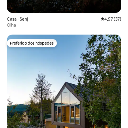
Casa ⋅ Senj
4,97 de uma a
4,97 (37)
Olha
Preferido dos hóspedes
Preferido dos hóspedes