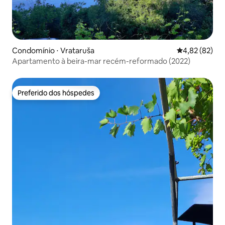
Condomínio ⋅ Vrataruša
4,82 de uma a
4,82 (82)
Apartamento à beira-mar recém-reformado (2022)
Preferido dos hóspedes
Preferido dos hóspedes