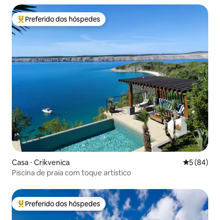
Preferido dos hóspedes
Entre os melhores preferidos dos hóspedes
Casa ⋅ Crikvenica
5 de uma a
5 (84)
Piscina de praia com toque artístico
Preferido dos hóspedes
Entre os melhores preferidos dos hóspedes