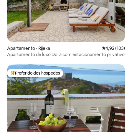
Apartamento ⋅ Rijeka
4,92 de uma av
4,92 (103)
Apartamento de luxo Dora com estacionamento privativo
Preferido dos hóspedes
Entre os melhores preferidos dos hóspedes