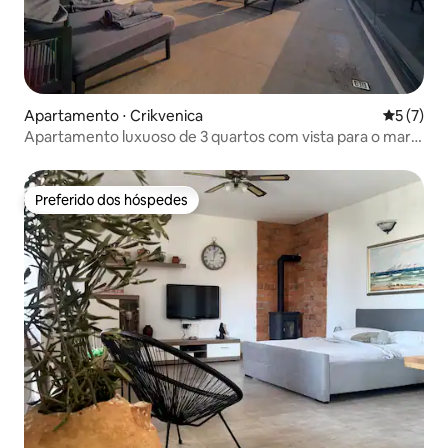
Apartamento ⋅ Crikvenica
5 de uma 
5 (7)
Apartamento luxuoso de 3 quartos com vista para o mar e
piscina privativa
Preferido dos hóspedes
Preferido dos hóspedes