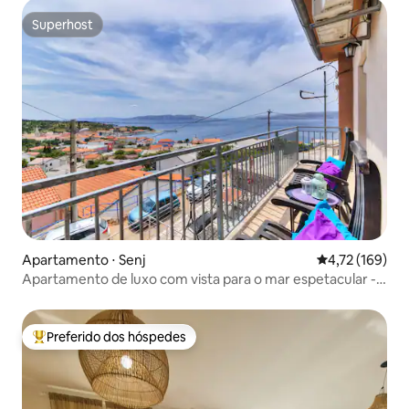
Superhost
Superhost
Apartamento ⋅ Senj
4,72 de uma av
4,72 (169)
Apartamento de luxo com vista para o mar espetacular -
Allegra
Preferido dos hóspedes
Entre os melhores preferidos dos hóspedes