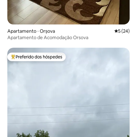
Apartamento ⋅ Orșova
5 de uma a
5 (24)
Apartamento de Acomodação Orsova
Preferido dos hóspedes
Entre os melhores preferidos dos hóspedes