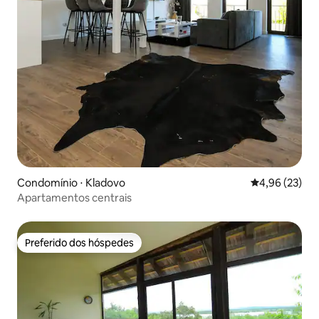
Condomínio ⋅ Kladovo
4,96 de uma a
4,96 (23)
Apartamentos centrais
Preferido dos hóspedes
Preferido dos hóspedes