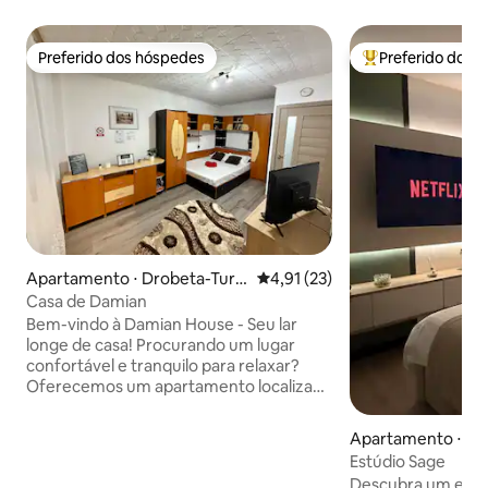
Preferido dos hóspedes
Preferido dos 
Preferido dos hóspedes
Entre os melhore
Apartamento ⋅ Drobeta-Turn
4,91 de uma avaliação média de
4,91 (23)
u Severin
Casa de Damian
Bem-vindo à Damian House - Seu lar
longe de casa! Procurando um lugar
confortável e tranquilo para relaxar?
Oferecemos um apartamento localizado
no coração da área de Crihala, no
cruzamento de Bd. Splai Mihai Viteazul
Apartamento ⋅ Dr
com Crisan Street Este apartamento de
everin
Estúdio Sage
32 m ², localizado no 2º andar de um
Descubra um estúd