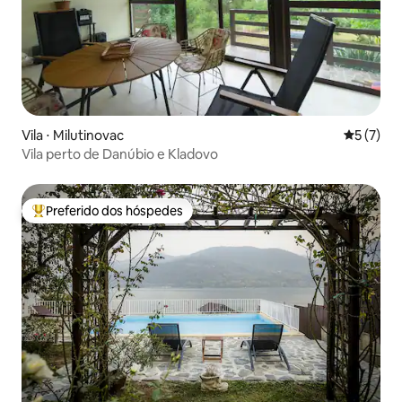
Vila ⋅ Milutinovac
5 de uma 
5 (7)
Vila perto de Danúbio e Kladovo
Preferido dos hóspedes
Entre os melhores preferidos dos hóspedes