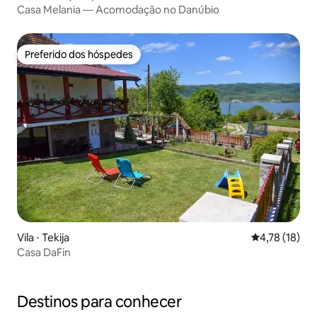
Casa Melania — Acomodação no Danúbio
Preferido dos hóspedes
Preferido dos hóspedes
Vila ⋅ Tekija
4,78 de uma a
4,78 (18)
Casa DaFin
Destinos para conhecer