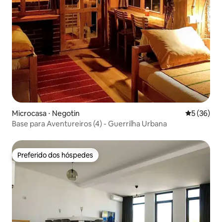
Microcasa ⋅ Negotin
5 de uma a
5 (36)
Base para Aventureiros (4) - Guerrilha Urbana
Preferido dos hóspedes
Preferido dos hóspedes