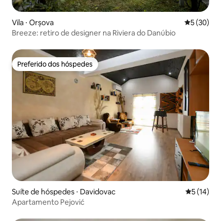
Vila ⋅ Orșova
5 de uma a
5 (30)
Breeze: retiro de designer na Riviera do Danúbio
Preferido dos hóspedes
Preferido dos hóspedes
Suíte de hóspedes ⋅ Davidovac
5 de uma a
5 (14)
Apartamento Pejović