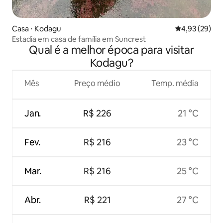
Casa ⋅ Kodagu
4,93 de uma a
4,93 (29)
Estadia em casa de família em Suncrest
Qual é a melhor época para visitar
Kodagu?
Mês
Preço médio
Temp. média
Jan.
R$ 226
21 °C
Fev.
R$ 216
23 °C
Mar.
R$ 216
25 °C
Abr.
R$ 221
27 °C