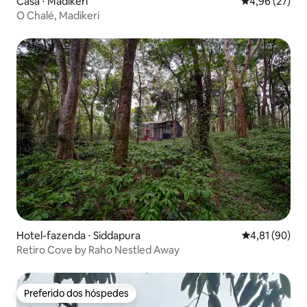
Casa ⋅ Madikeri
4,96 de uma a
4,96 (27)
O Chalé, Madikeri
Hotel-fazenda ⋅ Siddapura
4,81 de uma a
4,81 (90)
Retiro Cove by Raho Nestled Away
Preferido dos hóspedes
Preferido dos hóspedes