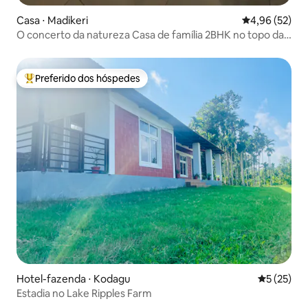
Casa ⋅ Madikeri
4,96 de uma a
4,96 (52)
O concerto da natureza Casa de família 2BHK no topo da
colina
Preferido dos hóspedes
Entre os melhores preferidos dos hóspedes
Hotel-fazenda ⋅ Kodagu
5 de uma a
5 (25)
Estadia no Lake Ripples Farm