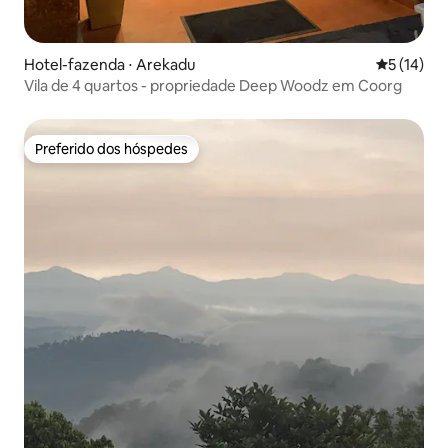
Hotel-fazenda ⋅ Arekadu
5 de uma a
5 (14)
Vila de 4 quartos - propriedade Deep Woodz em Coorg
Preferido dos hóspedes
Preferido dos hóspedes