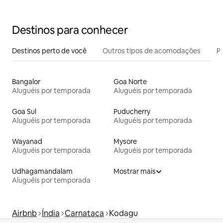
Destinos para conhecer
Destinos perto de você
Outros tipos de acomodações
Pr
Bangalor
Goa Norte
Aluguéis por temporada
Aluguéis por temporada
Goa Sul
Puducherry
Aluguéis por temporada
Aluguéis por temporada
Wayanad
Mysore
Aluguéis por temporada
Aluguéis por temporada
Udhagamandalam
Mostrar mais
Aluguéis por temporada
Airbnb
Índia
Carnataca
Kodagu