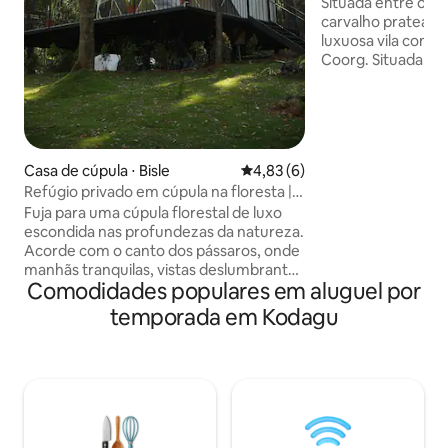
plantação em Coo
Situada entre o c
carvalho prateado
luxuosa vila com p
Coorg. Situada e
café de 500 acres, 
como se tivesse si
na paisagem circu
entrada tradiciona
central, em torno 
Casa de cúpula ⋅ Bisle
4,83 de uma avaliação média d
4,83 (6)
organizados três 
Refúgio privado em cúpula na floresta |
em um layout de t
Piscina e trilhas na natureza
É uma excelente e
Fuja para uma cúpula florestal de luxo
celebrações em p
escondida nas profundezas da natureza.
da manhã incluso 
Acorde com o canto dos pássaros, onde
disponíveis. Acei
manhãs tranquilas, vistas deslumbrantes
Comodidades populares em aluguel por
estimação.
do vale e noites inesquecíveis sob as
estrelas esperam por você. Desfrute de
temporada em Kodagu
café da manhã gratuito, passeios
turísticos à noite, trilhas naturais
guiadas, acesso à piscina e uma estadia
privada aconchegante cercada por
vegetação exuberante. Perfeito para
casais, famílias e amantes da natureza
que procuram relaxar, se reconectar