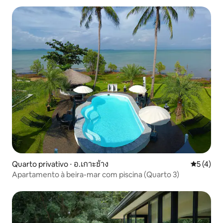
Quarto privativo ⋅ อ.เกาะช้าง
5 de uma 
5 (4)
Apartamento à beira-mar com piscina (Quarto 3)