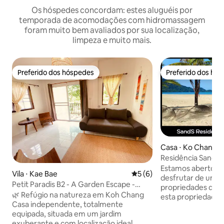
Os hóspedes concordam: estes aluguéis por
temporada de acomodações com hidromassagem
foram muito bem avaliados por sua localização,
limpeza e muito mais.
Preferido dos hóspedes
Preferido dos hó
Preferido dos hóspedes
Preferido dos hó
Casa ⋅ Ko Chang
Residência SandS
Estamos abertos 
Vila ⋅ Kae Bae
5 de uma avaliação média d
5 (6)
desfrutar de uma
Petit Paradis B2 - A Garden Escape -
propriedades da i
KaeBae - Koh Chang
🌿 Refúgio na natureza em Koh Chang
esta propriedade s
Casa independente, totalmente
para familiares e 
equipada, situada em um jardim
Todos os hóspede
exuberante e com localização ideal,