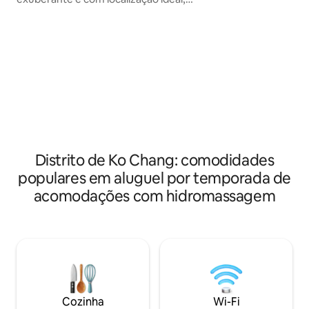
instalações de coz
perto de comodidades, lojas e belas
(saunae sauna a v
praias Desfrute de uma estadia
escritório exclusiv
relaxante em meio à natureza, perfeita
para trabalhos on
para casais e amigos 🏡 O espaço •
conexão à Internet! A Villa 
Quarto espaçoso com cama queen,
Quartos permite 
guarda-roupa e ar-condicionado • Sala
adultos. Roupa de
aconchegante com sofá-cama, TV via
fornecida com cus
satélite e Wi-Fi rápido • Cozinha
Empregada e limp
totalmente equipada para cozinhar
diariamente!
facilmente • Banheiro com chuveiro,
toalhas e produtos de higiene pessoal
essenciais Um terraço coberto
Distrito de Ko Chang: comodidades
Estacionamento
populares em aluguel por temporada de
acomodações com hidromassagem
Cozinha
Wi-Fi