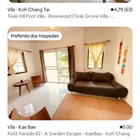
Vila ⋅ Koh Chang Tai
4,79 de uma a
4,79 (63)
Teak Hill Pool Villa - Rosewood (Teak Grove Villa -
Rosewood)
Preferido dos hóspedes
Preferido dos hóspedes
Vila ⋅ Kae Bae
5 de uma 
5 (6)
Petit Paradis B2 - A Garden Escape - KaeBae - Koh Chang