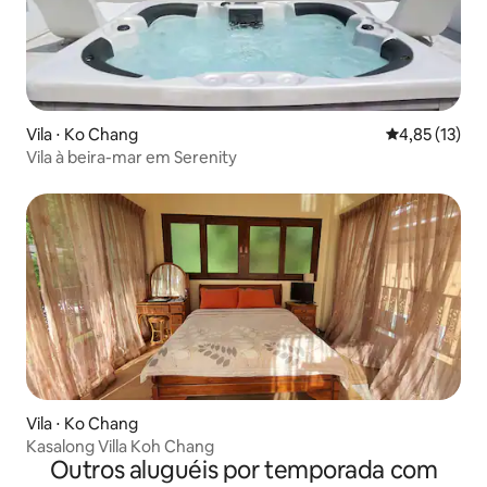
Vila ⋅ Ko Chang
4,85 de uma a
4,85 (13)
Vila à beira-mar em Serenity
Vila ⋅ Ko Chang
Kasalong Villa Koh Chang
Outros aluguéis por temporada com