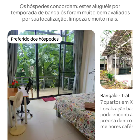
Os hóspedes concordam: estes aluguéis por
temporada de bangalôs foram muito bem avaliados
por sua localização, limpeza e muito mais.
Preferido dos hóspedes
Preferido dos hóspedes
Bangalô ⋅ Trat
7 quartos em Xian
apenas uma casa 
Localização basta
pode encontrar mu
precisa dentro de 
melhores cafés de 
bairros de lanches
restaurantes taila