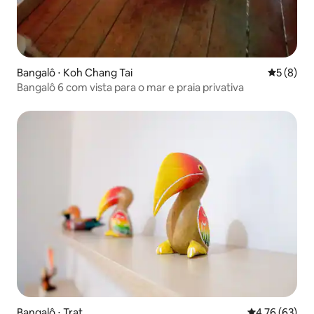
Bangalô ⋅ Koh Chang Tai
5 de uma 
5 (8)
Bangalô 6 com vista para o mar e praia privativa
Bangalô ⋅ Trat
4,76 de uma a
4,76 (63)