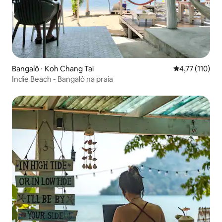
Bangalô ⋅ Koh Chang Tai
4,77 de uma av
4,77 (110)
Indie Beach - Bangalô na praia