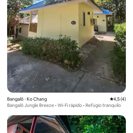
Bangalô ⋅ Ko Chang
4,5 de uma 
4,5 (4)
Bangalô Jungle Breeze • Wi-Fi rápido • Refúgio tranquilo