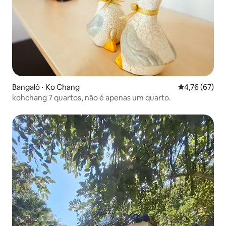
Bangalô ⋅ Ko Chang
4,76 de uma a
4,76 (67)
kohchang 7 quartos, não é apenas um quarto.