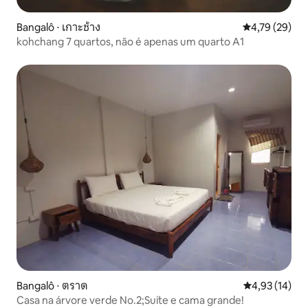
Bangalô ⋅ เกาะช้าง
4,79 de uma a
4,79 (29)
kohchang 7 quartos, não é apenas um quarto A1
Bangalô ⋅ ตราด
4,93 de uma a
4,93 (14)
Casa na árvore verde No.2;Suíte e cama grande!