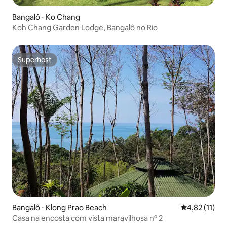
Bangalô ⋅ Ko Chang
Koh Chang Garden Lodge, Bangalô no Rio
Superhost
Superhost
Bangalô ⋅ Klong Prao Beach
4,82 de uma a
4,82 (11)
Casa na encosta com vista maravilhosa nº 2