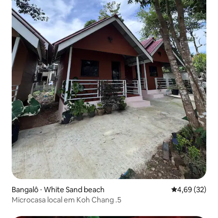
Bangalô ⋅ White Sand beach
4,69 de uma a
4,69 (32)
Microcasa local em Koh Chang .5