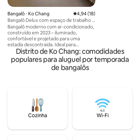
muito mais.Embora
mas a distância de
Bangalô ⋅ Ko Chang
4,94 de uma avaliação média de
4,94 (18)
metros pode cheg
Bangalô Delux com espaço de trabalho e
suave da praia de 
micro-ondas
Bangalô moderno com ar-condicionado,
mais de 200 metro
construído em 2023 – iluminado,
apenas cintura, to
confortável e projetado para uma
árvores verdes é u
estadia descontraída. Ideal para
chuva é abundant
Distrito de Ko Chang: comodidades
freelancers, viajantes solo e casais que
claro. O belo
valorizam a privacidade e a
populares para aluguel por temporada
independência. Wi-Fi rápido, espaço de
de bangalôs
trabalho e uma varanda espaçosa.
Observação: Propriedade pequena e
autogerenciada, não um hotel. Sem
limpeza diária; limpeza adicional
disponível mediante solicitação. Não há
serviço sob demanda para tarefas
pequenas ou individuais. Mais adequado
para hóspedes descontraídos e
Cozinha
Wi-Fi
independentes. Não é adequado para
quem espera um serviço ao estilo de
hotel.