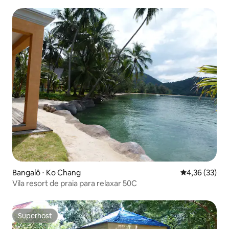
Bangalô ⋅ Ko Chang
4,36 de uma a
4,36 (33)
Vila resort de praia para relaxar 50C
Superhost
Superhost