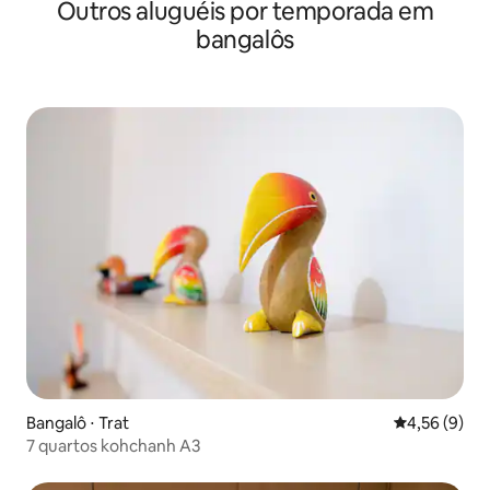
Outros aluguéis por temporada em
bangalôs
Bangalô ⋅ Trat
4,56 de uma 
4,56 (9)
7 quartos kohchanh A3