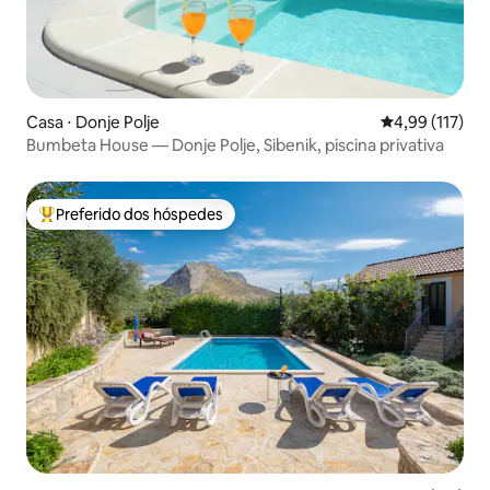
Casa ⋅ Donje Polje
4,99 de uma av
4,99 (117)
Bumbeta House — Donje Polje, Sibenik, piscina privativa
Preferido dos hóspedes
Entre os melhores preferidos dos hóspedes