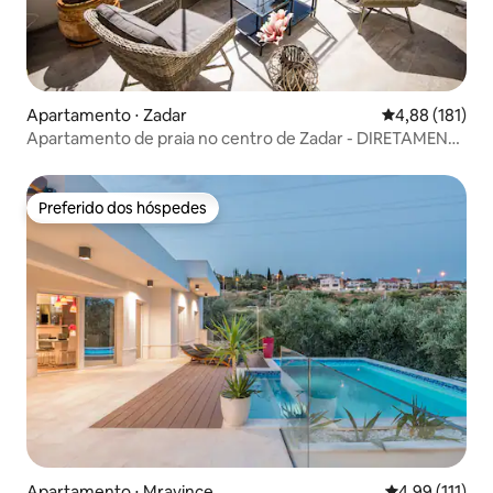
Apartamento ⋅ Zadar
4,88 de uma av
4,88 (181)
Apartamento de praia no centro de Zadar - DIRETAMENTE
NO MAR
Preferido dos hóspedes
Preferido dos hóspedes
Apartamento ⋅ Mravince
4,99 de uma av
4,99 (111)