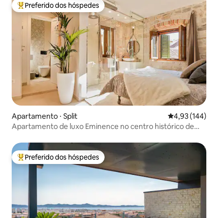
Preferido dos hóspedes
Entre os melhores preferidos dos hóspedes
Apartamento ⋅ Split
4,93 de uma av
4,93 (144)
Apartamento de luxo Eminence no centro histórico de
Split
Preferido dos hóspedes
Entre os melhores preferidos dos hóspedes