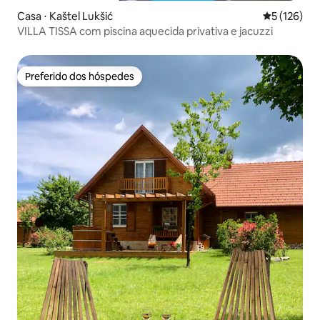
Casa ⋅ Kaštel Lukšić
5 de uma av
5 (126)
VILLA TISSA com piscina aquecida privativa e jacuzzi
Preferido dos hóspedes
Preferido dos hóspedes