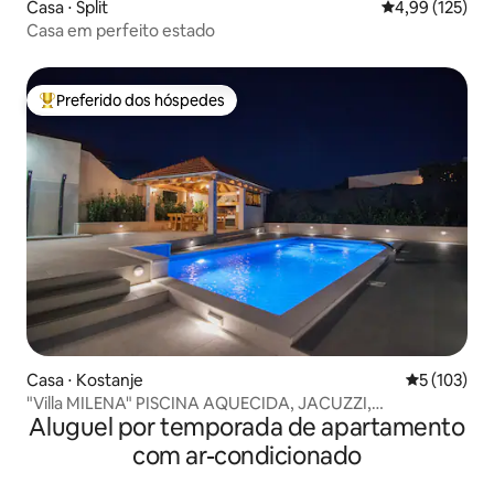
Casa ⋅ Split
4,99 de uma av
4,99 (125)
Casa em perfeito estado
Preferido dos hóspedes
Entre os melhores preferidos dos hóspedes
Casa ⋅ Kostanje
5 de uma av
5 (103)
"Villa MILENA" PISCINA AQUECIDA, JACUZZI,
Aluguel por temporada de apartamento
CHURRASQUEIRA, VISTA!
com ar-condicionado