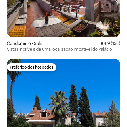
Condomínio ⋅ Split
4,9 de uma av
4,9 (136)
Vistas incríveis de uma localização imbatível do Palácio
Preferido dos hóspedes
Preferido dos hóspedes