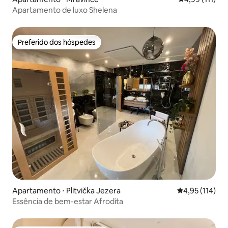
Apartamento de luxo Shelena
Preferido dos hóspedes
Preferido dos hóspedes
Apartamento ⋅ Plitvička Jezera
4,95 de uma av
4,95 (114)
Essência de bem-estar Afrodita