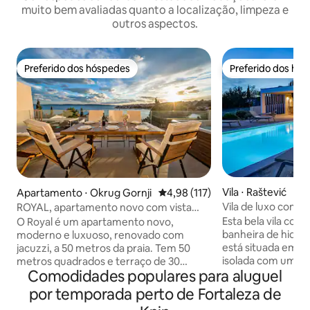
muito bem avaliadas quanto a localização, limpeza e
outros aspectos.
Preferido dos hóspedes
Preferido dos hó
Preferido dos hóspedes
Preferido dos hó
Vila ⋅ Raštević
Apartamento ⋅ Okrug Gornji
4,98 de uma avaliação média de 
4,98 (117)
Vila de luxo com sp
ROYAL, apartamento novo com vista
jacuzzi e sauna
para o mar e jacuzzi
Esta bela vila com 
O Royal é um apartamento novo,
banheira de hidr
moderno e luxuoso, renovado com
está situada em 
jacuzzi, a 50 metros da praia. Tem 50
isolada com uma v
metros quadrados e terraço de 30
Comodidades populares para aluguel
sobre o vale Piscin
metros quadrados. Vem com 2 quartos,
novembro Ótimo lugar para relaxar e um
uma sala de estar, uma cozinha
por temporada perto de Fortaleza de
ponto de partida p
totalmente equipada com uma área de