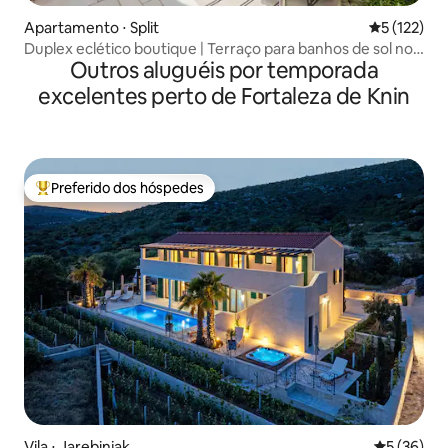
Apartamento ⋅ Split
5 de uma av
5 (122)
Duplex eclético boutique | Terraço para banhos de sol no
Outros aluguéis por temporada
telhado | 3 AC
excelentes perto de Fortaleza de Knin
Preferido dos hóspedes
Entre os melhores preferidos dos hóspedes
Vila ⋅ Jarebinjak
5 de uma a
5 (36)