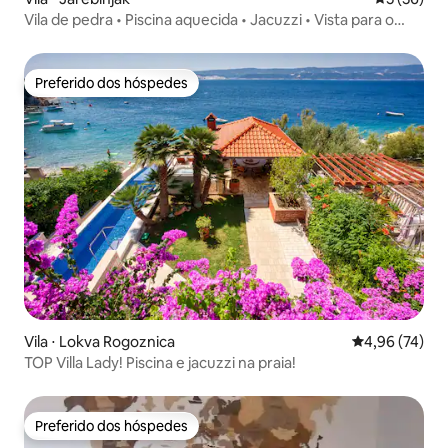
Vila de pedra • Piscina aquecida • Jacuzzi • Vista para o
mar
Preferido dos hóspedes
Preferido dos hóspedes
Vila ⋅ Lokva Rogoznica
4,96 de uma a
4,96 (74)
TOP Villa Lady! Piscina e jacuzzi na praia!
Preferido dos hóspedes
Preferido dos hóspedes