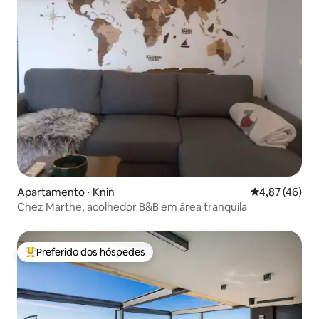
Apartamento ⋅ Knin
4,87 de uma a
4,87 (46)
Chez Marthe, acolhedor B&B em área tranquila
Preferido dos hóspedes
Entre os melhores preferidos dos hóspedes