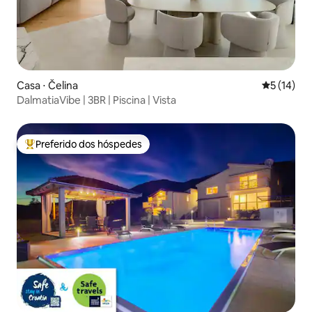
Casa ⋅ Čelina
5 de uma a
5 (14)
DalmatiaVibe | 3BR | Piscina | Vista
Preferido dos hóspedes
Entre os melhores preferidos dos hóspedes