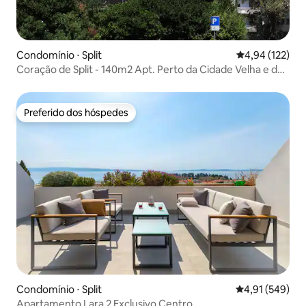
Condomínio ⋅ Split
4,94 de uma av
4,94 (122)
Coração de Split - 140m2 Apt. Perto da Cidade Velha e da
Praia
Preferido dos hóspedes
Preferido dos hóspedes
Condomínio ⋅ Split
4,91 de uma av
4,91 (549)
Apartamento Lara 2 Exclusivo Centro