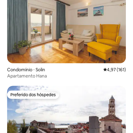
Condomínio ⋅ Solin
4,97 de uma av
4,97 (161)
Apartamento Hana
Preferido dos hóspedes
Preferido dos hóspedes