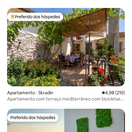
Preferido dos hóspedes
Entre os melhores preferidos dos hóspedes
Apartamento ⋅ Skradin
4,98 de uma av
4,98 (210)
Apartamento com terraço mediterrâneo com bicicletas e
SUP
Preferido dos hóspedes
Preferido dos hóspedes