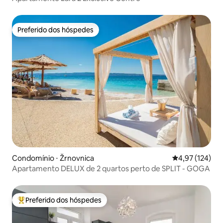
Preferido dos hóspedes
Preferido dos hóspedes
Condomínio ⋅ Žrnovnica
4,97 de uma av
4,97 (124)
Apartamento DELUX de 2 quartos perto de SPLIT - GOGA
Preferido dos hóspedes
Entre os melhores preferidos dos hóspedes