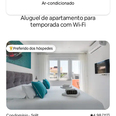
Ar-condicionado
Aluguel de apartamento para
temporada com Wi-Fi
Preferido dos hóspedes
Entre os melhores preferidos dos hóspedes
Condomínio ⋅ Split
4,98 de uma av
4,98 (117)