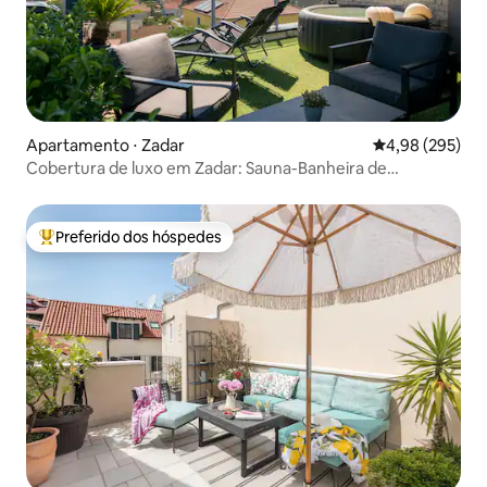
Apartamento ⋅ Zadar
4,98 de uma ava
4,98 (295)
Cobertura de luxo em Zadar: Sauna-Banheira de
hidromassagem-Vista para o mar
Preferido dos hóspedes
Entre os melhores preferidos dos hóspedes