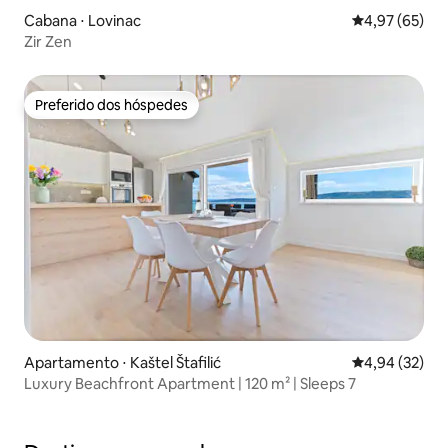
Cabana ⋅ Lovinac
4,97 de uma a
4,97 (65)
Zir Zen
Preferido dos hóspedes
Preferido dos hóspedes
Apartamento ⋅ Kaštel Štafilić
4,94 de uma a
4,94 (32)
Luxury Beachfront Apartment | 120 m² | Sleeps 7