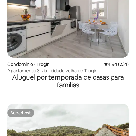
Condomínio ⋅ Trogir
4,94 de uma ava
4,94 (234)
Apartamento Silvia - cidade velha de Trogir
Aluguel por temporada de casas para
famílias
Superhost
Superhost