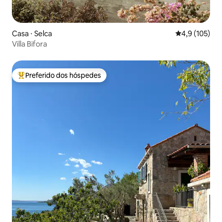
Casa ⋅ Selca
4,9 de uma av
4,9 (105)
Villa Bifora
Preferido dos hóspedes
Entre os melhores preferidos dos hóspedes