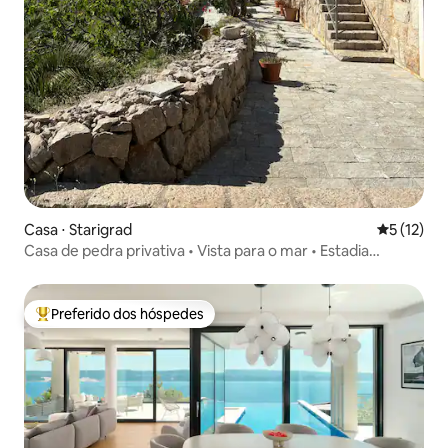
Casa ⋅ Starigrad
5 de uma a
5 (12)
Casa de pedra privativa • Vista para o mar • Estadia
tranquila
Preferido dos hóspedes
Entre os melhores preferidos dos hóspedes