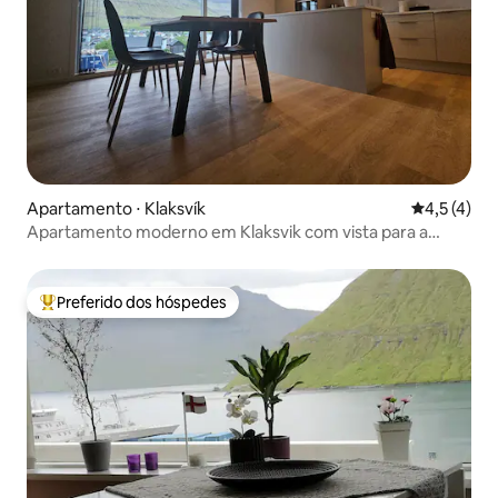
Apartamento ⋅ Klaksvík
4,5 de uma 
4,5 (4)
Apartamento moderno em Klaksvik com vista para a
montanha
Preferido dos hóspedes
Entre os melhores preferidos dos hóspedes