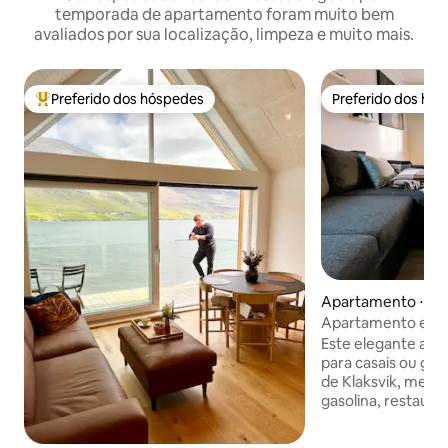
temporada de apartamento foram muito bem
avaliados por sua localização, limpeza e muito mais.
Preferido dos hóspedes
Preferido dos hó
Entre os melhores preferidos dos hóspedes
Preferido dos hó
Apartamento ⋅ Kla
Apartamento em K
Este elegante alo
para casais ou grupos. Perto do
de Klaksvik, merce
gasolina, restauran
academia. Apenas 4 minutos a pé da
balsa para a popula