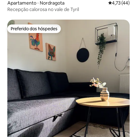
Apartamento ⋅ Nordragota
4,73 de uma a
4,73 (44)
Recepção calorosa no vale de Tyril
Preferido dos hóspedes
Preferido dos hóspedes