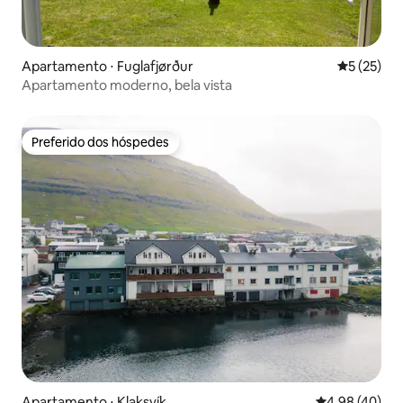
Apartamento ⋅ Fuglafjørður
5 de uma a
5 (25)
Apartamento moderno, bela vista
Preferido dos hóspedes
Preferido dos hóspedes
Apartamento ⋅ Klaksvík
4,98 de uma a
4,98 (40)