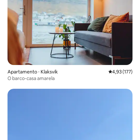
Apartamento ⋅ Klaksvík
4,93 de uma av
4,93 (177)
O barco-casa amarela