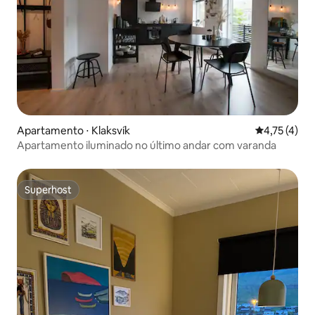
Apartamento ⋅ Klaksvík
4,75 de uma 
4,75 (4)
Apartamento iluminado no último andar com varanda
Superhost
Superhost