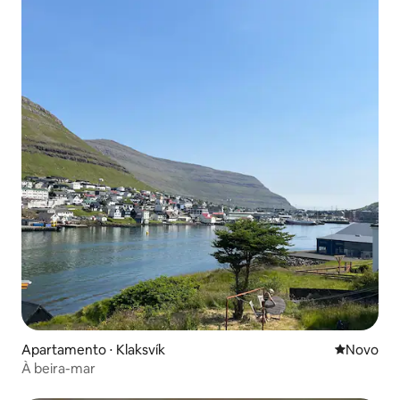
Apartamento ⋅ Klaksvík
Novo lugar
Novo
À beira-mar