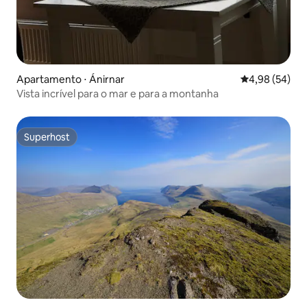
Apartamento ⋅ Ánirnar
4,98 de uma a
4,98 (54)
Vista incrível para o mar e para a montanha
Superhost
Superhost