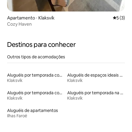
Apartamento ⋅ Klaksvík
5 de uma 
5 (3)
Cozy Haven
Destinos para conhecer
Outros tipos de acomodações
Aluguéis por temporada com acesso ao lago
Aluguéis de espaços ideais para famílias
Klaksvík
Klaksvík
Aluguéis por temporada com acesso à praia
Aluguéis por temporada na orla
Klaksvík
Klaksvík
Aluguéis de apartamentos
Ilhas Faroé