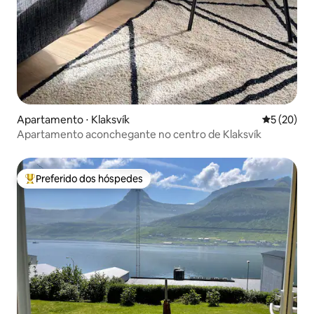
Apartamento ⋅ Klaksvík
5 de uma a
5 (20)
Apartamento aconchegante no centro de Klaksvík
Preferido dos hóspedes
Entre os melhores preferidos dos hóspedes