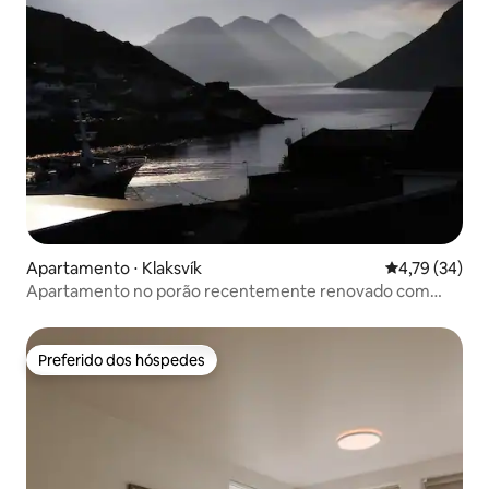
Apartamento ⋅ Klaksvík
4,79 de uma a
4,79 (34)
Apartamento no porão recentemente renovado com
vista para a água
Preferido dos hóspedes
Preferido dos hóspedes