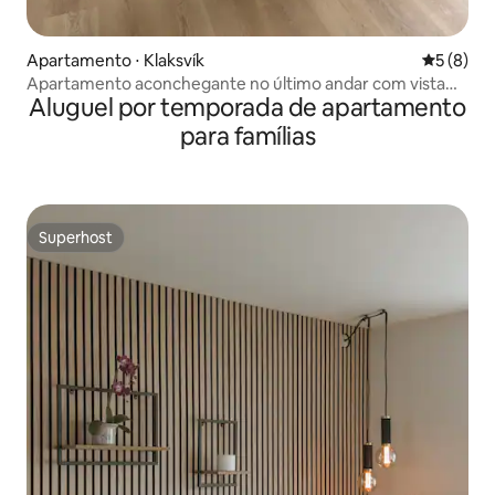
Apartamento ⋅ Klaksvík
5 de uma 
5 (8)
Apartamento aconchegante no último andar com vista
Aluguel por temporada de apartamento
para a montanha
para famílias
Superhost
Superhost