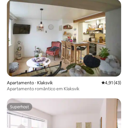
Apartamento ⋅ Klaksvík
4,91 de uma a
4,91 (43)
Apartamento romântico em Klaksvik
Superhost
Superhost