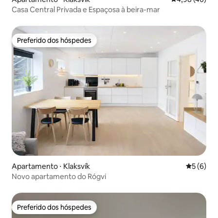
Casa Central Privada e Espaçosa à beira-mar
Preferido dos hóspedes
Preferido dos hóspedes
Apartamento ⋅ Klaksvík
5 de uma 
5 (6)
Novo apartamento do Rógvi
Preferido dos hóspedes
Preferido dos hóspedes