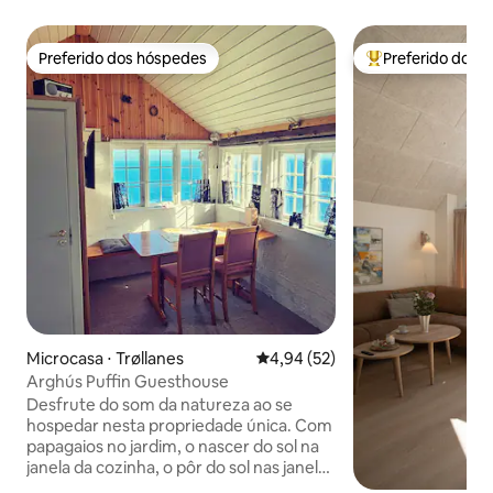
Preferido dos hóspedes
Preferido dos 
Preferido dos hóspedes
Entre os melhore
Microcasa ⋅ Trøllanes
4,94 de uma avaliação média de
4,94 (52)
Arghús Puffin Guesthouse
Desfrute do som da natureza ao se
hospedar nesta propriedade única. Com
papagaios no jardim, o nascer do sol na
janela da cozinha, o pôr do sol nas janelas
da sala. O café da manhã é apreciado