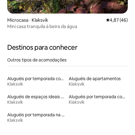
Microcasa ⋅ Klaksvík
4,87 de uma a
4,87 (46)
Mini casa tranquila à beira da água
Destinos para conhecer
Outros tipos de acomodações
Aluguéis por temporada com acesso ao lago
Aluguéis de apartamentos
Klaksvík
Klaksvík
Aluguéis de espaços ideais para famílias
Aluguéis por temporada com acesso à praia
Klaksvík
Klaksvík
Aluguéis por temporada na orla
Klaksvík