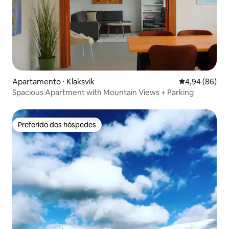
Apartamento ⋅ Klaksvík
4,94 de uma av
4,94 (86)
Spacious Apartment with Mountain Views + Parking
Preferido dos hóspedes
Preferido dos hóspedes