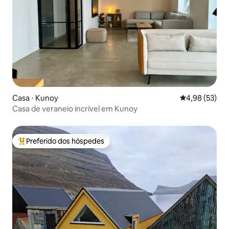
Casa ⋅ Kunoy
4,98 de uma a
4,98 (53)
Casa de veraneio incrível em Kunoy
Preferido dos hóspedes
Entre os melhores preferidos dos hóspedes