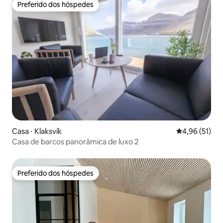
Preferido dos hóspedes
Preferido dos hóspedes
Casa ⋅ Klaksvík
4,96 de uma a
4,96 (51)
Casa de barcos panorâmica de luxo 2
Preferido dos hóspedes
Preferido dos hóspedes