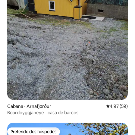
Cabana ⋅ Árnafjørður
4,97 de uma a
4,97 (59)
Boardoyggjaneye - casa de barcos
Preferido dos hóspedes
Preferido dos hóspedes