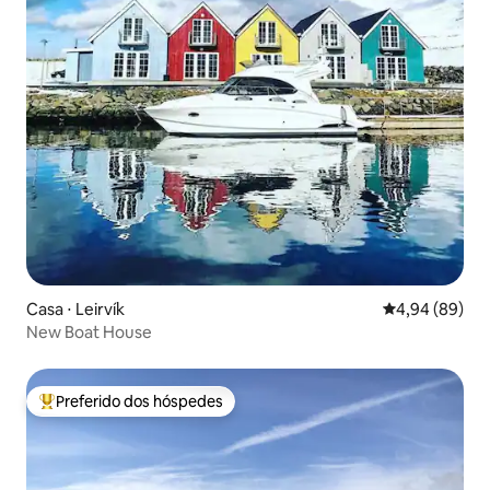
Casa ⋅ Leirvík
4,94 de uma av
4,94 (89)
New Boat House
Preferido dos hóspedes
Entre os melhores preferidos dos hóspedes