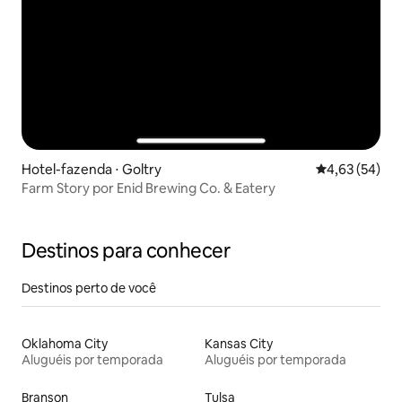
Hotel-fazenda ⋅ Goltry
4,63 de uma a
4,63 (54)
Farm Story por Enid Brewing Co. & Eatery
Destinos para conhecer
Destinos perto de você
Oklahoma City
Kansas City
Aluguéis por temporada
Aluguéis por temporada
Branson
Tulsa