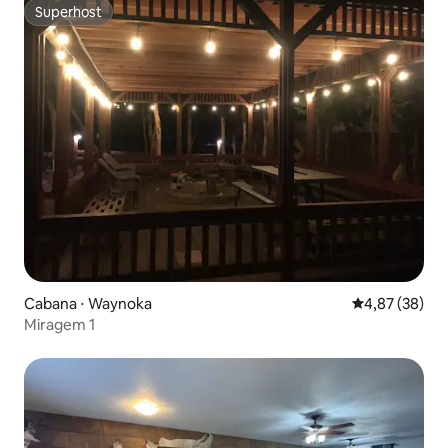
Superhost
Superhost
Cabana ⋅ Waynoka
4,87 de uma a
4,87 (38)
Miragem 1