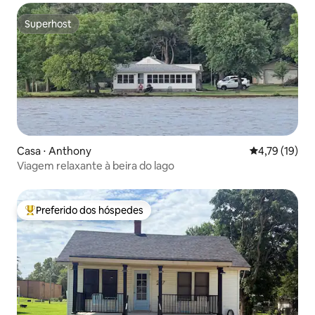
Superhost
Superhost
Casa ⋅ Anthony
4,79 de uma a
4,79 (19)
Viagem relaxante à beira do lago
Preferido dos hóspedes
Entre os melhores preferidos dos hóspedes