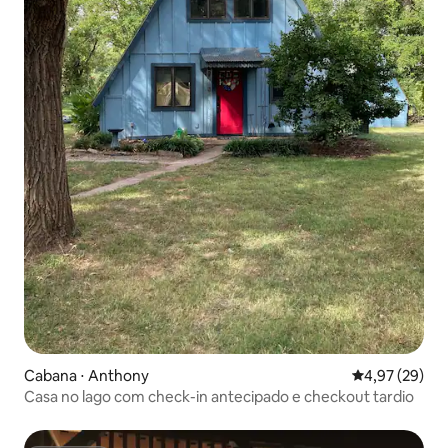
Cabana ⋅ Anthony
4,97 de uma a
4,97 (29)
Casa no lago com check-in antecipado e checkout tardio