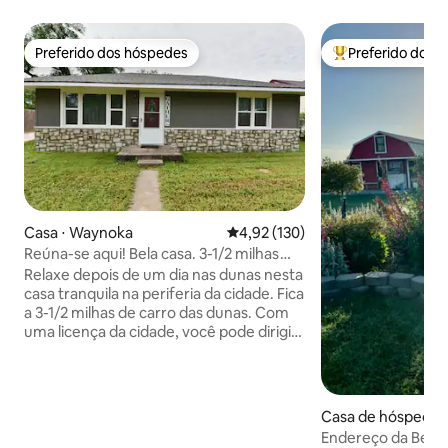
Preferido dos hóspedes
Preferido dos 
Preferido dos hóspedes
Entre os melhore
Casa ⋅ Waynoka
4,92 de uma avaliação média de 
4,92 (130)
Reúna-se aqui! Bela casa. 3-1/2 milhas
para as dunas
Relaxe depois de um dia nas dunas nesta
casa tranquila na periferia da cidade. Fica
a 3-1/2 milhas de carro das dunas. Com
uma licença da cidade, você pode dirigir
seu quadriciclo direto para o parque!
Esta casa de dois quartos e um banheiro
tem excelentes ventiladores de ar
central e aquecimento e teto. Um
Casa de hóspedes 
quarto oferece uma cama queen e o
Endereço da Be O
segundo tem duas camas de solteiro. O