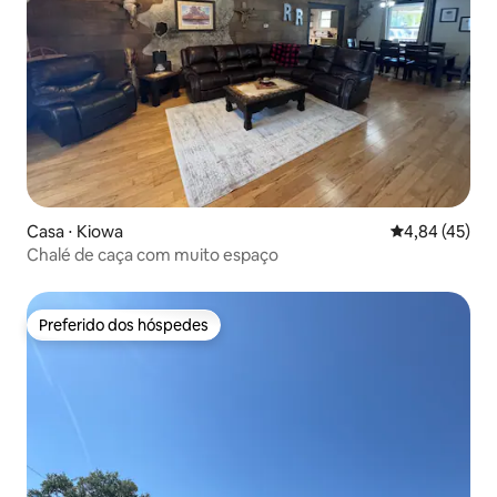
Casa ⋅ Kiowa
4,84 de uma a
4,84 (45)
Chalé de caça com muito espaço
Preferido dos hóspedes
Preferido dos hóspedes