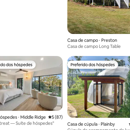
Casa de campo ⋅ Preston
Casa de campo Long Table
rido dos hóspedes
Preferido dos hóspedes
 melhores preferidos dos hóspedes
Preferido dos hóspedes
média de 5, 72 avaliações
hóspedes ⋅ Middle Ridge
5 de uma avaliação média de 5, 87 avalia
5 (87)
treat — Suíte de hóspedes"
Casa de cúpula ⋅ Plainby