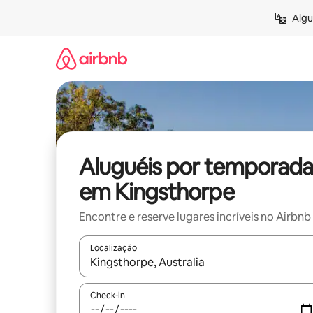
Pular
Algu
para
o
conteúdo
Aluguéis por temporada
em Kingsthorpe
Encontre e reserve lugares incríveis no Airbnb
Localização
Quando os resultados estiverem disponíveis, expl
Check-in