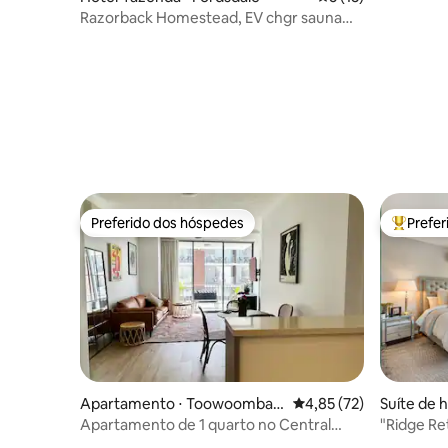
Razorback Homestead, EV chgr sauna
mergulho serenidade
Preferido dos hóspedes
Prefe
Preferido dos hóspedes
Entre os
Apartamento ⋅ Toowoomba
4,85 de uma avaliação 
4,85 (72)
Suíte de 
City
Apartamento de 1 quarto no Central
"Ridge Re
Plaza #408