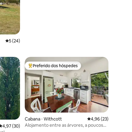
5 de uma avaliação média de 5, 24 avaliações
5 (24)
Preferido dos hóspedes
Entre os melhores preferidos dos hóspedes
ções
Cabana ⋅ Withcott
4,96 de uma avaliação
4,96 (23)
Alojamento entre as árvores, a poucos
4,97 de uma avaliação média de 5, 30 avaliações
4,97 (30)
minutos de Toowoomba.