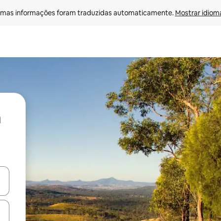
mas informações foram traduzidas automaticamente. 
Mostrar idioma
ore-os usando as seta para cima e para baixo do teclado ou tocando e