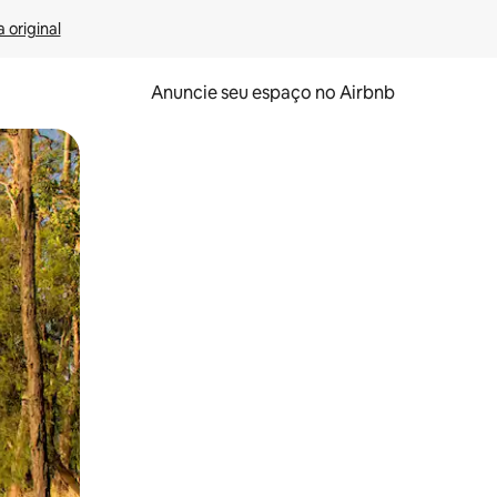
 original
Anuncie seu espaço no Airbnb
 deslizando o dedo na tela.