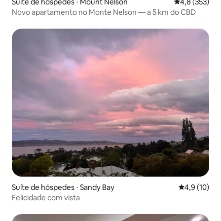
Suíte de hóspedes ⋅ Mount Nelson
4,8 de uma av
4,8 (353)
Novo apartamento no Monte Nelson — a 5 km do CBD
Suíte de hóspedes ⋅ Sandy Bay
4,9 de uma a
4,9 (10)
Felicidade com vista