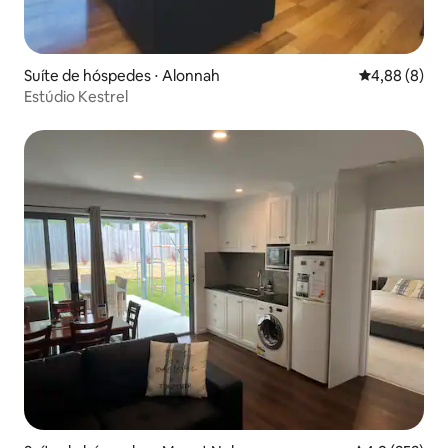
Suíte de hóspedes ⋅ Alonnah
4,88 de uma 
4,88 (8)
Estúdio Kestrel