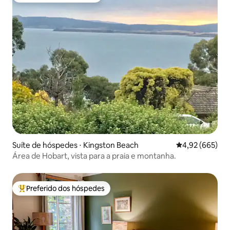
Suíte de hóspedes ⋅ Kingston Beach
4,92 de uma ava
4,92 (665)
Área de Hobart, vista para a praia e montanha.
Preferido dos hóspedes
Entre os melhores preferidos dos hóspedes