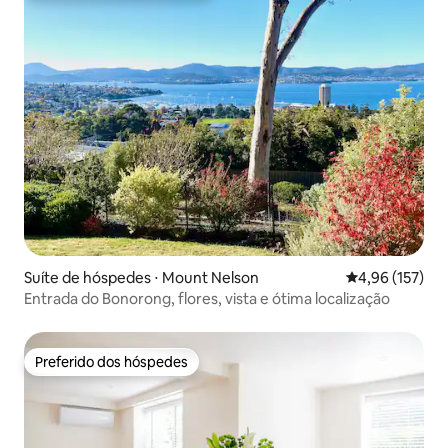
Suíte de hóspedes ⋅ Mount Nelson
4,96 de uma av
4,96 (157)
Entrada do Bonorong, flores, vista e ótima localização
Preferido dos hóspedes
Preferido dos hóspedes