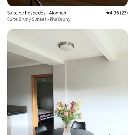
Suíte de hóspedes ⋅ Alonnah
4,96 de uma a
4,96 (23)
Suíte Bruny Sunset - Ilha Bruny