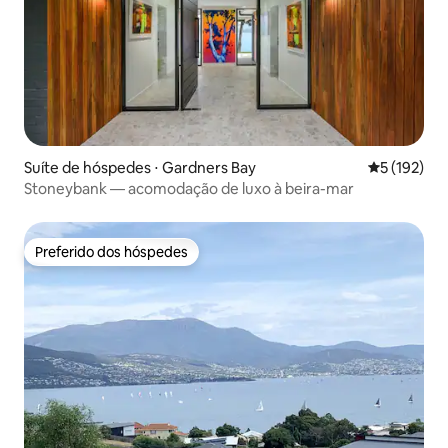
Suíte de hóspedes ⋅ Gardners Bay
5 de uma av
5 (192)
Stoneybank — acomodação de luxo à beira-mar
Preferido dos hóspedes
Preferido dos hóspedes