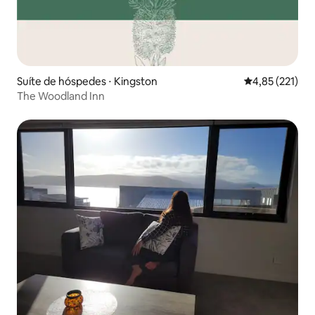
Suíte de hóspedes ⋅ Kingston
4,85 de uma av
4,85 (221)
The Woodland Inn