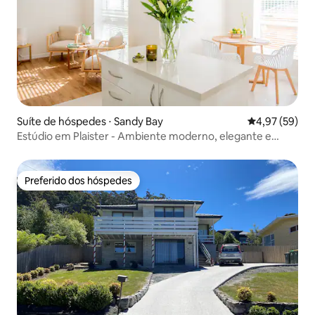
Suíte de hóspedes ⋅ Sandy Bay
4,97 de uma a
4,97 (59)
Estúdio em Plaister - Ambiente moderno, elegante e
descontraído
Preferido dos hóspedes
Preferido dos hóspedes