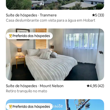
Suíte de hóspedes ⋅ Tranmere
5 de uma a
5 (33)
Casa deslumbrante com vista para a água em Hobart
Preferido dos hóspedes
Entre os melhores preferidos dos hóspedes
Suíte de hóspedes ⋅ Mount Nelson
4,95 de uma a
4,95 (42)
Retiro tranquilo no mato
Preferido dos hóspedes
Entre os melhores preferidos dos hóspedes