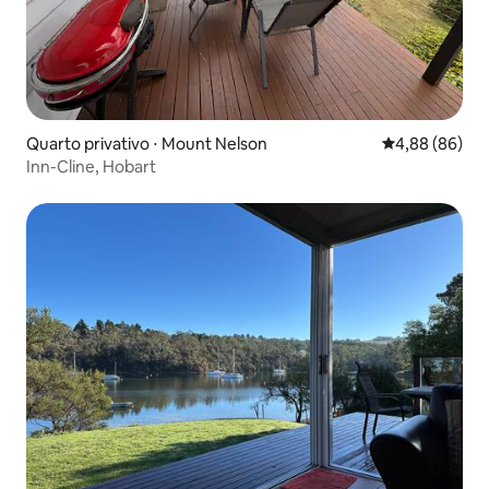
Quarto privativo ⋅ Mount Nelson
4,88 de uma av
4,88 (86)
Inn-Cline, Hobart