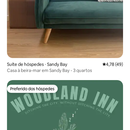
Suíte de hóspedes ⋅ Sandy Bay
4,78 de uma a
4,78 (49)
Casa à beira-mar em Sandy Bay - 3 quartos
Preferido dos hóspedes
Preferido dos hóspedes