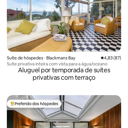
Suíte de hóspedes ⋅ Blackmans Bay
4,83 de uma a
4,83 (87)
Suíte privativa inteira com vista para a água/oceano
Aluguel por temporada de suítes
privativas com terraço
Preferido dos hóspedes
Entre os melhores preferidos dos hóspedes