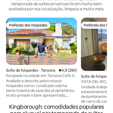
temporada de suítes privativas foram muito bem
avaliados por sua localização, limpeza e muito mais.
Preferido dos hóspedes
Preferido dos hó
Preferido dos hóspedes
Preferido dos hó
Suíte de hóspedes ⋅ Taroona
4,9 de uma avaliação média de 
4,9 (290)
Escapada na cidade em Taroona Café da
Suíte de hóspedes
manhã e estacionamento gratuitos
Avaliado e descrito pelos nossos
e
VISTA DEL RIO, un
hóspedes como: Localizado sob/na
vista para a cidade
Unidade independe
parte traseira da casa dos proprietários,
estacionamento gra
muito privado e bem apresentado,
deslumbrantes par
quarto limpo impecável, aquecimento
de carro do centro
de banheiro soberbo, cama confortável,
Kingborough: comodidades populares
minutos de carro d
WIFI complementar e serviços de
com todas as como