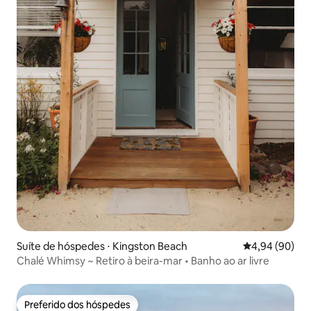
Suíte de hóspedes ⋅ Kingston Beach
4,94 de uma av
4,94 (90)
Chalé Whimsy ~ Retiro à beira-mar • Banho ao ar livre
Preferido dos hóspedes
Preferido dos hóspedes