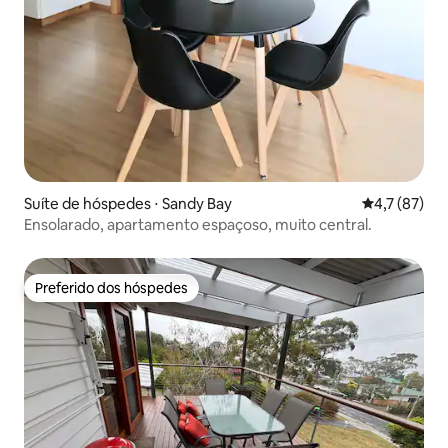
Suíte de hóspedes ⋅ Sandy Bay
4,7 de uma a
4,7 (87)
Ensolarado, apartamento espaçoso, muito central.
Preferido dos hóspedes
Preferido dos hóspedes