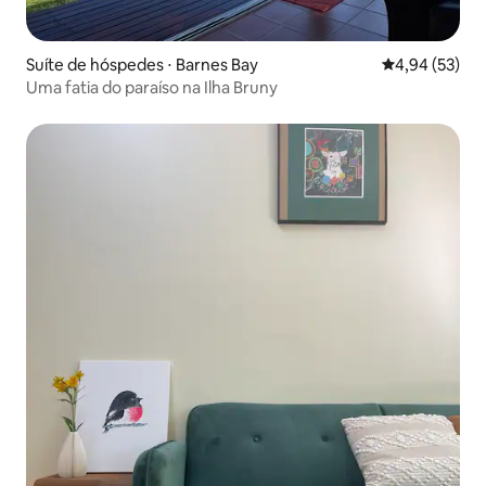
Suíte de hóspedes ⋅ Barnes Bay
4,94 de uma a
4,94 (53)
Uma fatia do paraíso na Ilha Bruny