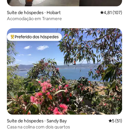
Suíte de hóspedes ⋅ Hobart
4,81 de uma av
4,81 (107)
Acomodação em Tranmere
Preferido dos hóspedes
Entre os melhores preferidos dos hóspedes
Suíte de hóspedes ⋅ Sandy Bay
5 de uma a
5 (51)
Casa na colina com dois quartos