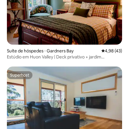
Suíte de hóspedes ⋅ Gardners Bay
4,98 de uma a
4,98 (43)
Estúdio em Huon Valley | Deck privativo + jardim
exuberante
Superhost
Superhost