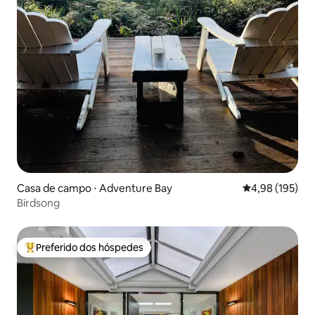
Casa de campo ⋅ Adventure Bay
4,98 de uma av
4,98 (195)
Birdsong
Preferido dos hóspedes
Entre os melhores preferidos dos hóspedes