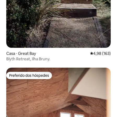
Casa ⋅ Great Bay
4,98 de uma av
4,98 (163)
Blyth Retreat, Ilha Bruny.
Preferido dos hóspedes
Preferido dos hóspedes