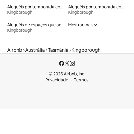
Aluguéis por temporada com banheira de hidromassagem
Aluguéis por temporada com suítes privativas
Kingborough
Kingborough
Aluguéis de espaços que aceitam animais de estimação
Mostrar mais
Kingborough
Airbnb
Austrália
Tasmânia
Kingborough
© 2026 Airbnb, Inc.
Privacidade
Termos