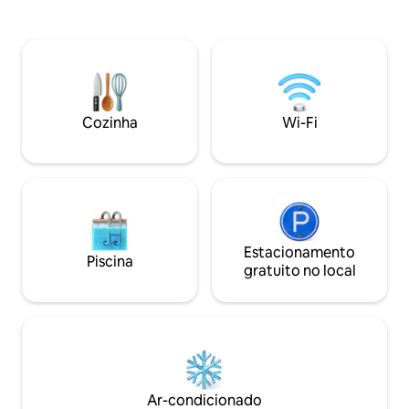
escapada íntima e
piquetes e colinas arborizadas em nossa
com conforto em m
fazenda, você se sentirá
proprietários da Lu
completamente afastado da agitação do
reconhecem o pov
normal todos os dias. Assista às espinhas
proprietários trad
dançando ao ar livre, aprecie os céus
que a cabana se e
enormes e os imponentes árvores de
homenagem aos an
eucalipto, dê um tapinha em uma c***a
Cozinha
Wi-Fi
do presente.
e, se tiver sorte, veja as águias de cauda
cunha.
Estacionamento
Piscina
gratuito no local
Ar-condicionado