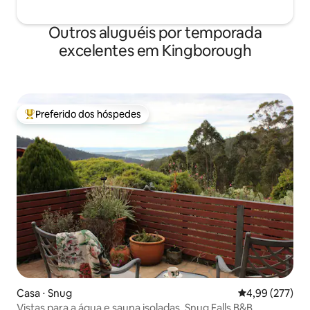
Outros aluguéis por temporada
excelentes em Kingborough
Preferido dos hóspedes
Entre os melhores preferidos dos hóspedes
Casa ⋅ Snug
4,99 de uma av
4,99 (277)
Vistas para a água e sauna isoladas, Snug Falls B&B