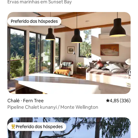
Ervas marinhas em Sunset Bay
Preferido dos hóspedes
Preferido dos hóspedes
Chalé ⋅ Fern Tree
4,85 de uma av
4,85 (336)
Pipeline Chalet kunanyi / Monte Wellington
Preferido dos hóspedes
Entre os melhores preferidos dos hóspedes