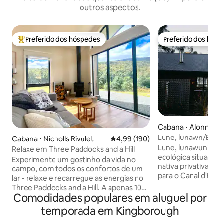
outros aspectos.
Preferido dos hóspedes
Preferido dos hó
Entre os melhores preferidos dos hóspedes
Preferido dos hó
Cabana ⋅ Alonnah
Lune, lunawn/Brun
Cabana ⋅ Nicholls Rivulet
4,99 de uma avaliação média de 
4,99 (190)
Lune, lunawuni é 
Relaxe em Three Paddocks and a Hill
ecológica situada
Experimente um gostinho da vida no
nativa privativa à beira-
campo, com todos os confortos de um
para o Canal d'Ent
lar - relaxe e recarregue as energias no
para o Parque Nac
Three Paddocks and a Hill. A apenas 10
Hartz e com acesso
Comodidades populares em aluguel por
minutos de Cygnet e a menos de uma
águas da Baía de 
hora de Hobart, sua pausa relaxante
temporada em Kingborough
propriedade ofer
está à sua espera. Situado entre