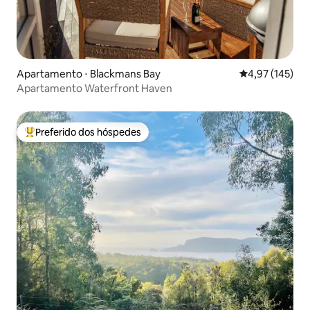
Apartamento ⋅ Blackmans Bay
4,97 de uma av
4,97 (145)
Apartamento Waterfront Haven
Preferido dos hóspedes
Entre os melhores preferidos dos hóspedes