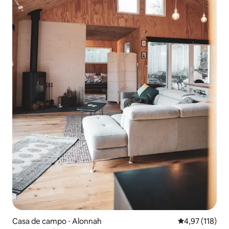
Casa de campo ⋅ Alonnah
4,97 de uma av
4,97 (118)