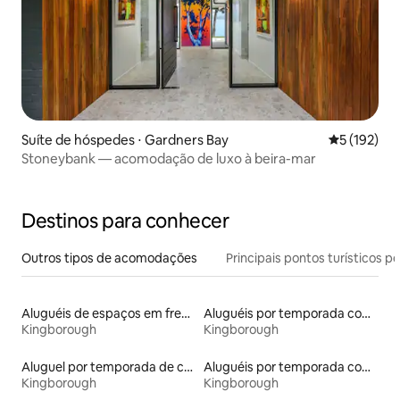
Suíte de hóspedes ⋅ Gardners Bay
5 de uma av
5 (192)
Stoneybank — acomodação de luxo à beira-mar
Destinos para conhecer
Outros tipos de acomodações
Principais pontos turísticos po
Aluguéis de espaços em frente à praia
Aluguéis por temporada com acesso à praia
Kingborough
Kingborough
Aluguel por temporada de casas de hóspedes
Aluguéis por temporada com café da manhã
Kingborough
Kingborough