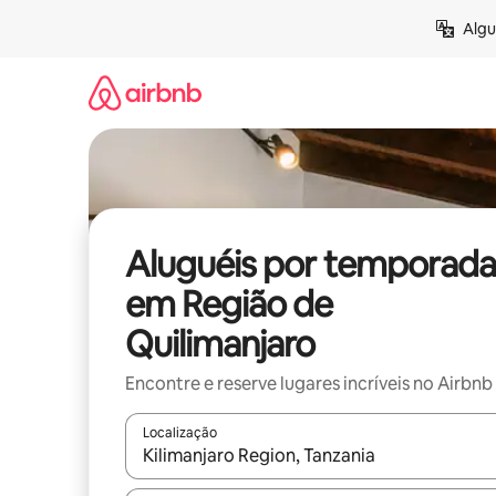
Pular
Algu
para
o
conteúdo
Aluguéis por temporada
em Região de
Quilimanjaro
Encontre e reserve lugares incríveis no Airbnb
Localização
Quando os resultados estiverem disponíveis, expl