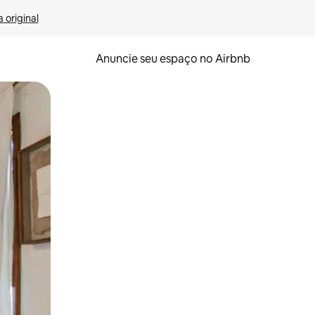
 original
Anuncie seu espaço no Airbnb
 deslizando o dedo na tela.