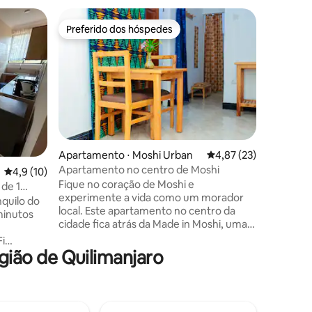
Cabana ⋅
Preferido dos hóspedes
Preferi
Preferido dos hóspedes
Preferi
A casa d
Ao entra
de estar
confortáv
onde você
uma cozi
eletrodom
primeira 
culinário
Apartamento ⋅ Moshi Urban
4,87 de uma avaliação
4,87 (23)
ferramen
Apartamento no centro de Moshi
ções
4,9 de uma avaliação média de 5, 10 avaliações
4,9 (10)
preparar re
Fique no coração de Moshi e
uma pisci
de 1
experimente a vida como um morador
um deck 
quilo do
local. Este apartamento no centro da
espregui
minutos
cidade fica atrás da Made in Moshi, uma
procura 
loja criativa que apoia um orfanato
simplesme
i
próximo. Dentro você encontrará 2
ião de Quilimanjaro
r dia, 7
quartos, uma sala de estar
do,
aconchegante e uma cozinha básica com
geladeira, micro-ondas e chaleira de
água quente. Um segurança profissional
, bem