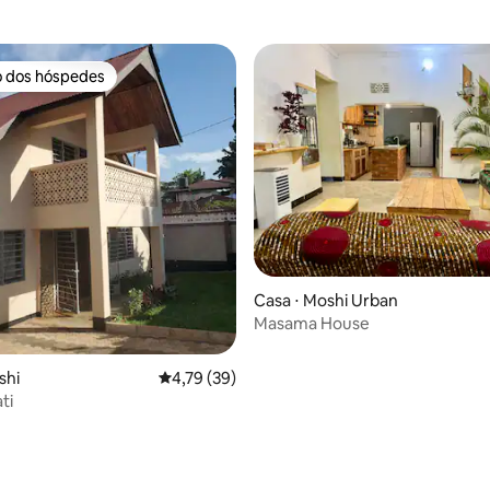
o dos hóspedes
o dos hóspedes
média de 5, 12 avaliações
Casa ⋅ Moshi Urban
Masama House
shi
4,79 de uma avaliação média de 5, 39 avalia
4,79 (39)
ti