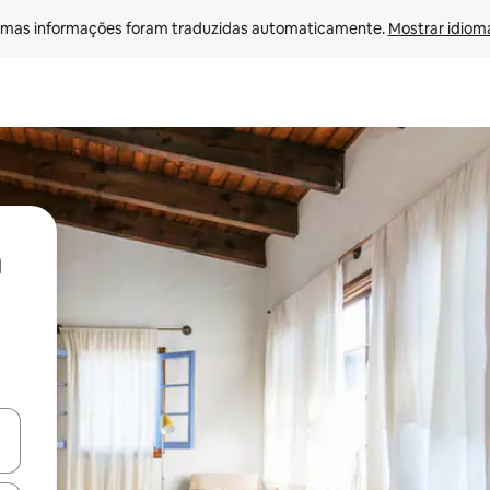
mas informações foram traduzidas automaticamente. 
Mostrar idioma
ore-os usando as seta para cima e para baixo do teclado ou tocando e