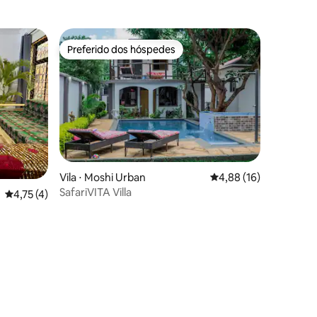
para o Kilimanjaro - Avaliação 10,0
Preferido dos hóspedes
Preferido dos hóspedes
Vila ⋅ Moshi Urban
4,88 de uma avaliação
4,88 (16)
SafariVITA Villa
4,75 de uma avaliação média de 5, 4 avaliações
4,75 (4)
ções