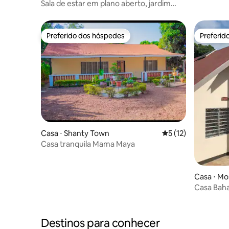
Sala de estar em plano aberto, jardim
tropical, vista para a montanha
Preferido dos hóspedes
Preferid
Preferido dos hóspedes
Preferid
Casa ⋅ Shanty Town
5 de uma avaliação 
5 (12)
Casa tranquila Mama Maya
Casa ⋅ Mo
Casa Baha
Destinos para conhecer