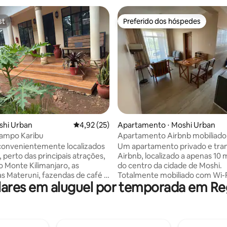
st
Preferido dos hóspedes
st
Preferido dos hóspedes
média de 5, 64 avaliações
shi Urban
4,92 de uma avaliação média de 5, 25 avalia
4,92 (25)
Apartamento ⋅ Moshi Urban
campo Karibu
Apartamento Airbnb mobiliado 
quarto, Moshi, Kilimanjaro
convenientemente localizados
Um apartamento privado e tran
 perto das principais atrações,
Airbnb, localizado a apenas 10 
o Monte Kilimanjaro, as
do centro da cidade de Moshi.
s Materuni, fazendas de café e
Totalmente mobiliado com Wi-F
res em aluguel por temporada em Reg
. Se você está se
confiável, segurança 24 horas po
o para uma escalada no
dias por semana, ar-condiciona
ro, planejando um safári ou
aquecimento de água, Dstv e
nte explorando o norte da
estacionamento seguro. Nosso
 nossa localização oferece
apartamento tem uma cozinha