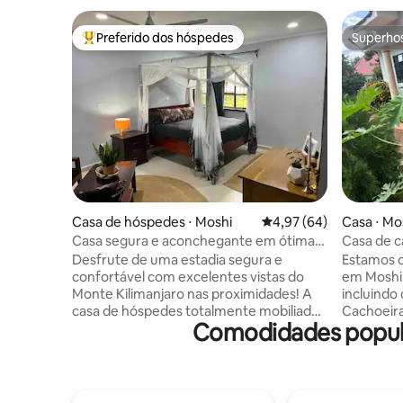
Preferido dos hóspedes
Superho
Entre os melhores preferidos dos hóspedes
Superho
Casa de hóspedes ⋅ Moshi
4,97 de uma avaliação 
4,97 (64)
Casa ⋅ Mo
Casa segura e aconchegante em ótima
Casa de 
localização!
Desfrute de uma estadia segura e
Estamos 
confortável com excelentes vistas do
em Moshi,
Monte Kilimanjaro nas proximidades! A
incluindo 
casa de hóspedes totalmente mobiliada
Cachoeira
Comodidades popula
está localizada na mesma propriedade
a cidade de Moshi
que a casa do anfitrião, para que você
preparand
possa se sentir seguro e ter certeza de
Kilimanja
que suas perguntas serão respondidas
simplesme
prontamente! A casa está dentro de
Tanzânia,