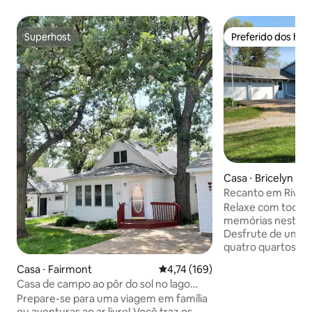
Superhost
Preferido dos hó
Superhost
Preferido dos hó
Casa ⋅ Bricelyn
Recanto em River
Relaxe com toda a 
memórias neste lu
Desfrute de uma 
quatro quartos co
estar, equipada c
Casa ⋅ Fairmont
4,74 de uma avaliação média de 
4,74 (169)
polegadas. Cozin
Casa de campo ao pôr do sol no lago
máquina de lavar 
com doca privativa
Prepare-se para uma viagem em família
lazer com brinque
ou aventuras ao ar livre! Você traz os