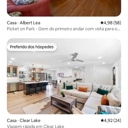
Casa ⋅ Albert Lea
4,98 de uma a
4,98 (58)
Picket on Park - Gem do primeiro andar com vista para o
lago
Preferido dos hóspedes
Preferido dos hóspedes
Casa ⋅ Clear Lake
4,92 de uma a
4,92 (24)
Viagem rápida em Clear Lake