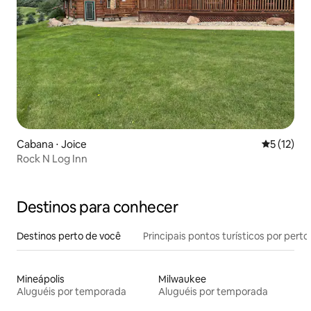
Cabana ⋅ Joice
5 de uma a
5 (12)
Rock N Log Inn
Destinos para conhecer
Destinos perto de você
Principais pontos turísticos por perto
Mineápolis
Milwaukee
Aluguéis por temporada
Aluguéis por temporada