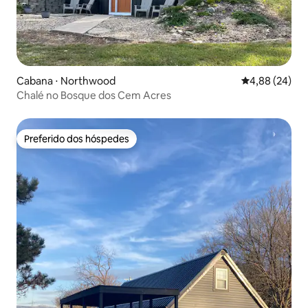
Cabana ⋅ Northwood
4,88 de uma a
4,88 (24)
Chalé no Bosque dos Cem Acres
Preferido dos hóspedes
Preferido dos hóspedes