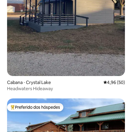
Cabana ⋅ Crystal Lake
4,96 de uma a
4,96 (50)
Headwaters Hideaway
Preferido dos hóspedes
Entre os melhores preferidos dos hóspedes