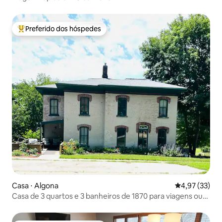
Preferido dos hóspedes
Entre os melhores preferidos dos hóspedes
Casa ⋅ Algona
4,97 de uma a
4,97 (33)
Casa de 3 quartos e 3 banheiros de 1870 para viagens ou
eventos