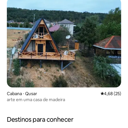
Cabana ⋅ Qusar
4,68 de uma a
4,68 (25)
arte em uma casa de madeira
Destinos para conhecer