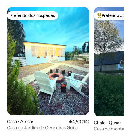
Preferido dos hóspedes
Preferido dos 
Preferido dos hóspedes
Entre os melhore
Casa ⋅ Amsar
4,93 de uma avaliação média de
4,93 (14)
Chalé ⋅ Qusar
Casa do Jardim de Cerejeiras Guba
Casa de montanha