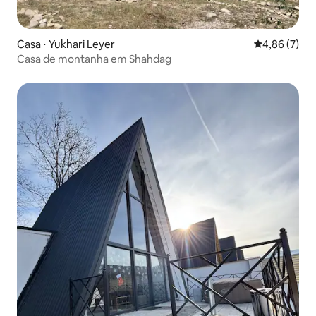
Casa ⋅ Yukhari Leyer
4,86 de uma 
4,86 (7)
Casa de montanha em Shahdag