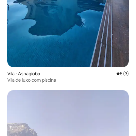
Vila ⋅ Ashagioba
5 de uma 
5 (3)
Vila de luxo com piscina