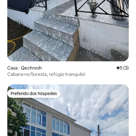
Casa ⋅ Qechresh
5 de uma 
5 (3)
Cabana na floresta, refúgio tranquilo!
Preferido dos hóspedes
Preferido dos hóspedes