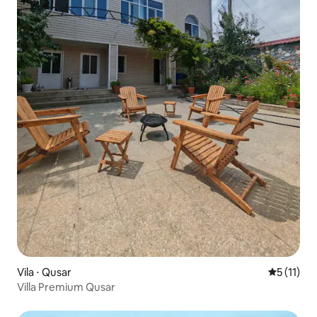
Vila ⋅ Qusar
5 de uma a
5 (11)
Villa Premium Qusar