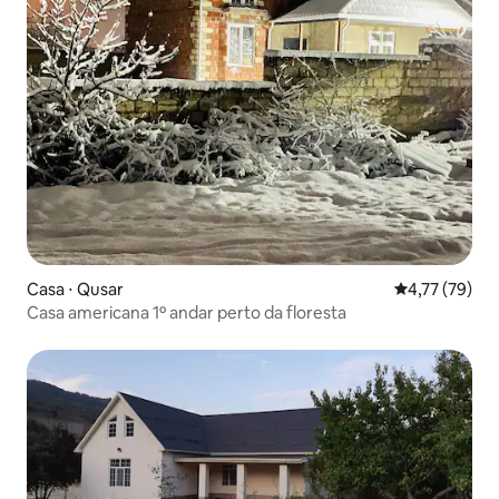
Casa ⋅ Qusar
4,77 de uma a
4,77 (79)
Casa americana 1º andar perto da floresta