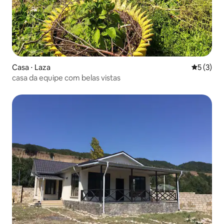
Casa ⋅ Laza
5 de uma 
5 (3)
casa da equipe com belas vistas