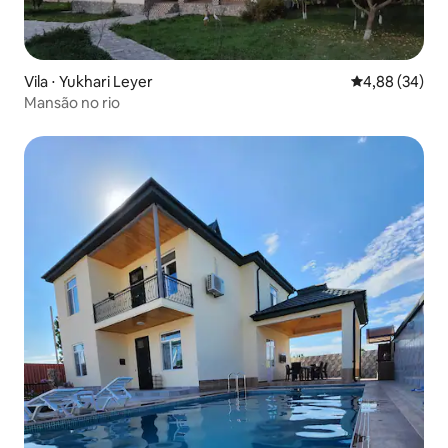
Vila ⋅ Yukhari Leyer
4,88 de uma a
4,88 (34)
Mansão no rio